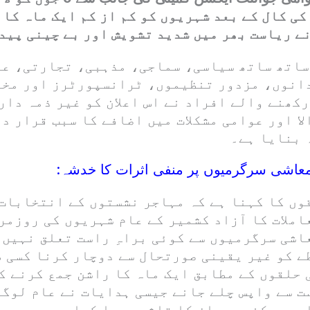
ی کال کے بعد شہریوں کو کم از کم ایک ماہ کا 
ے ریاست بھر میں شدید تشویش اور بے چینی پیدا
ساتھ ساتھ سیاسی، سماجی، مذہبی، تجارتی، عل
انوں، مزدور تنظیموں، ٹرانسپورٹرز اور مخت
کھنے والے افراد نے اس اعلان کو غیر ذمہ دار
لا اور عوامی مشکلات میں اضافے کا سبب قرار د
 بنایا ہے۔
عاشی سرگرمیوں پر منفی اثرات کا خدشہ:
وں کا کہنا ہے کہ مہاجر نشستوں کے انتخابات 
املات کا آزاد کشمیر کے عام شہریوں کی روزمر
اشی سرگرمیوں سے کوئی براہِ راست تعلق نہیں 
ے کو غیر یقینی صورتحال سے دوچار کرنا کسی ط
 حلقوں کے مطابق ایک ماہ کا راشن جمع کرنے ک
ت سے واپس چلے جانے جیسی ہدایات نے عام لوگو
ور ممکنہ بحران کا تاثر پیدا کیا ہے جس سے 