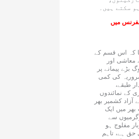
و سکتے ہیں۔
انفرنس میں
ہا کہ اس قسم کے
 معاشی اور
 بڑے پیمانے پر
ضروریہ کی کمی
ر طبقے،
ی کے نمائندوں
 آزاد کشمیر بھر
بھر میں ایک
رگرمیوں سے
ار مفلوج ہو
 حق ہے، تاہم