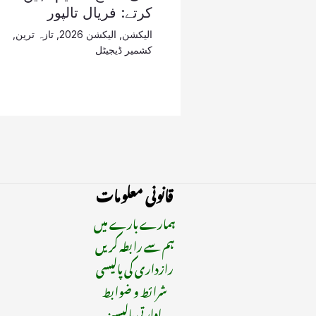
کرتے: فریال تالپور
الیکشن
,
الیکشن 2026
,
تازہ ترین
,
کشمیر ڈیجیٹل
قانونی معلومات
ہمارے بارے میں
ہم سے رابطہ کریں
رازداری کی پالیسی
شرائط و ضوابط
ادارتی پالیسیز