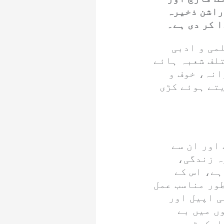
راشن ذخیرہ
 کر دی ہے۔
می و ادبی
لف شعبہ ہائے
انہ، خوف و
یتے ہوئے کڑی
اور ان سے
ہ زندگی،
ہے، اس کے
ور مناسب عمل
ی اپیل اور
ں میں بے
مارکیٹوں،