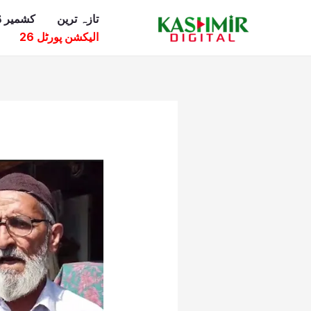
Ski
تازہ ترین
کشمیر ڈ
t
الیکشن پورٹل 26
conten