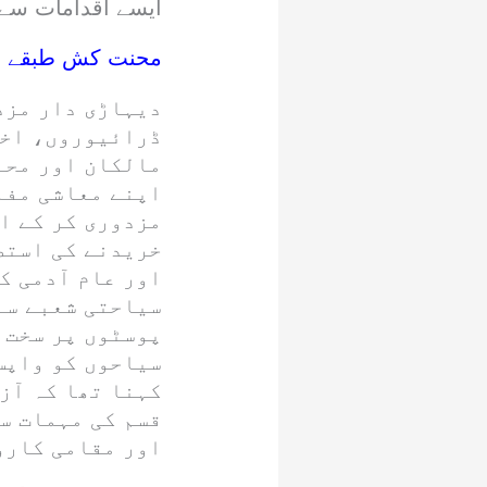
ایسے اقدامات سے 
محنت کش طبقے او
دیہاڑی دار مزد
ڈرائیوروں، اخب
مالکان اور محنت
اپنے معاشی مفاد
مزدوری کر کے ا
خریدنے کی استط
اور عام آدمی کی
سیاحتی شعبے سے
پوسٹوں پر سخت 
سیاحوں کو واپس 
کہنا تھا کہ آز
قسم کی مہمات س
اور مقامی کارو