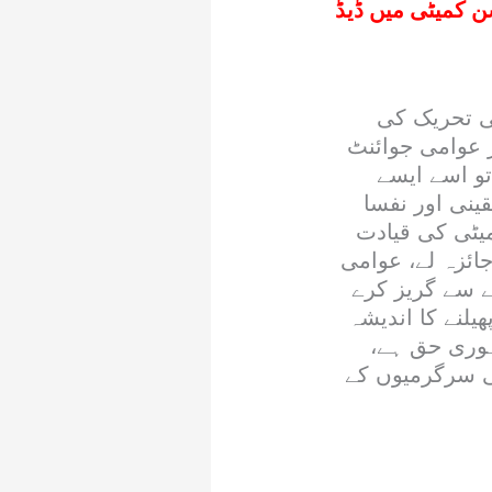
ن کمیٹی میں ڈیڈ
ی تحریک کی
ر عوامی جوائنٹ
و اسے ایسے
قینی اور نفسا
یٹی کی قیادت
جائزہ لے، عوامی
ے سے گریز کرے
لنے کا اندیشہ
ہوری حق ہے،
ی سرگرمیوں کے