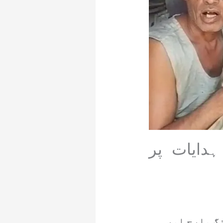
 سے ہدایات پر
 کمیٹی کی جانب سے 9 جون کو لانگ مارچ اور