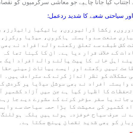
اجتناب کیا جانا چاہیے جو معاشی سرگرمیوں کو نقصان
ر سیاحتی شعبے کا شدید ردعمل:
وروں، رکشا ڈرائیوروں، بائیکیا رائیڈرز، 
اری صنعت سے وابستہ ہاکروں، میڈیا ورکرز، 
 کش طبقے سے تعلق رکھنے والے افراد نے بھی ا
ات کے خلاف قرار دیا ہے۔ ان کا کہنا تھا کہ 
پنے اہل خانہ کا پیٹ پالنے والے افراد ایک م
اعت نہیں رکھتے اور ایسے بیانات زمینی حقائق
 مشکلات کو نظر انداز کرنے کے مترادف ہیں۔ ا
 وابستہ افراد نے بھی سوشل میڈیا پر گردش کر
تحفظات کا اظہار کیا ہے جن میں آزاد کشمیر آ
جانے یا سفر مؤخر کرنے کے مشورے دیے جا رہے 
اد کشمیر کی معیشت کا بڑا حصہ سیاحت سے وابس
ے نہ صرف سیاح خوفزدہ ہوتے ہیں بلکہ ہوٹلنگ
بار کو بھی شدید نقصان پہنچ سکتا ہے۔