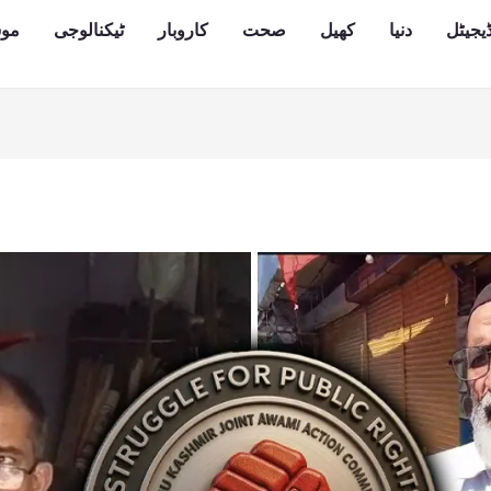
یجیٹل
دنیا
کھیل
صحت
کاروبار
ٹیکنالوجی
مو