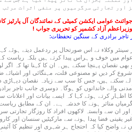
 اور تجارتی سرگرمیوں پر منفی اثرات مرتب ہ
جوائنٹ عوامی ایکشن کمیٹی کے نمائندگان آل پارٹیز ک
یراعظم آزاد کشمیر کو تحریری جواب !
ر تاجر برادری کے سنگین تحفظات:
ر سینئر وکلاء نے اس صورتحال پر ردعمل دیتے ہوئے ک
وام میں خوف و ہراس پیدا کرتے ہیں بلکہ ریاست کے
ھی نقصان پہنچا سکتے ہیں۔ ان کا کہنا تھا کہ اگر لوگ
شروع کر دیں تو مصنوعی قلت، مہنگائی اور اشیائے 
ے سکتے ہیں، جس کا سب سے زیادہ نقصان دیہاڑی دا
دنی والے خاندانوں کو ہوگا۔ دوسری جانب تاجر برادر
اظہار کرتے ہوئے کہا کہ ایسے بیانات اور اعلانات سے
رمیاں متاثر ہونے کا خدشہ ہے۔ ان کے مطابق ریاست 
 اور ان سے وابستہ لاکھوں افراد کا روزگار تجارتی س
یر یقینی فضا پیدا ہونے سے مارکیٹیں سنسان اور کاروب
نے واضح کیا کہ احتجاج ہر شہری اور تنظیم کا آئینی