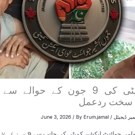
ایکشن کمیٹی کی 9 جون کے حوالے
 سخت ردعمل
یر ڈیجیٹل
/
Erum.jamal
/ By
June 3, 2026
آزاد کشمیر میں عوامی جوائنٹ ایکشن