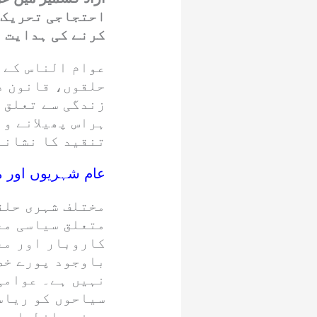
احتجاجی تحریک ک
کرنے کی ہدایت ن
عوام الناس کے 
حلقوں، قانون د
زندگی سے تعلق ر
ہراس پھیلانے وا
تنقید کا نشانہ
عام شہریوں اور م
مختلف شہری حلق
متعلق سیاسی مع
کاروبار اور مع
باوجود پورے خط
نہیں ہے۔ عوامی
سیاحوں کو ریاس
چینی، اضطراب ا