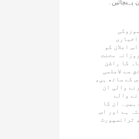
 پہنچائیں۔
سوزوکی
اخباری
س اعلان کو
روزانہ محنت
اہ کا راشن
 سے لاعلمی
س کے ساتھ ہی،
نے والی ان
نے والے
ہیں۔ ان کا
تہ ہے اور اس
، ٹرانسپورٹ