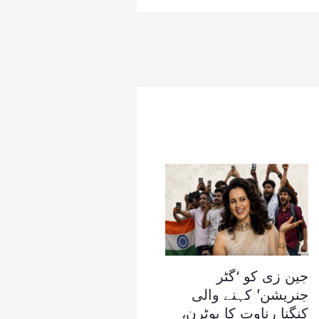
جین زی کو ‘گٹر
جنریشن’ کہنے والی
کنگنا رناوت کا یوٹرن،