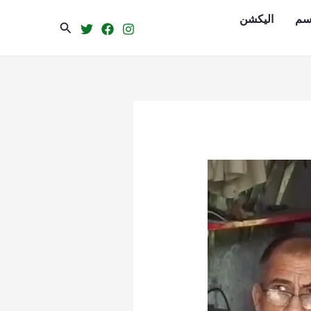
سم
الیکشن
Search