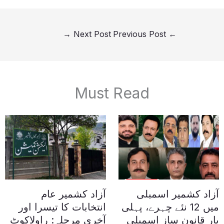
→
Next Post
Previous Post
←
Must Read
آزاد کشمیر اسمبلی
آزاد کشمیر عام
میں 12 نئے چہرے، پہلی
انتخابات کا تیسرا اور
بار قانون ساز اسمبلی
آخری مرحلہ: راولاکوٹ