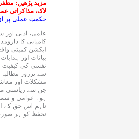
مزید پڑھیں:
مظفرآ
لاک، مذاکراتی عم
حکمتِ عملی پر ازس
علمی، ادبی اور س
کامیابی کا دارومد
ایکشن کمیٹی واقع
بیانات اور ہدایات
نفسی کی کیفیت پی
سے پرزور مطالبہ ک
مشکلات اور معاشی
جن سے ریاستی ماح
ہو۔ عوامی و سماج
تاہم اس حق کے اس
تحفظ کو ہر صورت 