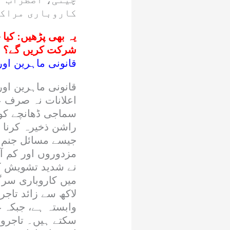
کاروباری مراکز
یہ بھی پڑھیں:
کیا 
شرکت کریں گے؟ وز
قانونی ماہرین او
قانونی ماہرین او
اعلانات نہ صرف ع
سماجی ڈھانچے کو ب
راشن ذخیرہ کرنا 
جیسے مسائل جنم ل
مزدوروں اور کم آم
نے شدید تشویش کا 
میں کاروباری سرگ
لاکھ سے زائد تاجر
وابستہ ہے، جبکہ غ
سکتے ہیں۔ تاجروں 