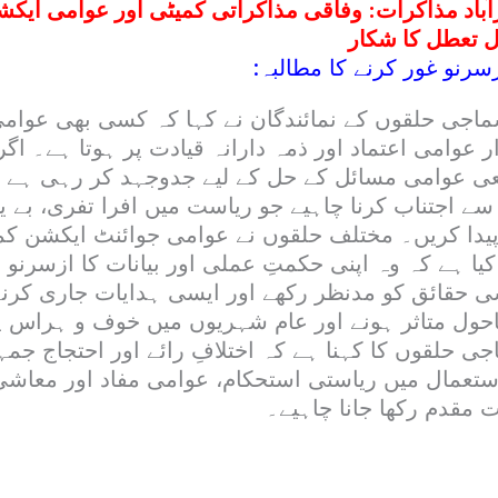
باد مذاکرات: وفاقی مذاکراتی کمیٹی اور عوامی ایکش
ل تعطل کا شکار
رنو غور کرنے کا مطالبہ:
ماجی حلقوں کے نمائندگان نے کہا کہ کسی بھی عوام
ار عوامی اعتماد اور ذمہ دارانہ قیادت پر ہوتا ہے۔ اگ
ی عوامی مسائل کے حل کے لیے جدوجہد کر رہی ہے ت
 سے اجتناب کرنا چاہیے جو ریاست میں افرا تفری، بے ی
دا کریں۔ مختلف حلقوں نے عوامی جوائنٹ ایکشن کم
یا ہے کہ وہ اپنی حکمتِ عملی اور بیانات کا ازسرنو 
 حقائق کو مدنظر رکھے اور ایسی ہدایات جاری کرن
ول متاثر ہونے اور عام شہریوں میں خوف و ہراس پھی
ی حلقوں کا کہنا ہے کہ اختلافِ رائے اور احتجاج جم
تعمال میں ریاستی استحکام، عوامی مفاد اور معاش
مقدم رکھا جانا چاہیے۔