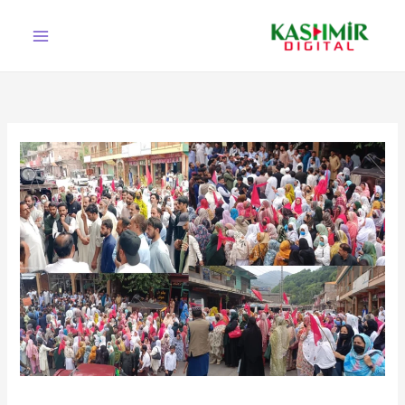
Ski
t
conten