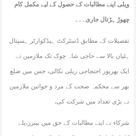
ویلی اپنے مطالبات کے حصول کے لیے مکمل کام
چھوڑ ہڑتال جاری۔۔۔
تفصیلات کے مطابق ڈسٹرکٹ ہیڈکوارٹر ہسپتال
ہٹیاں بالا سے حاجی شاہ چوک تک ملازمین نے
ایک بھرپور احتجاجی ریلی نکالی، جس میں ضلع
بھر سے محکمہ صحت کے مرد و خواتین ملازمین
نے بڑی تعداد میں شرکت کی،
شرکاء نے اپنے مطالبات کے حق میں بینرز،پلے