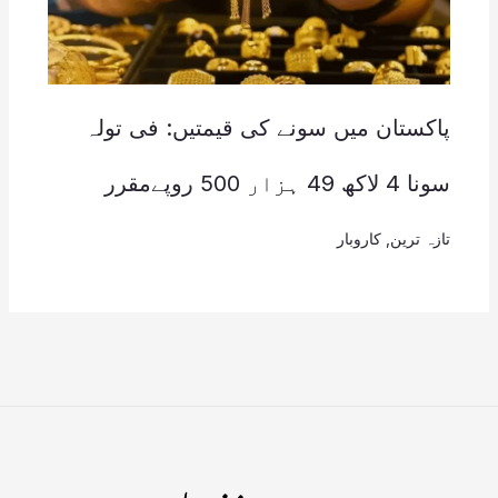
پاکستان میں سونے کی قیمتیں: فی تولہ
سونا 4 لاکھ 49 ہزار 500 روپےمقرر
تازہ ترین
,
کاروبار