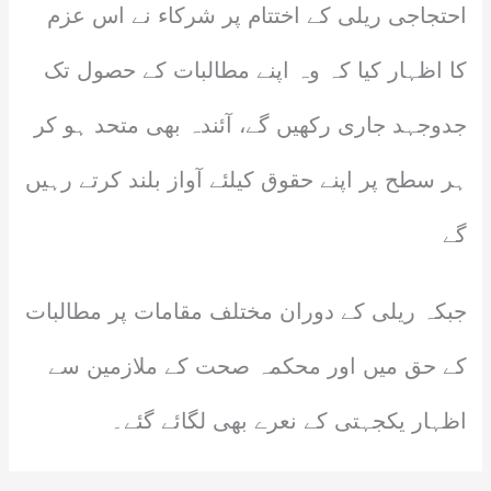
احتجاجی ریلی کے اختتام پر شرکاء نے اس عزم
کا اظہار کیا کہ وہ اپنے مطالبات کے حصول تک
جدوجہد جاری رکھیں گے، آئندہ بھی متحد ہو کر
ہر سطح پر اپنے حقوق کیلئے آواز بلند کرتے رہیں
گے
جبکہ ریلی کے دوران مختلف مقامات پر مطالبات
کے حق میں اور محکمہ صحت کے ملازمین سے
اظہار یکجہتی کے نعرے بھی لگائے گئے۔