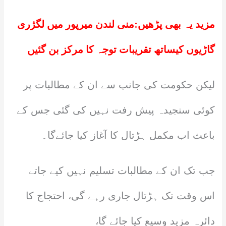
مزید یہ بھی پڑھیں:
منی لندن میرپور میں لگژری
گاڑیوں کیساتھ تقریبات توجہ کا مرکز بن گئیں
لیکن حکومت کی جانب سے ان کے مطالبات پر
کوئی سنجیدہ پیش رفت نہیں کی گئی جس کے
باعث اب مکمل ہڑتال کا آغاز کیا جائےگا۔
جب تک ان کے مطالبات تسلیم نہیں کیے جاتے
اس وقت تک ہڑتال جاری رہے گی، احتجاج کا
دائرہ مزید وسیع کیا جائے گا،