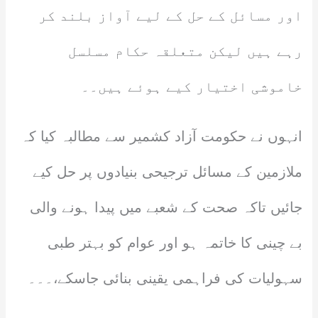
اور مسائل کے حل کے لیے آواز بلند کر
رہے ہیں لیکن متعلقہ حکام مسلسل
خاموشی اختیار کیے ہوئے ہیں۔۔
انہوں نے حکومت آزاد کشمیر سے مطالبہ کیا کہ
ملازمین کے مسائل ترجیحی بنیادوں پر حل کیے
جائیں تاکہ صحت کے شعبے میں پیدا ہونے والی
بے چینی کا خاتمہ ہو اور عوام کو بہتر طبی
سہولیات کی فراہمی یقینی بنائی جاسکے،۔۔۔