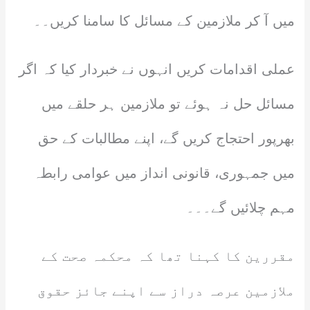
میں آ کر ملازمین کے مسائل کا سامنا کریں۔۔
عملی اقدامات کریں انہوں نے خبردار کیا کہ اگر
مسائل حل نہ ہوئے تو ملازمین ہر حلقے میں
بھرپور احتجاج کریں گے، اپنے مطالبات کے حق
میں جمہوری، قانونی انداز میں عوامی رابطہ
مہم چلائیں گے۔۔۔
مقررین کا کہنا تھا کہ محکمہ صحت کے
ملازمین عرصہ دراز سے اپنے جائز حقوق