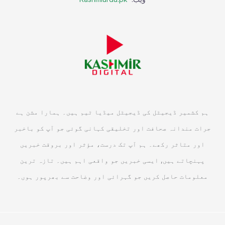
ہم کشمیر ڈیجیٹل کی ڈیجیٹل میڈیا ٹیم ہیں۔ ہمارا مشن ہے
جرات مندانہ صحافت اور تخلیقی کہانی گوئی جو آپ کو باخبر
اور متاثر رکھے۔ ہم آپ تک درست، مؤثر اور بروقت خبریں
پہنچاتے ہیں, ایسی خبریں جو واقعی اہم ہیں۔ تازہ ترین
معلومات حاصل کریں جو گہرائی اور وضاحت سے بھرپور ہوں۔