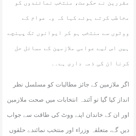
مقررین نے حکومت، منتخب نمائندوں کو
مخاطب کرتے ہوئے کہا کہ وہ عوام کے
ووٹوں سے منتخب ہو کر ایوانوں تک پہنچے
ہیں اس لیے عوامی ملازمین کے مسائل حل
کرنا ان کی ذمہ داری ہے۔۔
اگر ملازمین کے جائز مطالبات کو مسلسل نظر
انداز کیا گیا تو آئندہ انتخابات میں صحت ملازمین
اور ان کے خاندان اپنے ووٹ کی طاقت سے جواب
دیں گے، متعلقہ وزراء اور منتخب نمائندے حلقوں