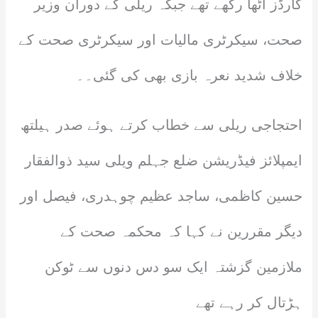
کارڈز اٹھا رکھے تھے جبکہ ریلی کے دوران وزیر
صحت، سیکرٹری مالیات اور سیکرٹری صحت کے
خلاف شدید نعرہ بازی بھی کی گئی۔۔
احتجاجی ریلی سے خطاب کرتے ہوئے صدر ہیلتھ
ایمپلائز فیڈریشن ضلع جہلم ویلی سید ذوالفقار
حسین کاظمی، ساجد عظیم چوہدری، فیصل اور
دیگر مقررین نے کہا کہ محکمہ صحت کے
ملازمین گزشتہ ایک سو دس دنوں سے ٹوکن
ہڑتال کر رہے تھے