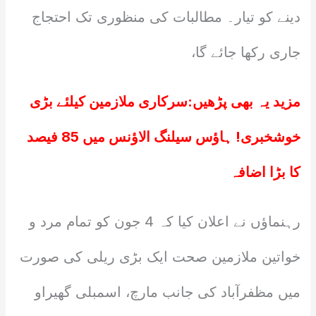
دینے کو تیار۔ مطالبات کی منظوری تک احتجاج
جاری رکھا جائے گا،
مزید یہ بھی پڑھیں:
سرکاری ملازمین کیلئے بڑی
خوشخبری! ہاؤس سیلنگ الاؤنس میں 85 فیصد
کا بڑا اضافہ
رہنماؤں نے اعلان کیا کہ 4 جون کو تمام مرد و
خواتین ملازمین صحت ایک بڑی ریلی کی صورت
میں مظفرآباد کی جانب مارچ، اسمبلی گھیراو