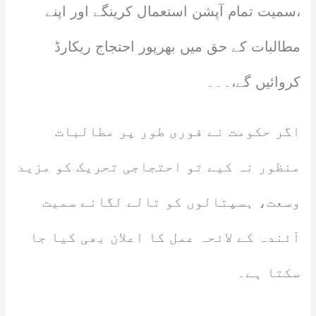
،سمیت تمام آپشن استعمال کرینگے اور اپنے
مطالبات کے حق میں بھرپور احتجاج ریکارڈ
کروائیں گے،۔۔۔
اگر حکومت نے فوری طور پر مطالبات
منظور نہ کیے تو احتجاجی تحریک کو مزید
وسعت، ہسپتالوں کو تالے لگانے سمیت
آئندہ کے لائحہ عمل کا اعلان بھی کیا جا
سکتا ہے۔