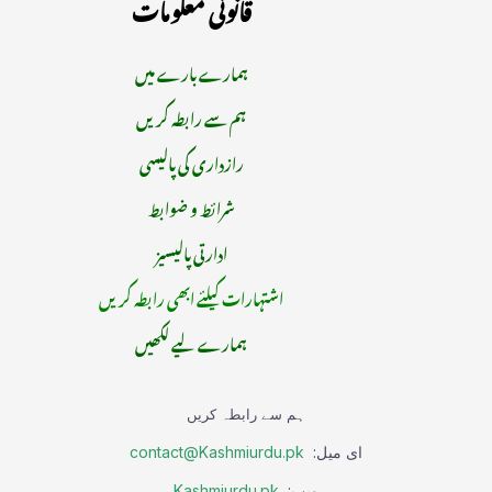
قانونی معلومات
ہمارے بارے میں
ہم سے رابطہ کریں
رازداری کی پالیسی
شرائط و ضوابط
ادارتی پالیسیز
اشتہارات کیلئے ابھی رابطہ کریں
ہمارے لیے لکھیں
ہم سے رابطہ کریں
ای میل:
contact@Kashmiurdu.pk
ویب:
Kashmiurdu.pk