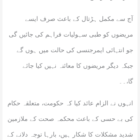
آج سے مکمل ہڑتال کے باعث صرف ایسے
مریضوں کو طبی سہولیات فراہم کی جائیں گی
جو انتہائی ایمرجنسی کی حالت میں ہوں گے
جبکہ دیگر مریضوں کا معائنہ نہیں کیا جائے
گا،۔۔
انہوں نے الزام عائد کیا کہ حکومت، متعلقہ حکام
کی بے حسی کے باعث محکمہ صحت کے ملازمین
شدید مشکلات کا شکار ہیں، بارہا توجہ دلانے کے