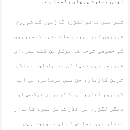
اپنی منفرد پہچان رکھتا ہے۔
شہر میں قائم لگژری گاڑیوں کے شوروم
شہریوں اور بیرون ملک مقیم کشمیریوں
کی خصوصی توجہ کا مرکز بن گئے ہیں۔ان
شورومز میں دنیا کی معروف اور مہنگی
ترین گاڑیاں، جن میں مرسڈیز، بی ایم
ڈبلیو، آؤڈی، لینڈ کروزر، لیکسس اور
دیگر لگژری برانڈز شامل ہیں، شاندار
انداز میں نمائش کے لیے موجود ہیں۔