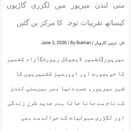
منی لندن میرپور میں لگژری گاڑیوں
کیساتھ تقریبات توجہ کا مرکز بن گئیں
تازہ ترین
,
کاروبار
/
Bukhari
/ By
June 2, 2026
میرپور(کشمیر ڈیجیٹل رپورٹ)آزاد کشمیر
کا خوبصورت اور اوورسیز کشمیریوں کا
شہر میرپور، جسے دنیا بھر میںمنی لندن
کے نام سے جانا جاتا ہے، جدید طرزِ زندگی
اور لگژری سہولیات کے حوالے سے بھی