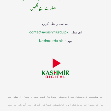
ہمارے لیے لکھیں
ہم سے رابطہ کریں
ای میل:
contact@Kashmiurdu.pk
ویب:
Kashmiurdu.pk
ہم کشمیر ڈیجیٹل کی ڈیجیٹل میڈیا ٹیم ہیں۔ ہمارا مشن ہے
جرات مندانہ صحافت اور تخلیقی کہانی گوئی جو آپ کو باخبر