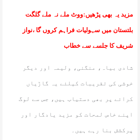
مزید یہ بھی پڑھیں:
ووٹ ملے نہ ملے گلگت
بلتستان میں سہولیات فراہم کروں گا ،نواز
شریف کا جلسے سے خطاب
شادی بیاہ، منگنی، ولیمہ اور دیگر
خوشی کی تقریبات کیلئے یہ گاڑیاں
کرائے پر بھی دستیاب ہیں، جس سے لوگ
اپنے خاص لمحات کو مزید یادگار اور
پرکشش بنا رہے ہیں۔