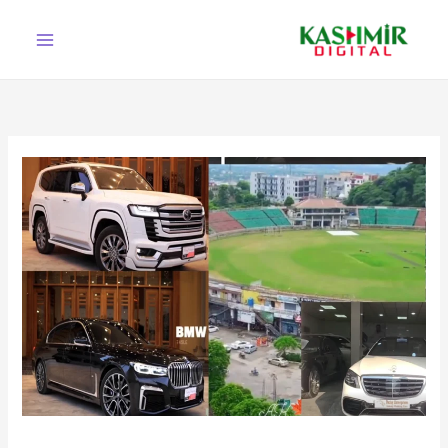
Ski
t
conten