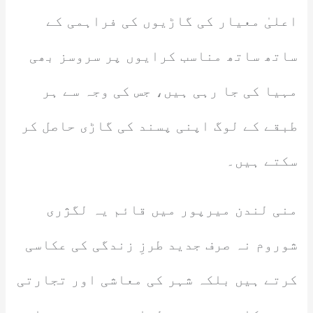
اعلیٰ معیار کی گاڑیوں کی فراہمی کے
ساتھ ساتھ مناسب کرایوں پر سروسز بھی
مہیا کی جا رہی ہیں، جس کی وجہ سے ہر
طبقے کے لوگ اپنی پسند کی گاڑی حاصل کر
سکتے ہیں۔
منی لندن میرپور میں قائم یہ لگژری
شوروم نہ صرف جدید طرزِ زندگی کی عکاسی
کرتے ہیں بلکہ شہر کی معاشی اور تجارتی