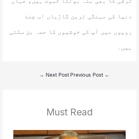
ترقی کا بھی منہ بولتا ثبوت ہیں، جہاں
دنیا کی مہنگی ترین گاڑیاں اب چند
روپوں میں آپ کی خوشیوں کا حصہ بن سکتی
ہیں۔
→
Next Post
Previous Post
←
Must Read