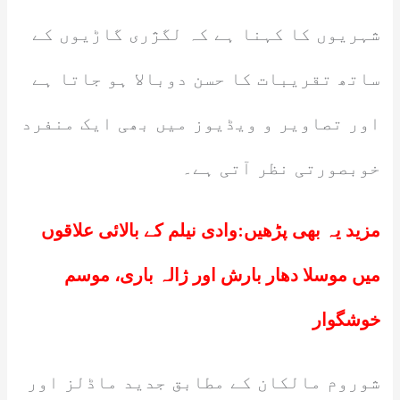
شہریوں کا کہنا ہے کہ لگژری گاڑیوں کے
ساتھ تقریبات کا حسن دوبالا ہو جاتا ہے
اور تصاویر و ویڈیوز میں بھی ایک منفرد
خوبصورتی نظر آتی ہے۔
مزید یہ بھی پڑھیں:
وادی نیلم کے بالائی علاقوں
میں موسلا دھار بارش اور ژالہ باری، موسم
خوشگوار
شوروم مالکان کے مطابق جدید ماڈلز اور