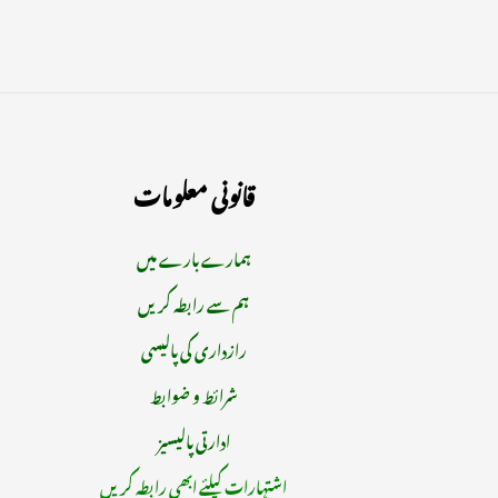
قانونی معلومات
ہمارے بارے میں
ہم سے رابطہ کریں
رازداری کی پالیسی
شرائط و ضوابط
ادارتی پالیسیز
اشتہارات کیلئے ابھی رابطہ کریں