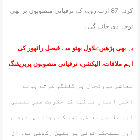
کردہ 87 ارب روپے کے ترقیاتی منصوبوں پر بھی
توجہ دی جائے گی۔
یہ بھی پڑھیں:
بلاول بھٹو سے فیصل راٹھور کی
اہم ملاقات، الیکشن، ترقیاتی منصوبوں پربریفنگ
معاشی صورتحال پر گفتگو کرتے ہوئے
احسن اقبال نے کہا کہ حکومت غیر یقینی
اور عارضی معاشی نمو کے بجائے پائیدار
اور مستحکم ترقی پر یقین رکھتی ہے۔ ان