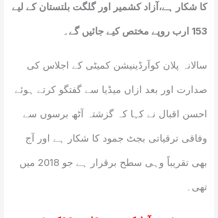
کا شکار ہے،آزاد کشمیر اور گلگت بلتستان کے لیے
153 ارب روپے مختص کیے جائیں گے۔
سالانہ پلان کوآرڈینیشن کمیٹی کے اجلاس کی
صدارت اور بعد ازاں میڈیا سے گفتگو کرتے ہوئے
احسن اقبال نے کہا کہ گزشتہ آٹھ برسوں سے
وفاقی ترقیاتی بجٹ جمود کا شکار ہے اور آج
بھی تقریباً وہی سطح برقرار ہے جو 2018 میں
تھی۔