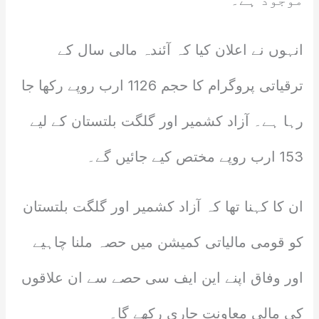
موجود ہے۔
انہوں نے اعلان کیا کہ آئندہ مالی سال کے
ترقیاتی پروگرام کا حجم 1126 ارب روپے رکھا جا
رہا ہے۔ آزاد کشمیر اور گلگت بلتستان کے لیے
153 ارب روپے مختص کیے جائیں گے۔
ان کا کہنا تھا کہ آزاد کشمیر اور گلگت بلتستان
کو قومی مالیاتی کمیشن میں حصہ ملنا چاہیے
اور وفاق اپنے این ایف سی حصے سے ان علاقوں
کی مالی معاونت جاری رکھے گا۔