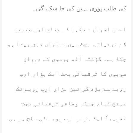
کی طلب پوری نہیں کی جا سکے گی۔
احسن اقبال نے کہا کہ وفاق اور صوبوں
کے ترقیاتی بجٹ میں نمایاں فرق پیدا ہو
چکا ہے۔ گزشتہ آٹھ برسوں کے دوران
صوبوں کا ترقیاتی بجٹ ایک ہزار ارب
روپے سے بڑھ کر تین ہزار ارب روپے تک
پہنچ گیا، جبکہ وفاقی ترقیاتی بجٹ
تقریباً ایک ہزار ارب روپے کی سطح پر ہی