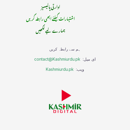
ادارتی پالیسیز
اشتہارات کیلئے ابھی رابطہ کریں
ہمارے لیے لکھیں
ہم سے رابطہ کریں
ای میل:
contact@Kashmiurdu.pk
ویب:
Kashmiurdu.pk