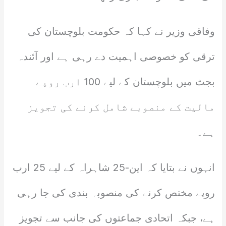
وفاقی وزیر نے کہا کہ حکومت بلوچستان کی
ترقی کو خصوصی اہمیت دے رہی ہے اور آئندہ
بجٹ میں بلوچستان کے لیے 100 ارب روپے
مالیت کے منصوبے شامل کرنے کی تجویز
ہے۔
انہوں نے بتایا کہ این-25 شاہراہ کے لیے 25 ارب
روپے مختص کرنے کی منصوبہ بندی کی جا رہی
ہے، جبکہ اتحادی جماعتوں کی جانب سے تجویز