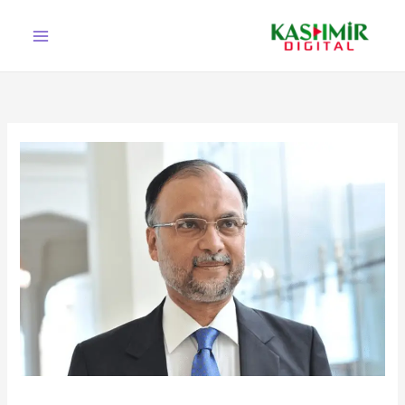
Ski
t
conten