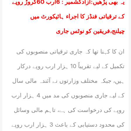
یہ بھی پڑھیں:
آزادکشمیر : 6ارب 60کروڑ روپے
کے ترقیاتی فنڈز کا اجراء ہائیکورٹ میں
چیلنج،فریقین کو نوٹس جاری
ان کا کہنا تھا کہ جاری ترقیاتی منصوبوں کی
تکمیل کے لیے تقریباً 10 ہزار ارب روپے درکار
ہیں، جبکہ مختلف وزارتوں نے آئندہ مالی سال
کے لیے جاری منصوبوں کی مد میں 4 ہزار ارب
روپے کی درخواست کی ہے، تاہم مالی وسائل
کی محدود دستیابی کے باعث 3 ہزار ارب روپے