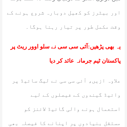
اور بیٹرز کو کھیل دوبارہ شروع ہونے کے
وقت مکمل طور پر تیار رہنا ہوگا۔
یہ بھی پڑھیں:
آئی سی سی نے سلو اوور ریٹ پر
پاکستان ٹیم جرمانہ عائد کر دیا
علاوہ ازیں، آئی سی سی نے لیگ سائیڈ پر
وائیڈ گیندوں کے فیصلوں کے لیے
استعمال ہونے والی گائیڈ لائنز کو
مستقل بنیادوں پر اپنانے کا فیصلہ بھی