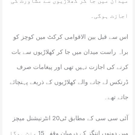
میدان میں جا کر کھلاڑیوں سے مشاورت کی
اجازت ہوگی۔
اس سے قبل بین الاقوامی کرکٹ میں کوچز کو
براہ راست میدان میں جا کر کھلاڑیوں سے بات
کرنے کی اجازت نہیں تھی اور پیغامات صرف
ڈرنکس لے جانے والے کھلاڑیوں کے ذریعے پہنچائے
جاتے تھے۔
آئی سی سی کے مطابق ٹی20 انٹرنیشنل میچز
میں دونوں اننگز کے درمیان وقفہ 15 منٹ ہوگا