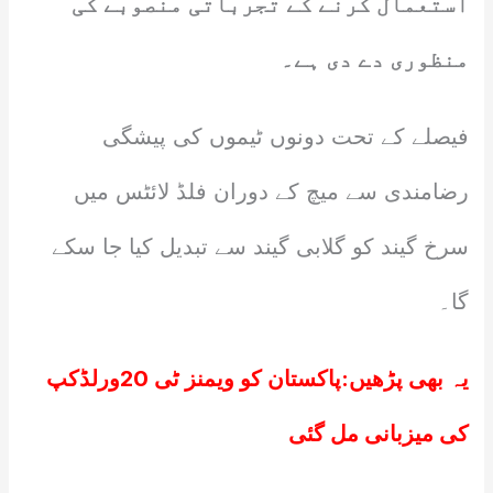
استعمال کرنے کے تجرباتی منصوبے کی
منظوری دے دی ہے۔
فیصلے کے تحت دونوں ٹیموں کی پیشگی
رضامندی سے میچ کے دوران فلڈ لائٹس میں
سرخ گیند کو گلابی گیند سے تبدیل کیا جا سکے
گا۔
یہ بھی پڑھیں:
پاکستان کو ویمنز ٹی 20ورلڈکپ
کی میزبانی مل گئی