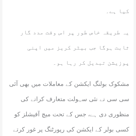
کیا ہے۔
یہ طریقہ خاص طور پر اس وقت مدد گار
ثابت ہوگا جب بیٹر کریز میں اپنی
پوزیشن تبدیل کر رہا ہو۔
مشکوک بولنگ ایکشن کے معاملات میں بھی آئی
سی سی نے نئی سہولت متعارف کرانے کی
منظوری دی ہے، جس کے تحت میچ آفیشلز کو
کسی بولر کے ایکشن کی رپورٹنگ پر غور کرتے