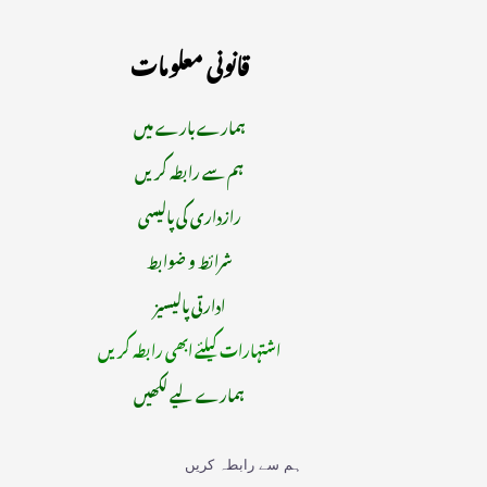
قانونی معلومات
ہمارے بارے میں
ہم سے رابطہ کریں
رازداری کی پالیسی
شرائط و ضوابط
ادارتی پالیسیز
اشتہارات کیلئے ابھی رابطہ کریں
ہمارے لیے لکھیں
ہم سے رابطہ کریں