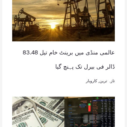
عالمی منڈی میں برینٹ خام تیل 83.48
ڈالر فی بیرل تک پہنچ گیا
تازہ ترین
,
کاروبار