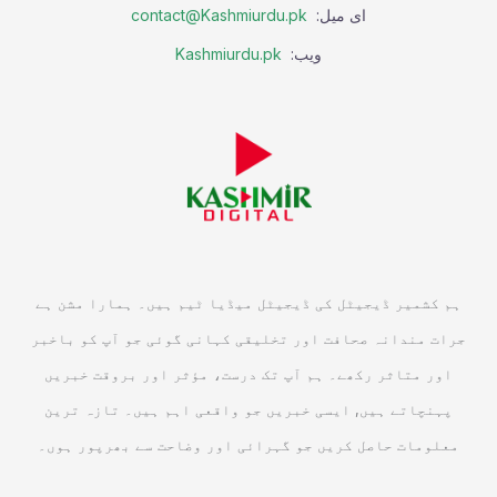
ای میل:
contact@Kashmiurdu.pk
ویب:
Kashmiurdu.pk
ہم کشمیر ڈیجیٹل کی ڈیجیٹل میڈیا ٹیم ہیں۔ ہمارا مشن ہے
جرات مندانہ صحافت اور تخلیقی کہانی گوئی جو آپ کو باخبر
اور متاثر رکھے۔ ہم آپ تک درست، مؤثر اور بروقت خبریں
پہنچاتے ہیں, ایسی خبریں جو واقعی اہم ہیں۔ تازہ ترین
معلومات حاصل کریں جو گہرائی اور وضاحت سے بھرپور ہوں۔