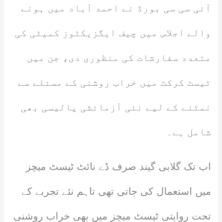
آئی سی سی بورڈ نے احمد آباد میں ہونے
والے اجلاس میں چیف ایگزیکٹوز کمیٹی کی
متعدد سفارشات کی منظوری دی، جن میں
ٹیسٹ کرکٹ میں خراب روشنی کے مسئلے سے
نمٹنے کے لیے نئی آزمائشی پالیسی بھی
شامل ہے۔
اب تک گلابی گیند صرف ڈے نائٹ ٹیسٹ میچز
میں استعمال کی جاتی تھی تاہم نئے تجربے کے
تحت روایتی ٹیسٹ میچز میں بھی خراب روشنی