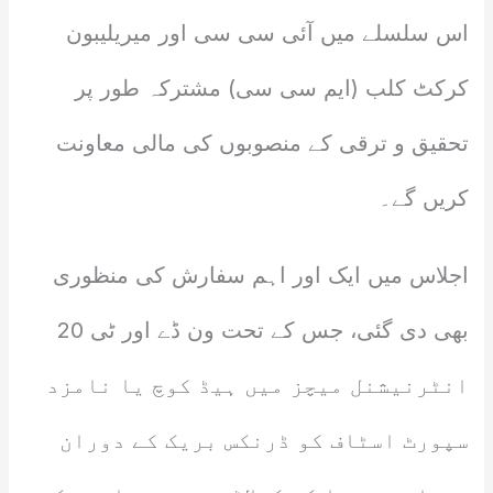
اس سلسلے میں آئی سی سی اور میریلیبون
کرکٹ کلب (ایم سی سی) مشترکہ طور پر
تحقیق و ترقی کے منصوبوں کی مالی معاونت
کریں گے۔
اجلاس میں ایک اور اہم سفارش کی منظوری
بھی دی گئی، جس کے تحت ون ڈے اور ٹی 20
انٹرنیشنل میچز میں ہیڈ کوچ یا نامزد
سپورٹ اسٹاف کو ڈرنکس بریک کے دوران