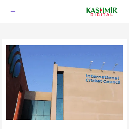
Ski
t
conten