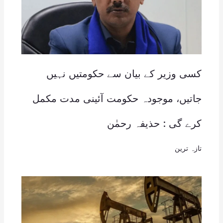
کسی وزیر کے بیان سے حکومتیں نہیں
جاتیں، موجودہ حکومت آئینی مدت مکمل
کرے گی : حذیفہ رحمٰن
تازہ ترین