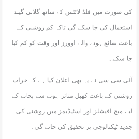
کی صورت میں فلڈ لائٹس کے ساتھ گلابی گیند
استعمال کی جا سکے گی تاکہ کم روشنی کے
باعث ضائع ہونے والے اوورز اور وقت کو کم کیا
جا سکے۔
آئی سی سی نے یہ بھی اعلان کیا ہے کہ خراب
روشنی کے باعث کھیل متاثر ہونے سے بچانے کے
لیے میچ آفیشلز اور اسٹیڈیمز میں روشنی کی
جدید ٹیکنالوجی پر تحقیق کی جائے گی۔