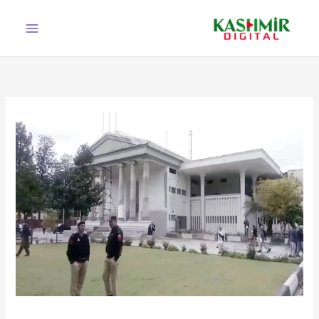
Ski
t
conten