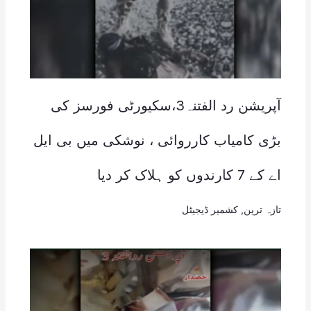
آپریشن رد الفتنہ3،سکیورٹی فورسز کی
بڑی کامیاب کارروائی ، نوشکی میں بی ایل
اے کے 7 کارندوں کو ہلاک کر دیا
تازہ ترین
,
کشمیر ڈیجیٹل