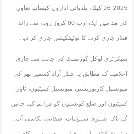
2025-26 کیلئے بلدیاتی اداروں کیساتھ تعاون
کی مد میں ایک ارب 60 کروڑ روپے سے زائد
فنڈز جاری کرنے کا نوٹیفکیشن جاری کر دیا۔
سیکرٹری لوکل گورنمنٹ کی جانب سے جاری
اعلامیے کے مطابق یہ فنڈز آزاد کشمیر بھر کی
میونسپل کارپوریشنز، میونسپل کمیٹیوں، ٹاؤن
کمیٹیوں اور ضلع کونسلوں کو فراہم کیے جائیں
گے تاکہ شہری سہولیات، صفائی، نکاسی آب،
سٹریٹ لائٹس اور ترقیاتی منصوبوں پر کام تیز