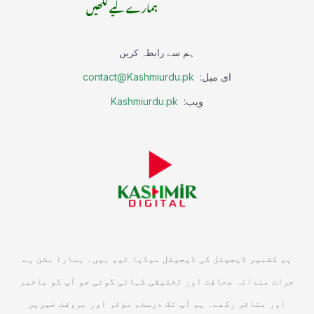
ہمارے لیے لکھیں
ہم سے رابطہ کریں
ای میل:
contact@Kashmiurdu.pk
ویب:
Kashmiurdu.pk
ہم کشمیر ڈیجیٹل کی ڈیجیٹل میڈیا ٹیم ہیں۔ ہمارا مشن ہے
جرات مندانہ صحافت اور تخلیقی کہانی گوئی جو آپ کو باخبر
اور متاثر رکھے۔ ہم آپ تک درست، مؤثر اور بروقت خبریں