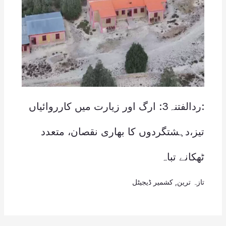
:ردالفتنہ3: ارگ اور زیارت میں کارروائیاں
تیز،دہشتگردوں کا بھاری نقصان، متعدد
ٹھکانے تباہ
تازہ ترین
,
کشمیر ڈیجیٹل