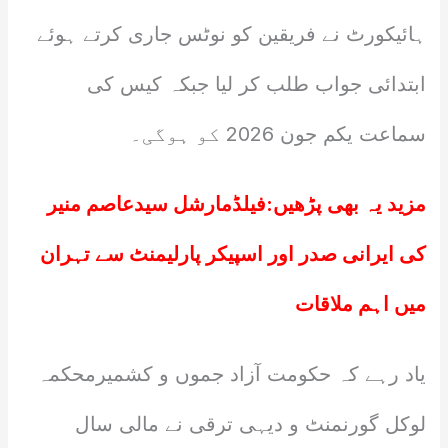
ہائیکورٹ نے فریقین کو نوٹس جاری کرتے ہوئے
ابتدائی جواب طلب کر لیا جبکہ کیس کی
سماعت یکم جون 2026 کو ہوگی۔
مزید یہ بھی پڑھیں:
فیلڈمارشل سیدعاصم منیر
کی ایرانی صدر اور اسپیکر پارلیمنٹ سے تہران
میں اہم ملاقات
یاد رہے کہ حکومت آزاد جموں و کشمیرمحکمہ
لوکل گورنمنٹ و دیہی ترقی نے مالی سال