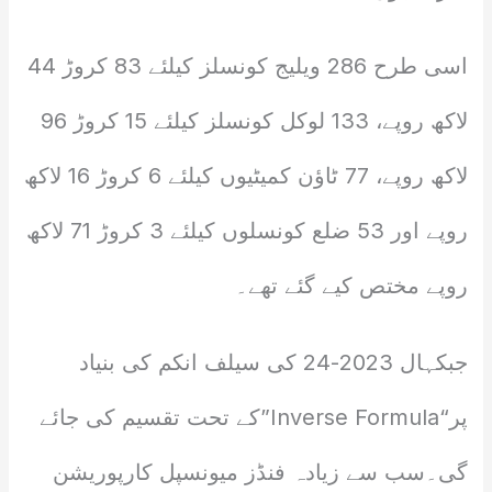
اسی طرح 286 ویلیج کونسلز کیلئے 83 کروڑ 44
لاکھ روپے، 133 لوکل کونسلز کیلئے 15 کروڑ 96
لاکھ روپے، 77 ٹاؤن کمیٹیوں کیلئے 6 کروڑ 16 لاکھ
روپے اور 53 ضلع کونسلوں کیلئے 3 کروڑ 71 لاکھ
روپے مختص کیے گئے تھے۔
جبکہال 2023-24 کی سیلف انکم کی بنیاد
پر“Inverse Formula”کے تحت تقسیم کی جائے
گی۔سب سے زیادہ فنڈز میونسپل کارپوریشن