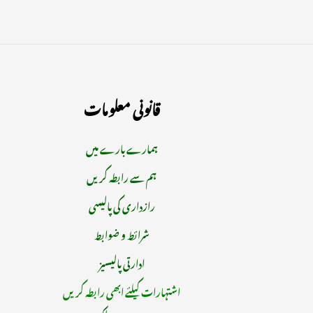
قانونی معلومات
ہمارے بارے میں
ہم سے رابطہ کریں
رازداری کی پالیسی
شرائط و ضوابط
ادارتی پالیسیز
اشتہارات کیلئے ابھی رابطہ کریں