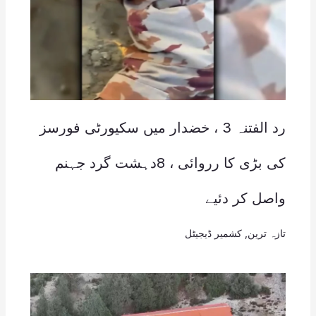
رد الفتنہ 3 ، خضدار میں سکیورٹی فورسز
کی بڑی کا رروائی ، 8دہشت گرد جہنم
واصل کر دئیے
تازہ ترین
,
کشمیر ڈیجیٹل