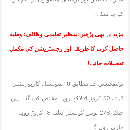
کیا جا سکے۔
مزید یہ بھی پڑھیں:
بینظیر تعلیمی وظائف: وظیفہ
حاصل کرنے کا طریقہ اور رجسٹریشن کی مکمل
تفصیلات جانیے!
نوٹیفکیشن کے مطابق 10 میونسپل کارپوریشنز
کیلئے 50 کروڑ 4 لاکھ روپے مختص کیے گئے ہیں،
جبکہ 278 یونین کونسلز کیلئے 18 کروڑ روپے
جاری ہوں گے۔