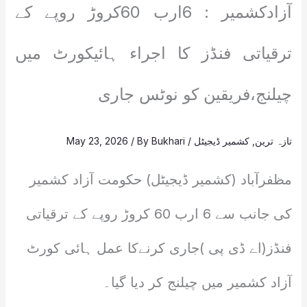
آزادکشمیر : 6ارب 60کروڑ روپے کے
ترقیاتی فنڈز کا اجراء ہائیکورٹ میں
چیلنج،فریقین کو نوٹس جاری
تازہ ترین
,
کشمیر ڈیجیٹل
/
Bukhari
/ By
May 23, 2026
مظفرآباد (کشمیر ڈیجیٹل) حکومت آزاد کشمیر
کی جانب سے 6 ارب 60 کروڑ روپے کے ترقیاتی
فنڈز(اے ڈی پی )جاری کرنےکا عمل ہائی کورٹ
آزاد کشمیر میں چیلنج کر دیا گیا۔