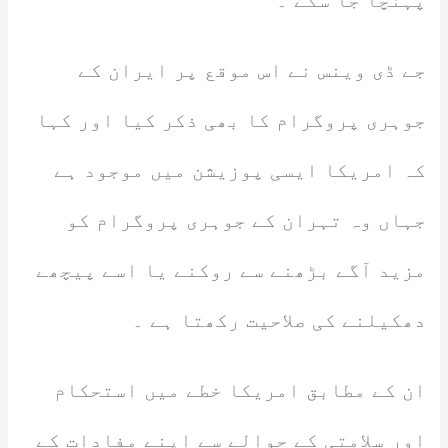
پہنچا جا سکے ۔
جے ڈی وینس نے اس موقع پر ایران کے
جوہری پروگرام کا بھی ذکر کیا اور کہا
کہ امریکا ایسی پوزیشن میں موجود ہے
جہاں وہ تہران کے جوہری پروگرام کو
مزید آگے بڑھنے سے روکنے یا اسے پیچھے
دھکیلنے کی صلاحیت رکھتا ہے ۔
ان کے مطابق امریکا خطے میں استحکام
اور سلامتی کے حوالے سے اپنے مفادات کے