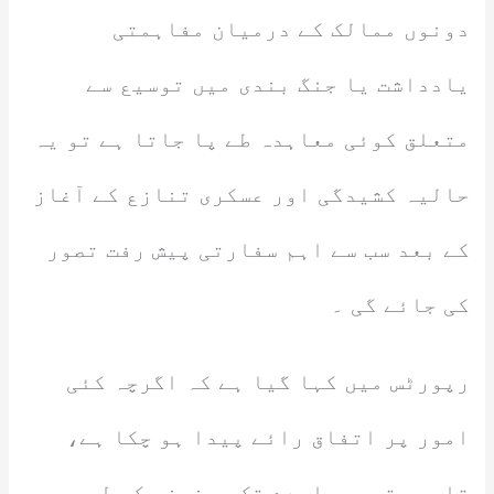
دونوں ممالک کے درمیان مفاہمتی
یادداشت یا جنگ بندی میں توسیع سے
متعلق کوئی معاہدہ طے پا جاتا ہے تو یہ
حالیہ کشیدگی اور عسکری تنازع کے آغاز
کے بعد سب سے اہم سفارتی پیش رفت تصور
کی جائے گی ۔
رپورٹس میں کہا گیا ہے کہ اگرچہ کئی
امور پر اتفاق رائے پیدا ہو چکا ہے،
تاہم حتمی معاہدے تک پہنچنے کے لیے