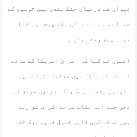
تہران کے درمیان جنگ بندی میں توسیع کے
حوالے سے ہونے والی بات چیت میں خاطر
خواہ پیش رفت ہوئی ہے ۔
انہوں نے کہا کہ ایران امریکا کے ساتھ
کسی نہ کسی شکل میں معاہدہ کرنے میں
دلچسپی رکھتا ہے، جبکہ دونوں فریق اب
بھی چند اہم نکات پر مذاکرات کر رہے
ہیں تاکہ کسی قابل قبول فریم ورک تک