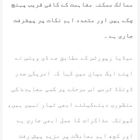
ممالک ممکنہ مفاہمت کے کافی قریب پہنچ
چکے ہیں اور متعدد اہم نکات پر پیشرفت
جاری ہے ۔
میڈیا رپورٹس کے مطابق جے ڈی وینس نے
اپنے ایک بیان میں کہا کہ امریکی صدر
ڈونلڈ ٹرمپ اس مرحلے پر کسی معاہدے کی
منظوری دینےکیلئے ابھی تیار نہیں ہیں،
کیونکہ مذاکرات کا عمل ابھی جاری ہے
اور کچھ اہم معاملات پر مزید پیش رفت