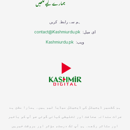
ہمارے لیے لکھیں
ہم سے رابطہ کریں
ای میل:
contact@Kashmiurdu.pk
ویب:
Kashmiurdu.pk
ہم کشمیر ڈیجیٹل کی ڈیجیٹل میڈیا ٹیم ہیں۔ ہمارا مشن ہے
جرات مندانہ صحافت اور تخلیقی کہانی گوئی جو آپ کو باخبر
اور متاثر رکھے۔ ہم آپ تک درست، مؤثر اور بروقت خبریں