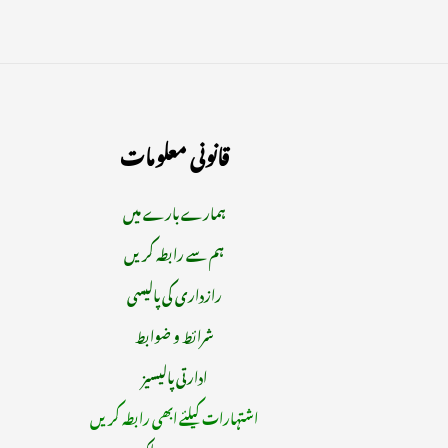
قانونی معلومات
ہمارے بارے میں
ہم سے رابطہ کریں
رازداری کی پالیسی
شرائط و ضوابط
ادارتی پالیسیز
اشتہارات کیلئے ابھی رابطہ کریں