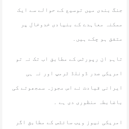
جنگ بندی میں توسیع کے حوالے سے ایک
ممکنہ معاہدے کے بنیادی خدوخال پر
متفق ہو چکے ہیں۔
تاہم ان رپورٹس کے مطابق اب تک نہ تو
امریکی صدر ڈونلڈ ٹرمپ اور نہ ہی
ایرانی قیادت نے اس مجوزہ سمجھوتے کی
باضابطہ منظوری دی ہے ۔
امریکی نیوز ویب سائٹس کے مطابق اگر