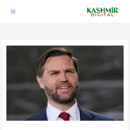
Ski
t
conten