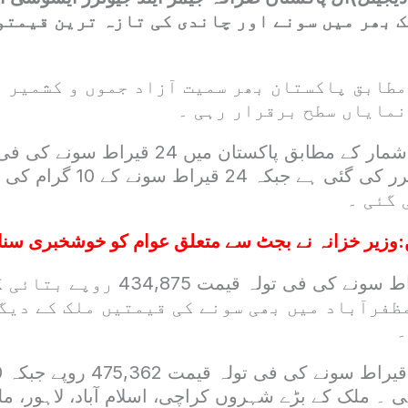
 ملک بھر میں سونے اور چاندی کی تازہ ترین قیمتو
مطابق پاکستان بھر سمیت آزاد جموں و کشمیر 
نمایاں سطح برقرار رہی ۔
تازہ ترین اعداد و شمار کے مطابق پاکستان میں 24 
 گئی ۔
:
وزیر خزانہ نے بجٹ سے متعلق عوام کو خوشخبری سنا
اسی طرح 21 قیراط سونے کی فی تولہ قیم
ظفرآباد میں بھی سونے کی قیمتیں ملک کے دیگ
۔
وپے رہی ۔ ملک کے بڑے شہروں کراچی، اسلام آباد، لاہور، م