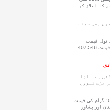
ں کا اعلان کر
میں بھی سونے
قیراط سونے کی فی تولہ قیمت
475,362 روپے مقرر کی گئی ہے جبکہ 24 قیراط سونے کے 10 گرام کی قیمت 407,546
دی
ت 434,875 روپے بتائی گئی ہے ۔ آزاد
ر بڑے شہروں
مظفرآباد میں 24 قیراط سونے کی فی تولہ قیمت 475,362 روپے جبکہ 10 گرام کی قیمت
لتان اور پشاور