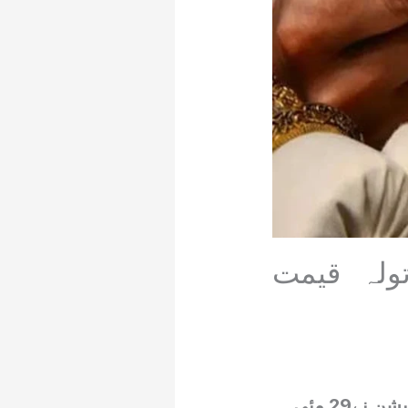
فی تولہ قیمت
مظفر آباد(کشمیر ڈیجیٹل)آل پاکستان صرافہ جیمز اینڈ جیولرز ایسوسی ایشن نے29 مئی