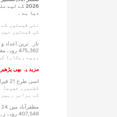
2026 کے لیے
دیا ہے ۔
نئی قیمتوں کے 
کی قیمتوں میں 
روپے ریکارڈ کی
مزید یہ بھی پڑھیں
کشمیر، خصوصاً م
کے برابر رہیں 
407,546 ر