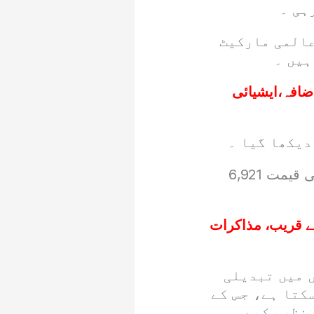
عالمی مارکیٹ
ہیں ۔
ضافہ،ایشیائی
دیکھا گیا ۔
24 قیراط چاندی کی فی تولہ قیمت 8,073 روپے جبکہ 10 گرام چاندی کی قیمت 6,921
کے قریب، مذاکرات
 میں تبدیلی
کتا ہے، جس کے
 نظر رکھے