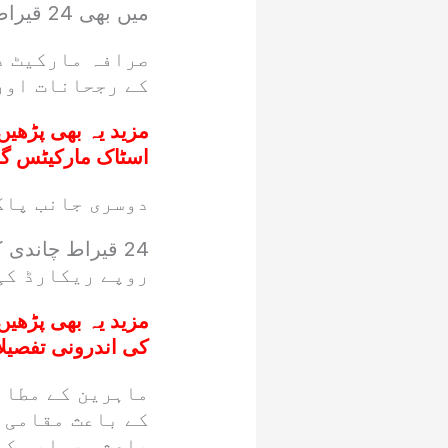
میں بھی 24 قیراط سونے کی فی تولہ قیمت 475,362 روپے برقرار رہی ۔
صرافہ مارکیٹ ذ
کے رجحانات اور 
مزید یہ بھی پڑھیں
اسٹاک مارکیٹس گر
دوسری جانب پاک
روپے ریکارڈ کی
مزید یہ بھی پڑھیں
کی اندرونی تفصیلا
ماہرین کے مطاب
کے باعث مقامی 
باعث سرمایہ کا