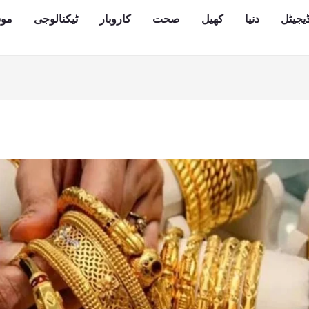
یجیٹل
دنیا
کھیل
صحت
کاروبار
ٹیکنالوجی
مو