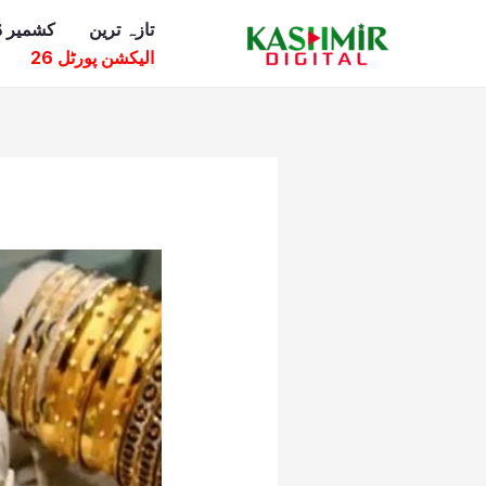
Ski
تازہ ترین
کشمیر ڈ
t
الیکشن پورٹل 26
conten