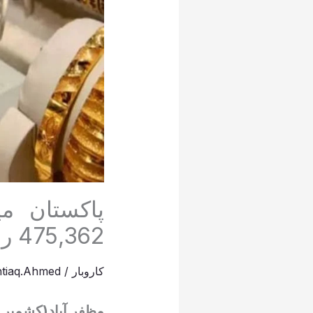
475,362 روپے مقرر
کاروبار
/
htiaq.Ahmed