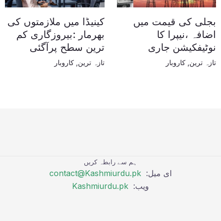
بجلی کی قیمت میں
کینیڈا میں ملازمتوں کی
اضافہ ،نیپرا کا
بھرمار :بیروزگاری کم
نوٹیفکیشن جاری
ترین سطح پرآگئی
تازہ ترین
,
کاروبار
تازہ ترین
,
کاروبار
ہم سے رابطہ کریں
ای میل:
contact@Kashmiurdu.pk
ویب:
Kashmiurdu.pk