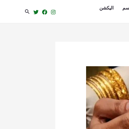
سم
الیکشن
Search