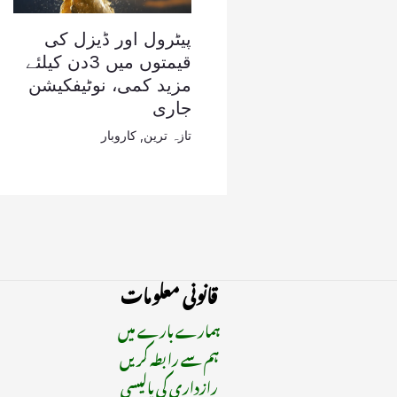
پیٹرول اور ڈیزل کی
قیمتوں میں 3دن کیلئے
مزید کمی، نوٹیفکیشن
جاری
تازہ ترین
,
کاروبار
قانونی معلومات
ہمارے بارے میں
ہم سے رابطہ کریں
رازداری کی پالیسی