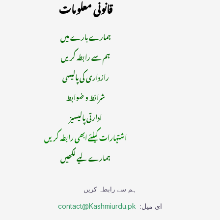
قانونی معلومات
ہمارے بارے میں
ہم سے رابطہ کریں
رازداری کی پالیسی
شرائط و ضوابط
ادارتی پالیسیز
اشتہارات کیلئے ابھی رابطہ کریں
ہمارے لیے لکھیں
ہم سے رابطہ کریں
ای میل:
contact@Kashmiurdu.pk