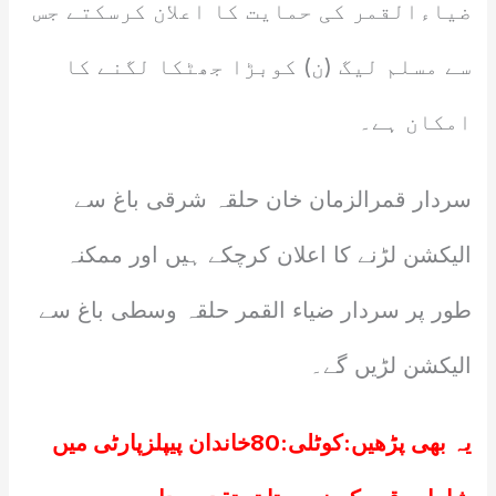
ضیاءالقمر کی حمایت کا اعلان کرسکتے جس
سے مسلم لیگ (ن) کوبڑا جھٹکا لگنے کا
امکان ہے۔
سردار قمرالزمان خان حلقہ شرقی باغ سے
الیکشن لڑنے کا اعلان کرچکے ہیں اور ممکنہ
طور پر سردار ضیاء القمر حلقہ وسطی باغ سے
الیکشن لڑیں گے۔
یہ بھی پڑھیں:
کوٹلی:80خاندان پیپلزپارٹی میں