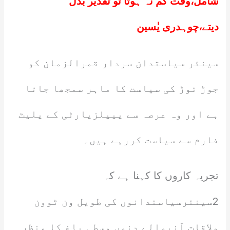
شامل،وقت کم نہ ہوتا تو تقدیر بدل
دیتے،چوہدری یٰسین
سینئر سیاستدان سردار قمرالزمان کو
جوڑ توڑ کی سیاست کا ماہر سمجھا جاتا
ہے اور وہ عرصہ سے پیپلزپارٹی کے پلیٹ
فارم سے سیاست کررہے ہیں۔
تجریہ کاروں کا کہنا ہے کہ
2سینئرسیاستدانوں کی طویل ون ٹوون
ملاقات آنیوالے دنوں وسطی باغ کا منظر