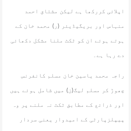
اپلائی کررکھا ہے لیکن مشتاق احمد
منہاس اور بریگیڈیئر (ر) محمد خان کے
ہوتے ہوئے ان کو ٹکٹ ملنا مشکل دکھائی
دے رہا ہے۔
راجہ محمد یاسین خان مسلم کانفرنس
چھوڑ کر مسلم لیگ(ن) میں شامل ہوئے ہیں
اور ذرائع کے مطابق ٹکٹ نہ ملنے پر وہ
پیپلزپارٹی کے امیدوار یعنی سردار