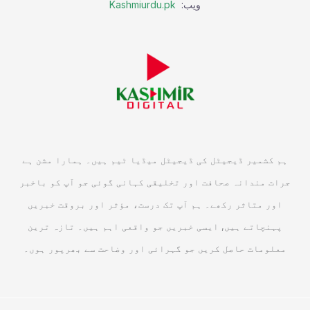
ویب:
Kashmiurdu.pk
ہم کشمیر ڈیجیٹل کی ڈیجیٹل میڈیا ٹیم ہیں۔ ہمارا مشن ہے
جرات مندانہ صحافت اور تخلیقی کہانی گوئی جو آپ کو باخبر
اور متاثر رکھے۔ ہم آپ تک درست، مؤثر اور بروقت خبریں
پہنچاتے ہیں, ایسی خبریں جو واقعی اہم ہیں۔ تازہ ترین
معلومات حاصل کریں جو گہرائی اور وضاحت سے بھرپور ہوں۔