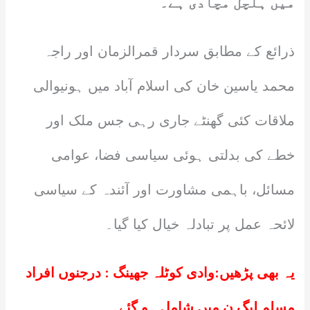
میں ہلچل مچادی ہے۔
ذرائع کے مطابق سردار قمرالزمان اور راجہ
محمد یاسین خان کی اسلام آباد میں ہونیوالی
ملاقات کئی گھنٹے جاری رہی جس ملک اور
خطے کی بدلتی ہوئی سیاسی فضا، عوامی
مسائل، باہمی مشاورت اور آئندہ کے سیاسی
لائحہ عمل پر تبادلہ خیال کیا گیا۔
یہ بھی پڑھیں:
وادی کوٹلہ جھینگ : درجنوں افراد
مسلم لیگ ن میں شامل ہو گئے