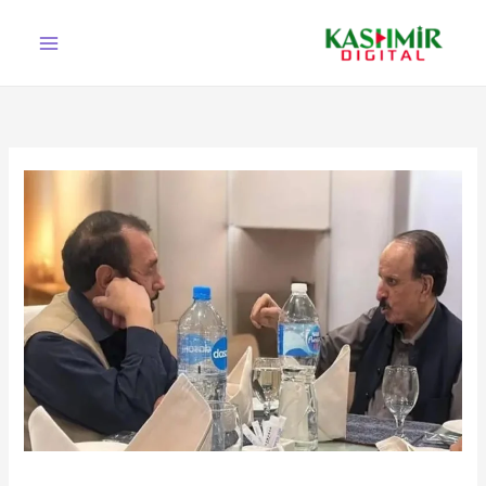
Ski
t
conten