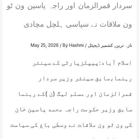
سردار قمرالزمان اور راجہ یاسین ون ٹو
ون ملاقات نے سیاسی ہلچل مچادی
تازہ ترین
,
کشمیر ڈیجیٹل
/
Hashmi
/ By
May 25, 2026
اسلام آباد:پیپلزپارٹی کے سینئر
رہنما،سابق سینئر وزیر سردار
قمرالزمان اور مسلم لیگ (ن )کے رہنما
سابق وزیر حکومت راجہ محمد یاسین خان
کی ون ٹو ون ملاقات نے وسطی باغ کی سیاست