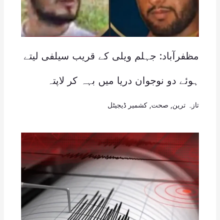
مظفرآباد: جہلم ویلی کے قریب سیلفی لیتے
ہوئے دو نوجوان دریا میں بہہ کر لاپتہ
تازہ ترین
,
صحت
,
کشمیر ڈیجیٹل