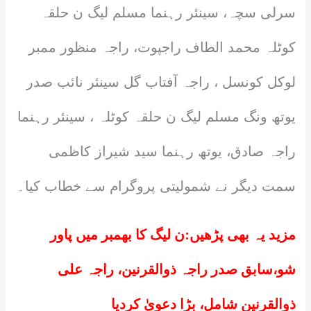
سرلی سچہ، سینئر رہنما مسلم لیگ ن حلقہ
کوٹلہ محمد الطاف راجپوت، راجہ منظور ممبر
لوکل کونسل ، راجہ آفتاب گل سینئر نائب صدر
یوتھ ونگ مسلم لیگ ن حلقہ کوٹلہ ، سینئر رہنما
راجہ صادق، یوتھ رہنما سید شیراز کاظمی
سمت دیگر نے شمولیتی پروگرام سے خطاب کیا۔
مزید یہ بھی پڑھیں:
ن لیگ کا بھمبر میں پاور
شو،سابق صدر راجہ ذوالقرنین، راجہ علی
ذوالقرنین شامل، بڑا دعویٰ کردیا