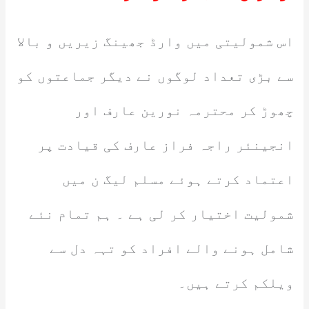
اس شمولیتی میں وارڈ جھینگ زیریں و بالا
سے بڑی تعداد لوگوں نے دیگر جماعتوں کو
چھوڑ کر محترمہ نورین عارف اور
انجینئر راجہ فراز عارف کی قیادت پر
اعتماد کرتے ہوئے مسلم لیگ ن میں
شمولیت اختیار کر لی ہے ۔ ہم تمام نئے
شامل ہونے والے افراد کو تہہ دل سے
ویلکم کرتے ہیں۔