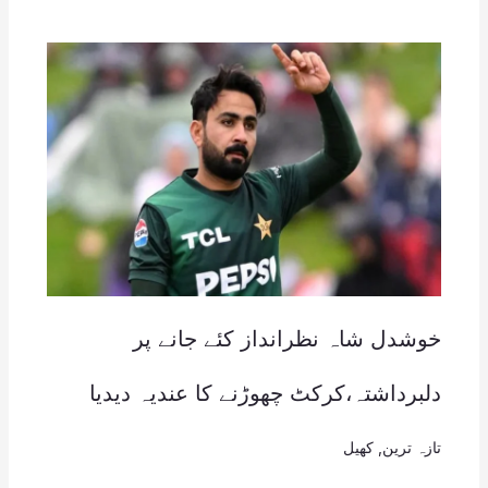
خوشدل شاہ نظرانداز کئے جانے پر
دلبرداشتہ،کرکٹ چھوڑنے کا عندیہ دیدیا
تازہ ترین
,
کھیل