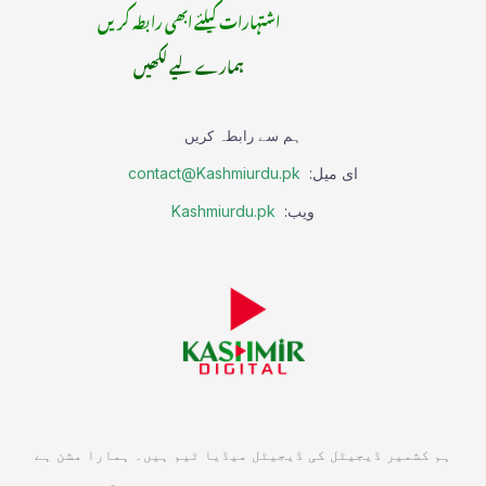
اشتہارات کیلئے ابھی رابطہ کریں
ہمارے لیے لکھیں
ہم سے رابطہ کریں
ای میل:
contact@Kashmiurdu.pk
ویب:
Kashmiurdu.pk
ہم کشمیر ڈیجیٹل کی ڈیجیٹل میڈیا ٹیم ہیں۔ ہمارا مشن ہے