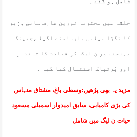
شامل ہو گئے ۔
حلقہ میں محترمہ نورین عارف سابق وزیر
کا تگڑا سیاسی وارسامنے آگیا ،جھینگ
پہنچنے پر ن لیگ کی قیادت کا شاندار
اور پُرتپاک استقبال کیا گیا ۔
مزید یہ بھی پڑھیں:
وسطی باغ، مشتاق منہاس
کی بڑی کامیابی، سابق امیدوار اسمبلی مسعود
حیات ن لیگ میں شامل