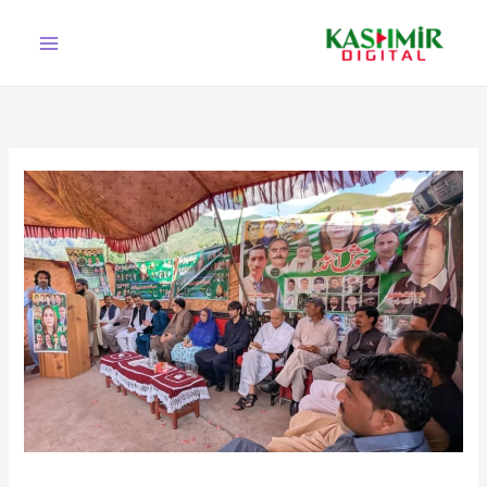
Ski
t
conten