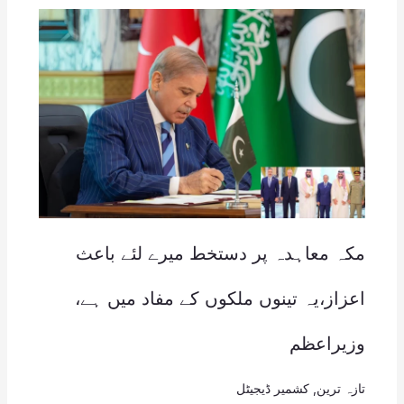
مکہ معاہدہ پر دستخط میرے لئے باعث
اعزاز،یہ تینوں ملکوں کے مفاد میں ہے،
وزیراعظم
تازہ ترین
,
کشمیر ڈیجیٹل