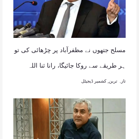
مسلح جتھوں نے مظفرآباد پر چڑھائی کی تو
ہر طریقے سے روکا جائیگا، رانا ثنا اللہ
تازہ ترین
,
کشمیر ڈیجیٹل