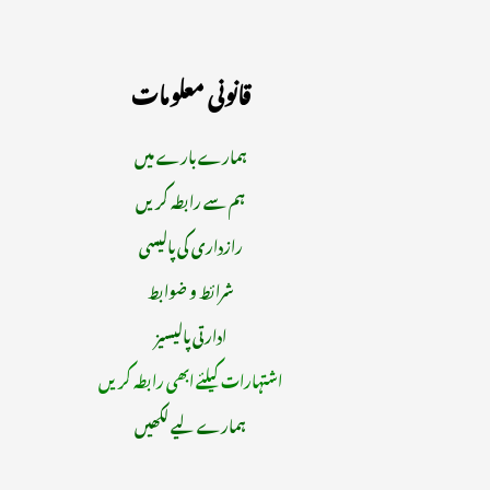
قانونی معلومات
ہمارے بارے میں
ہم سے رابطہ کریں
رازداری کی پالیسی
شرائط و ضوابط
ادارتی پالیسیز
اشتہارات کیلئے ابھی رابطہ کریں
ہمارے لیے لکھیں