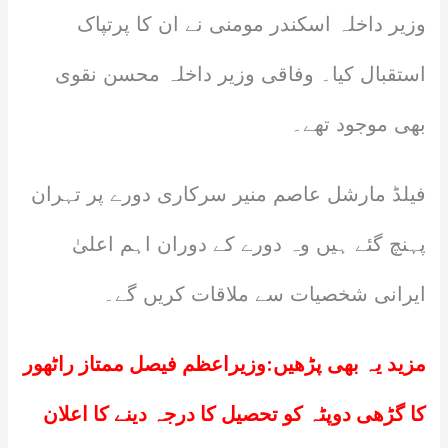
وزیر داخلہ اسکندر مومنی نے ان کا پرتپاک
استقبال کیا۔ وفاقی وزیر داخلہ محسن نقوی
بھی موجود تھے۔
فیلڈ مارشل عاصم منیر سرکاری دورے پر تہران
پہنچ گئے ہیں وہ دورے کے دوران اہم اعلیٰ
ایرانی شخصیات سے ملاقات کریں گے۔
مزید یہ بھی پڑھیں:
وزیراعظم فیصل ممتاز راٹھور
کا گڑھی دوپٹہ کو تحصیل کا درجہ دینے کا اعلان