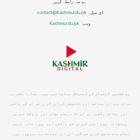
ہم سے رابطہ کریں
ای میل:
contact@Kashmiurdu.pk
ویب:
Kashmiurdu.pk
ہم کشمیر ڈیجیٹل کی ڈیجیٹل میڈیا ٹیم ہیں۔ ہمارا مشن ہے
جرات مندانہ صحافت اور تخلیقی کہانی گوئی جو آپ کو باخبر
اور متاثر رکھے۔ ہم آپ تک درست، مؤثر اور بروقت خبریں
پہنچاتے ہیں, ایسی خبریں جو واقعی اہم ہیں۔ تازہ ترین
معلومات حاصل کریں جو گہرائی اور وضاحت سے بھرپور ہوں۔