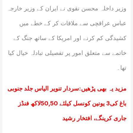
وزیر داخلہ محسن نقوی نے ایران کے وزیر خارجہ
عباس عراقچی سے ملاقات کر کے خطے میں
کشیدگی کم کرنے اور امریکا کے ساتھ جنگ کے
خاتمے سے متعلق امور پر تفصیلی تبادلہ خیال کیا
تھا۔
مزید یہ بھی پڑھیں:
سردار تنویر الیاس جلد جنوبی
باغ کی3 یونین کونسل کیلئے 50,50لاکھ فنڈز
جاری کرینگے، افتخار رشید