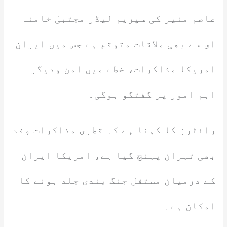
عاصم منیر کی سپریم لیڈر مجتبیٰ خامنہ
ای سے بھی ملاقات متوقع ہے جس میں ایران
امریکا مذاکرات، خطے میں امن ودیگر
اہم امور پر گفتگو ہوگی۔
رائٹرز کا کہنا ہے کہ قطری مذاکرات وفد
بھی تہران پہنچ گیا ہے، امریکا ایران
کے درمیان مستقل جنگ بندی جلد ہونے کا
امکان ہے۔