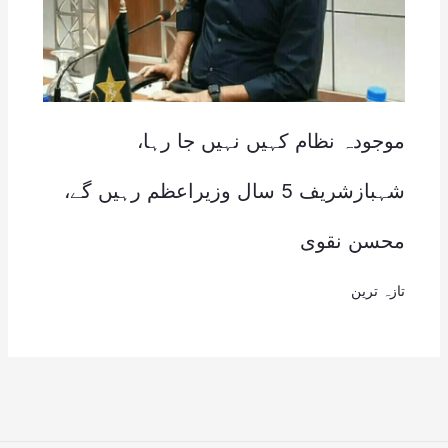
موجودہ نظام کہیں نہیں جا رہا،
شہبازشریف 5 سال وزیراعظم رہیں گے،
محسن نقوی
تازہ ترین