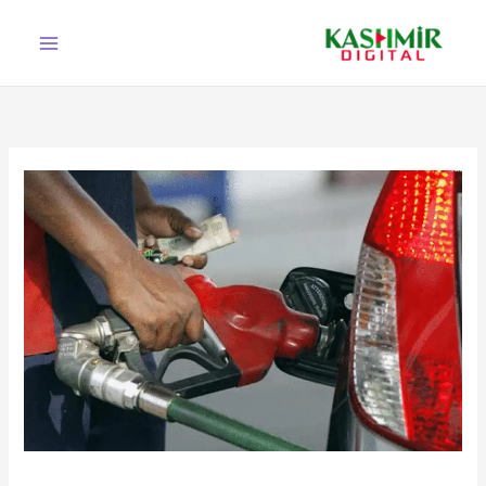
Ski
t
conten