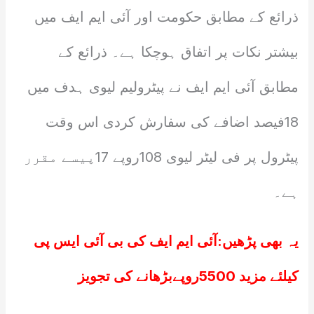
ذرائع کے مطابق حکومت اور آئی ایم ایف میں
بیشتر نکات پر اتفاق ہوچکا ہے۔ ذرائع کے
مطابق آئی ایم ایف نے پیٹرولیم لیوی ہدف میں
18فیصد اضافے کی سفارش کردی اس وقت
پیٹرول پر فی لیٹر لیوی 108روپے 17پیسے مقرر
ہے۔
یہ بھی پڑھیں:
آئی ایم ایف کی بی آئی ایس پی
کیلئے مزید 5500روپےبڑھانے کی تجویز