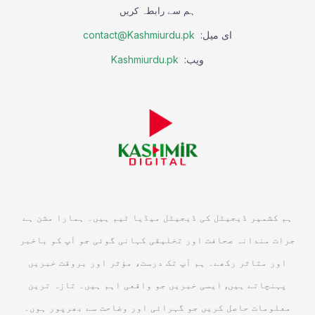
ہم سے رابطہ کریں
ای میل:
contact@Kashmiurdu.pk
ویب:
Kashmiurdu.pk
ہم کشمیر ڈیجیٹل کی ڈیجیٹل میڈیا ٹیم ہیں۔ ہمارا مشن ہے
جرات مندانہ صحافت اور تخلیقی کہانی گوئی جو آپ کو باخبر
اور متاثر رکھے۔ ہم آپ تک درست، مؤثر اور بروقت خبریں
پہنچاتے ہیں, ایسی خبریں جو واقعی اہم ہیں۔ تازہ ترین
معلومات حاصل کریں جو گہرائی اور وضاحت سے بھرپور ہوں۔