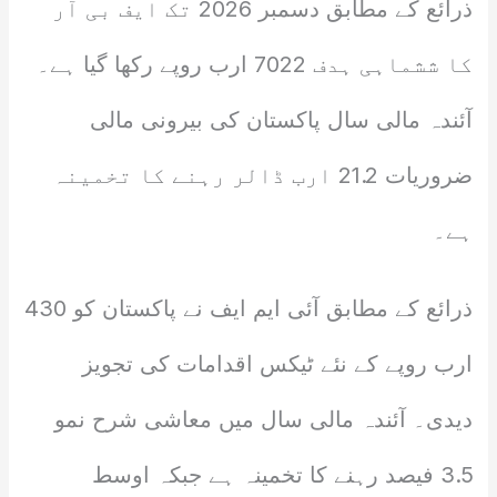
ذرائع کے مطابق دسمبر 2026 تک ایف بی آر
کا ششماہی ہدف 7022 ارب روپے رکھا گیا ہے۔
آئندہ مالی سال پاکستان کی بیرونی مالی
ضروریات 21.2 ارب ڈالر رہنے کا تخمینہ
ہے۔
ذرائع کے مطابق آئی ایم ایف نے پاکستان کو 430
ارب روپے کے نئے ٹیکس اقدامات کی تجویز
دیدی۔ آئندہ مالی سال میں معاشی شرح نمو
3.5 فیصد رہنے کا تخمینہ ہے جبکہ اوسط