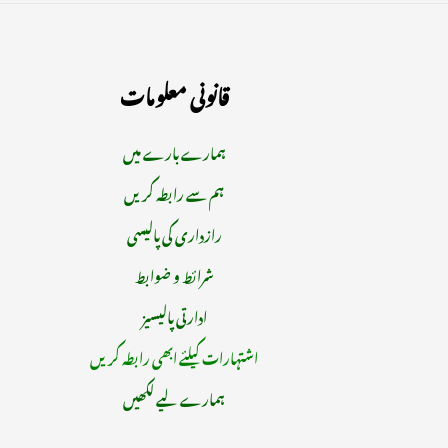
قانونی معلومات
ہمارے بارے میں
ہم سے رابطہ کریں
رازداری کی پالیسی
شرائط و ضوابط
ادارتی پالیسیز
اشتہارات کیلئے ابھی رابطہ کریں
ہمارے لیے لکھیں