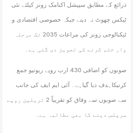
ذرائع کے مطابق سپیشل اکنامک زونز کیلئے نئی
ٹیکس چھوٹ نہ دینے جبکہ خصوصی اقتصادی و
ٹیکنالوجی زونز کی مراعات 2035 تک مرحلہ
وار ختم کرنے کی تجویز دی گئی ہے۔
صوبوں کو اضافی 430 ارب روپے ریونیو جمع
کرنیکاہدف دیا گیاہے۔ آئی ایم ایف کی جانب
سے صوبوں سے وفاق کو تقریباً 2 ٹریلین روپے
سرپلس دینے کا بھی مطالبہ ہے۔