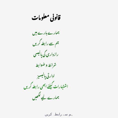
قانونی معلومات
ہمارے بارے میں
ہم سے رابطہ کریں
رازداری کی پالیسی
شرائط و ضوابط
ادارتی پالیسیز
اشتہارات کیلئے ابھی رابطہ کریں
ہمارے لیے لکھیں
ہم سے رابطہ کریں