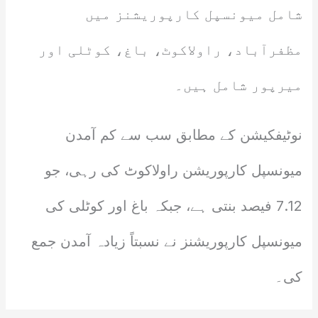
شامل میونسپل کارپوریشنز میں
مظفرآباد، راولاکوٹ، باغ، کوٹلی اور
میرپور شامل ہیں۔
نوٹیفکیشن کے مطابق سب سے کم آمدن
میونسپل کارپوریشن راولاکوٹ کی رہی، جو
7.12 فیصد بنتی ہے، جبکہ باغ اور کوٹلی کی
میونسپل کارپوریشنز نے نسبتاً زیادہ آمدن جمع
کی۔