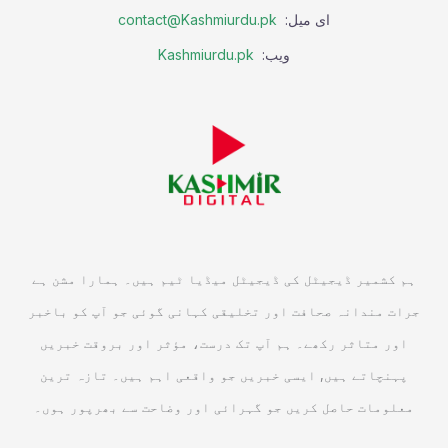
ای میل:
contact@Kashmiurdu.pk
ویب:
Kashmiurdu.pk
ہم کشمیر ڈیجیٹل کی ڈیجیٹل میڈیا ٹیم ہیں۔ ہمارا مشن ہے
جرات مندانہ صحافت اور تخلیقی کہانی گوئی جو آپ کو باخبر
اور متاثر رکھے۔ ہم آپ تک درست، مؤثر اور بروقت خبریں
پہنچاتے ہیں, ایسی خبریں جو واقعی اہم ہیں۔ تازہ ترین
معلومات حاصل کریں جو گہرائی اور وضاحت سے بھرپور ہوں۔