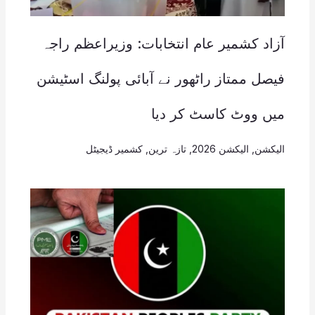
آزاد کشمیر عام انتخابات: وزیراعظم راجہ
فیصل ممتاز راٹھور نے آبائی پولنگ اسٹیشن
میں ووٹ کاسٹ کر دیا
الیکشن
,
الیکشن 2026
,
تازہ ترین
,
کشمیر ڈیجیٹل