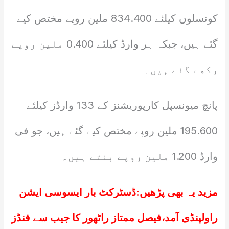
کونسلوں کیلئے 834.400 ملین روپے مختص کیے
گئے ہیں، جبکہ ہر وارڈ کیلئے 0.400 ملین روپے
رکھے گئے ہیں۔
پانچ میونسپل کارپوریشنز کے 133 وارڈز کیلئے
195.600 ملین روپے مختص کیے گئے ہیں، جو فی
وارڈ 1.200 ملین روپے بنتے ہیں۔
مزید یہ بھی پڑھیں:
ڈسٹرکٹ بار ایسوسی ایشن
راولپنڈی آمد،فیصل ممتاز راٹھور کا جیب سے فنڈز