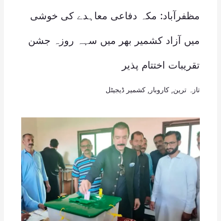
مظفرآباد: مکہ دفاعی معاہدے کی خوشی
میں آزاد کشمیر بھر میں سہہ روزہ جشن
تقریبات اختتام پذیر
تازہ ترین
,
کاروبار
,
کشمیر ڈیجیٹل