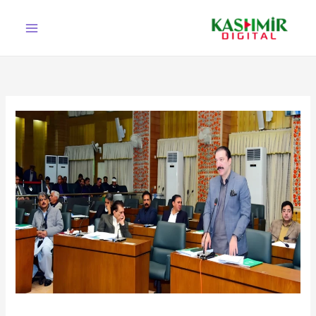
Ski
t
conten