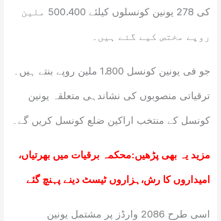
کی 278 یونین کونسلوں کیلئے 500.400 ملین
روپے مختص کیے گئے ہیں۔
جو فی یونین کونسل 1.800 ملین روپے بنتے ہیں۔
ترقیاتی منصوبوں کی نشاندہی متعلقہ یونین
کونسل کے منتخب اراکین ضلع کونسل کریں گے۔
مزید یہ بھی پڑھیں:
محکمہ برقیات میں بھرتیاں،
امیداروں کا رش،ہزاروں ٹیسٹ دینے پہنچ گئے
اسی طرح 2086 وارڈز پر مشتمل یونین