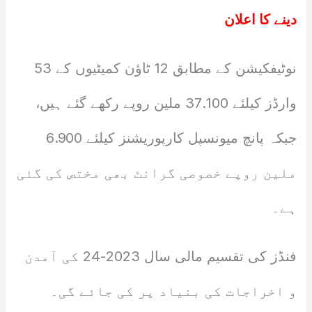
دینے کا اعلان
نوٹیفکیشن کے مطابق 12 ٹاؤن کمیٹیوں کے 53
وارڈز کیلئے 37.100 ملین روپے رکھے گئے ہیں،
جبکہ پانچ میونسپل کارپوریشنز کیلئے 6.900
ملین روپے خصوصی گرانٹ بھی مختص کی گئی
ہے۔
فنڈز کی تقسیم مالی سال 2023-24 کی آمدن
و اخراجات کی بنیاد پر کی جائے گی۔