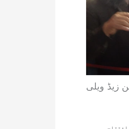
 زیڈ ویلی
 افتتاحی