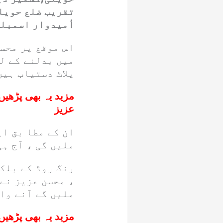
تقریب ضلع حویل
اُمیدوار اسمبلی
اس موقع پر محس
میں بدلنے کے لی
پلاٹ دستیاب ہیں
مزید یہ بھی پڑھیں
عزیز
ان کے مطا بق ای
ملیں گی ، آج ہ
رنگ روڈ کے بلکل
، محسن عزیز نے 
ملیں گے آنے وا
مزید یہ بھی پڑھیں