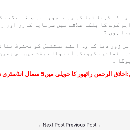
یز کا کہنا تھا کہ یہ منصوبہ نہ صرف لوگوں ک
ہم کرے گا بلکہ علاقے میں سرمایہ کاری اور ر
دا ہوں گے ۔
ر زور دیا کہ وہ اپنے مستقبل کو محفوظ بنانے
ہ اٹھائیں کیونکہ آنے والے وقت میں اس زمین
وگا ۔
:
→
Next Post
Previous Post
←