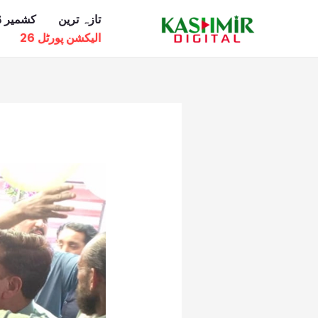
Ski
تازہ ترین
کشمیر ڈ
t
الیکشن پورٹل 26
conten