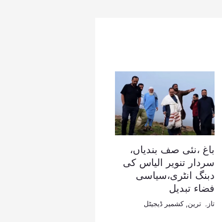
باغ ،نئی صف بندیاں،
سردار تنویر الیاس کی
دبنگ انٹری،سیاسی
فضاء تبدیل
تازہ ترین
,
کشمیر ڈیجیٹل