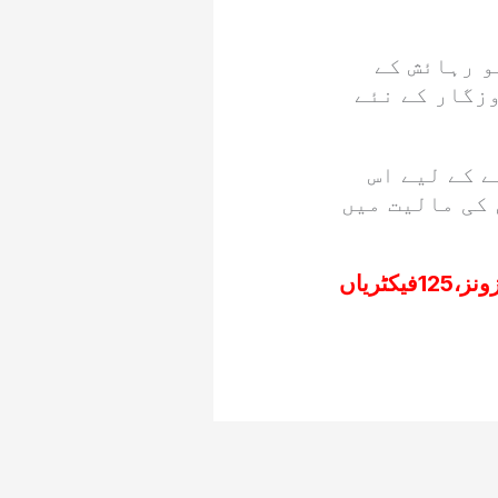
و رہائش کے
وزگار کے نئے
 کے لیے اس
 کی مالیت میں
اخلاق الرحمن راٹھور کا حویلی میں5 سمال انڈسٹری زونز،125فیکٹریاں