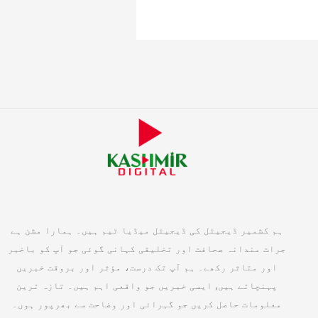
ہم کشمیر ڈیجیٹل کی ڈیجیٹل میڈیا ٹیم ہیں۔ ہمارا مشن ہے
جرات مندانہ صحافت اور تخلیقی کہانی گوئی جو آپ کو باخبر
اور متاثر رکھے۔ ہم آپ تک درست، مؤثر اور بروقت خبریں
پہنچاتے ہیں, ایسی خبریں جو واقعی اہم ہیں۔ تازہ ترین
معلومات حاصل کریں جو گہرائی اور وضاحت سے بھرپور ہوں۔