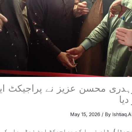
ہدری محسن عزیز نے پراجیکٹ این
دیا
May 15, 2026
/ By
Ishtiaq.
جیٹل)سٹار نووا کے پراجیکٹ این زیڈ ویلی کی