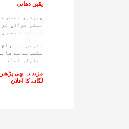
یقین دھانی
چوہدری محسن عز
بہتر مواقع فرا
امکانات بھی پی
انہوں نے عوام پ
منصوبے سے فائد
نمایاں اضافہ ہ
مزید یہ بھی پڑھیں
لگانے کا اعلان