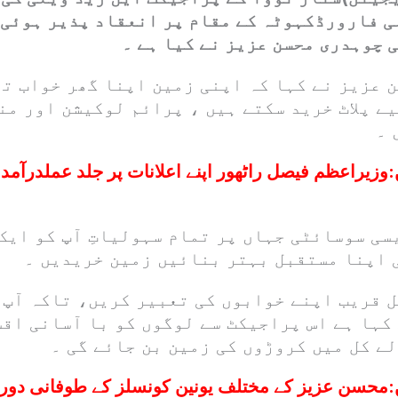
ی فارورڈکہوٹہ کے مقام پر انعقاد پذیر ہوئی 
 چوہدری محسن عزیز نے کیا ہے ۔
ن عزیز نے کہا کہ اپنی زمین اپنا گھر خواب ت
ے پلاٹ خرید سکتے ہیں ، پرائم لوکیشن اور من
 ۔
:
وزیراعظم فیصل راٹھور اپنے اعلانات پر جلد عملدرآم
سی سوسائٹی جہاں پر تمام سہولیاتِ آپ کو ایک
ی اپنا مستقبل بہتر بنائیں زمین خریدیں ۔
 قریب اپنے خوابوں کی تعبیر کریں، تاکہ آپ 
کہا ہے اس پراجیکٹ سے لوگوں کو با آسانی اقس
لے کل میں کروڑوں کی زمین بن جائے گی ۔
:
محسن عزیز کے مختلف یونین کونسلز کے طوفانی دور