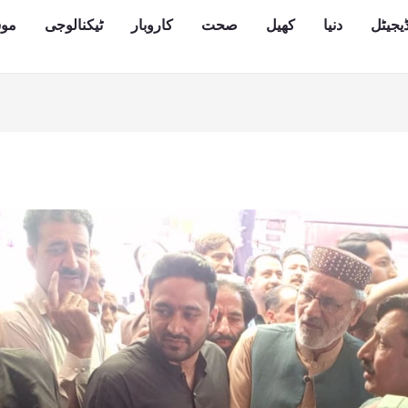
یجیٹل
دنیا
کھیل
صحت
کاروبار
ٹیکنالوجی
مو