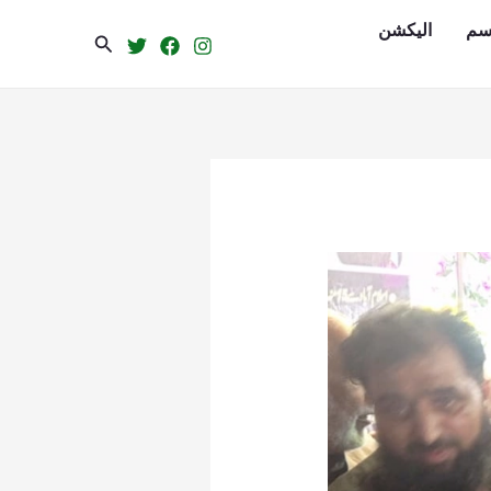
سم
الیکشن
Search