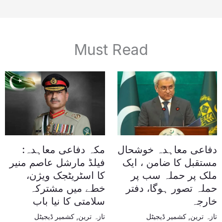
Must Read
دفاعی معاہدہ خوشحال
مکہ دفاعی معاہدہ:
مستقبل کا ضامن ، ایک
فیلڈ مارشل عاصم منیر
ملک پر حملہ سب پر
کا اسٹریٹجک ویژن،
حملہ تصور ہوگا، دفتر
خطے میں مشترکہ
خارجہ
سلامتی کا نیا باب
تازہ ترین
,
کشمیر ڈیجیٹل
تازہ ترین
,
کشمیر ڈیجیٹل