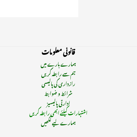
قانونی معلومات
ہمارے بارے میں
ہم سے رابطہ کریں
رازداری کی پالیسی
شرائط و ضوابط
ادارتی پالیسیز
اشتہارات کیلئے ابھی رابطہ کریں
ہمارے لیے لکھیں