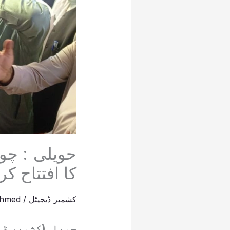
حویلی : چو
کا افتتاح کر 
کشمیر ڈیجیٹل
/
Ahmed
حویلی(کشمیر ڈی