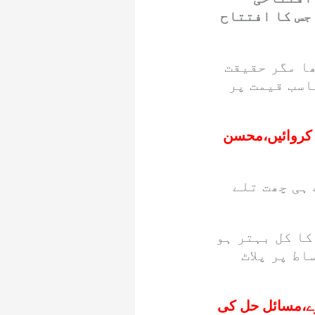
جس کا افتتاح
ھا مگر حقیقت
اسب قیمت پر
د کروائیں،محسن
 ہی چھت تلے
کا کل بہتر ہو
اط پر پلاٹ
ے،مسائل حل کی