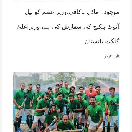
موجودہ ماڈل ناکافی،وزیراعظم کو بیل
آئوٹ پیکیج کی سفارش کی ہے، وزیراعلیٰ
گلگت بلتستان
تازہ ترین