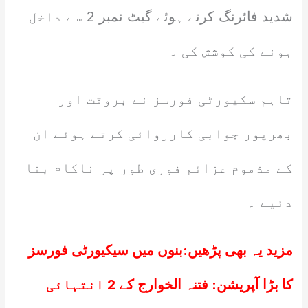
شدید فائرنگ کرتے ہوئے گیٹ نمبر 2 سے داخل
ہونے کی کوشش کی ۔
تاہم سکیورٹی فورسز نے بروقت اور
بھرپور جوابی کارروائی کرتے ہوئے ان
کے مذموم عزائم فوری طور پر ناکام بنا
دئیے ۔
مزید یہ بھی پڑھیں:
بنوں میں سیکیورٹی فورسز
کا بڑا آپریشن: فتنہ الخوارج کے 2 انتہائی