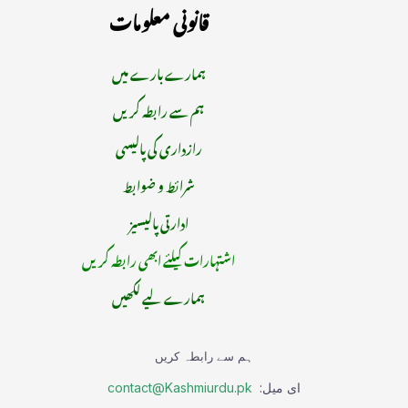
قانونی معلومات
ہمارے بارے میں
ہم سے رابطہ کریں
رازداری کی پالیسی
شرائط و ضوابط
ادارتی پالیسیز
اشتہارات کیلئے ابھی رابطہ کریں
ہمارے لیے لکھیں
ہم سے رابطہ کریں
ای میل:
contact@Kashmiurdu.pk