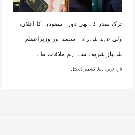
ترک صدر کے بھی دورہ سعودیہ کا اعلان،
ولی عہد شہزادہ محمد اور وزیراعظم
شہباز شریف سے اہم ملاقات طے
تازہ ترین
,
دنیا
,
کشمیر ڈیجیٹل