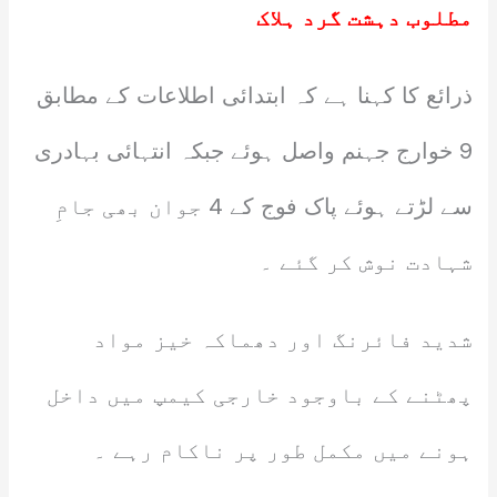
مطلوب دہشت گرد ہلاک
ذرائع کا کہنا ہے کہ ابتدائی اطلاعات کے مطابق
9 خوارج جہنم واصل ہوئے جبکہ انتہائی بہادری
سے لڑتے ہوئے پاک فوج کے 4 جوان بھی جامِ
شہادت نوش کر گئے ۔
شدید فائرنگ اور دھماکہ خیز مواد
پھٹنے کے باوجود خارجی کیمپ میں داخل
ہونے میں مکمل طور پر ناکام رہے ۔