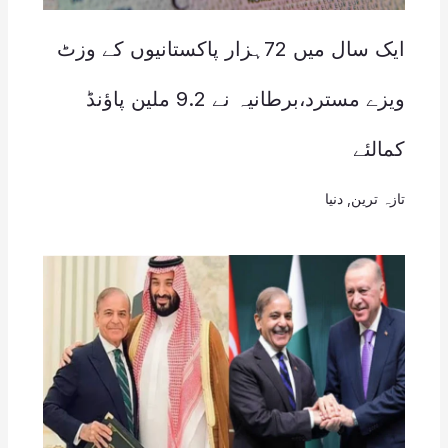
ایک سال میں 72ہزار پاکستانیوں کے وزٹ
ویزے مسترد،برطانیہ نے 9.2 ملین پاؤنڈ
کمالئے
تازہ ترین
,
دنیا