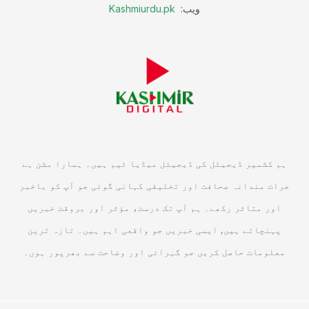
ویب:
Kashmiurdu.pk
ہم کشمیر ڈیجیٹل کی ڈیجیٹل میڈیا ٹیم ہیں۔ ہمارا مشن ہے
جرات مندانہ صحافت اور تخلیقی کہانی گوئی جو آپ کو باخبر
اور متاثر رکھے۔ ہم آپ تک درست، مؤثر اور بروقت خبریں
پہنچاتے ہیں, ایسی خبریں جو واقعی اہم ہیں۔ تازہ ترین
معلومات حاصل کریں جو گہرائی اور وضاحت سے بھرپور ہوں۔