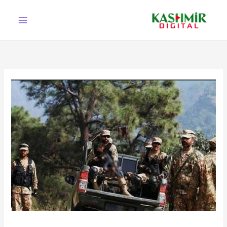
Ski
t
conten