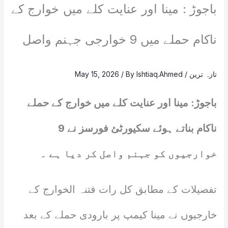
باجوڑ : مینا اور عنایت کلے میں خوارج کے
ناکام حملے میں 9 خوارجی جہنم واصل
تازہ ترین
/
Ishtiaq.Ahmed
/ By
May 15, 2026
باجوڑ: مینا اور عنایت کلے میں خوارج کے حملے
ناکام بناتے ہوئے سکیورٹئ فورسز نے 9
خوارجیوں کو جہنم واصل کر دیا ہے ۔
تفصیلات کے مطابق کل رات فتنہ الخوارج کے
خارجیوں نے مینا کیمپ پر بارودی حملے کے بعد