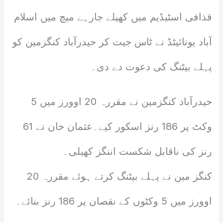
قذافی اسٹیڈیم میں کھیلے جارہے میچ میں اسلام
آباد یونائیٹڈ نے ٹاس جیت کر حیدرآباد کنگزمین کو
پہلے بیٹنگ کی دعوت دے دی۔
حیدرآباد کنگزمین نے مقررہ 20 اوورز میں 5
وکٹ پر 186 رنز اسکور کیے۔عثمان خان نے 61
رنز کی ناقابل شکست اننگز کھیلی۔
کنگز مین نے پہلے بیٹنگ کرتے ہوئے مقررہ 20
اوورز میں 5 وکٹوں کے نقصان پر 186 رنز بنائے۔