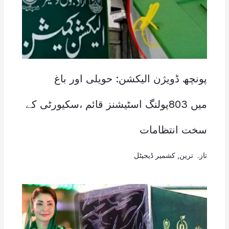
پونچھ ڈویژن الیکشن: حویلی اور باغ
میں 803پولنگ اسٹیشنز قائم ،سکیورٹی کے
سخت انتظامات
تازہ ترین
,
کشمیر ڈیجیٹل