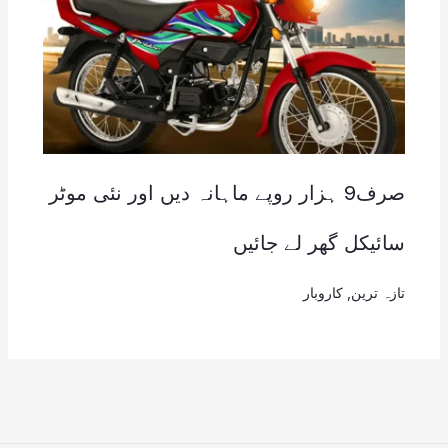
صرف9 ہزار روپے ماہانہ دیں اور نئی موٹر
سائیکل گھر لے جائیں
تازہ ترین
,
کاروبار