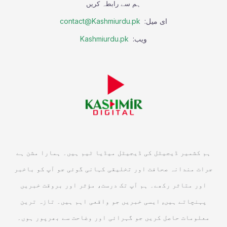
ہم سے رابطہ کریں
ای میل:
contact@Kashmiurdu.pk
ویب:
Kashmiurdu.pk
ہم کشمیر ڈیجیٹل کی ڈیجیٹل میڈیا ٹیم ہیں۔ ہمارا مشن ہے
جرات مندانہ صحافت اور تخلیقی کہانی گوئی جو آپ کو باخبر
اور متاثر رکھے۔ ہم آپ تک درست، مؤثر اور بروقت خبریں
پہنچاتے ہیں, ایسی خبریں جو واقعی اہم ہیں۔ تازہ ترین
معلومات حاصل کریں جو گہرائی اور وضاحت سے بھرپور ہوں۔