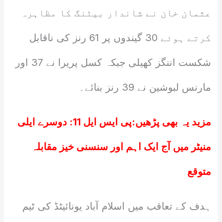
عثمان خان نے شاندار بیٹنگ کا مظاہرہ
کرتے ہوئے 30 گیندوں پر 61 رنز کی ناقابل
شکست اننگز کھیلی جبکہ کسل پریرا نے 37 اور
مارنس لبوشین نے 39 رنز بنائے۔
مزید یہ بھی پڑھیں:
پی ایس ایل 11: دوسرے ایلی
منیٹر میں آج ایک اہم اور سنسنی خیز مقابلہ
متوقع
ہدف کے تعاقب میں اسلام آباد یونائیٹڈ کی ٹیم