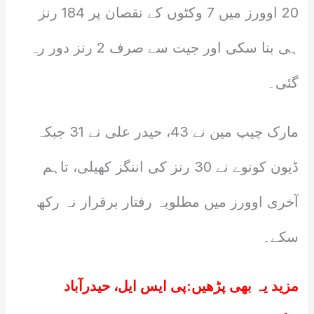
20 اوورز میں 7 وکٹوں کے نقصان پر 184 رنز
ہی بنا سکی اور جیت سے صرف 2 رنز دور رہ
گئی۔
مارک چیپ مین نے 43، حیدر علی نے 31 جبکہ
ڈیون کونوے نے 30 رنز کی اننگز کھیلی، تاہم
آخری اوورز میں مطلوبہ رفتار برقرار نہ رکھ
سکے۔
مزید یہ بھی پڑھیں:
پی ایس ایل، حیدرآباد