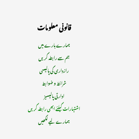
قانونی معلومات
ہمارے بارے میں
ہم سے رابطہ کریں
رازداری کی پالیسی
شرائط و ضوابط
ادارتی پالیسیز
اشتہارات کیلئے ابھی رابطہ کریں
ہمارے لیے لکھیں