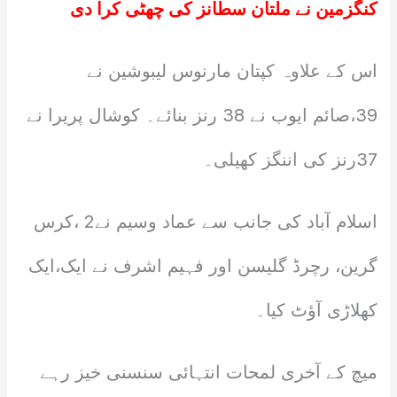
کنگزمین نے ملتان سطانز کی چھٹی کرا دی
اس کے علاوہ کپتان مارنوس لیبوشین نے
39،صائم ایوب نے 38 رنز بنائے۔ کوشال پریرا نے
37رنز کی اننگز کھیلی۔
اسلام آباد کی جانب سے عماد وسیم نے2 ،کرس
گرین، رچرڈ گلیسن اور فہیم اشرف نے ایک،ایک
کھلاڑی آؤٹ کیا۔
میچ کے آخری لمحات انتہائی سنسنی خیز رہے