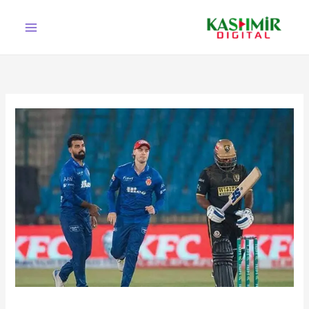
Ski
t
conten