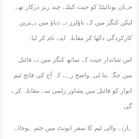
جہاں یونائیٹڈ کو جیت کیلئے چند رنز درکار تھے
لیکن کنگز مین کے باؤلرز نے دباؤ میں بہترین
کارکردگی دکھا کر مقابلہ اپنے نام کر لیا۔
اس شاندار جیت کے ساتھ کنگز مین نے فائنل
میں جگہ بنا لی۔واضح رہے کہ آج کی فاتح ٹیم
اتوار کو فائنل میں پشاور زلمی سے مقابلہ کرے
گی
ہارنے والی ٹیم کا سفر ایونٹ میں ختم ہوجائے