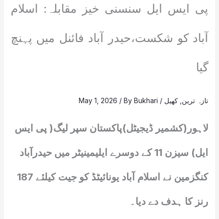
پی ایس ایل سنسنی خیز مقابلہ: اسلام
آباد کو شکست،حیدر آباد فائنل میں پہنچ
گیا
تازہ ترین
,
کھیل
/
Bukhari
/ By
May 1, 2026
لاہور(کشمیر ڈیجیٹل)پاکستان سپر لیگ( پی ایس
ایل) سیزن 11 کے دوسرے ایلیمینیٹر میں حیدرآباد
کنگزمین نے اسلام آباد یونائیٹڈ کو جیت کیلئے 187
رنز کا ہدف دے دیا۔