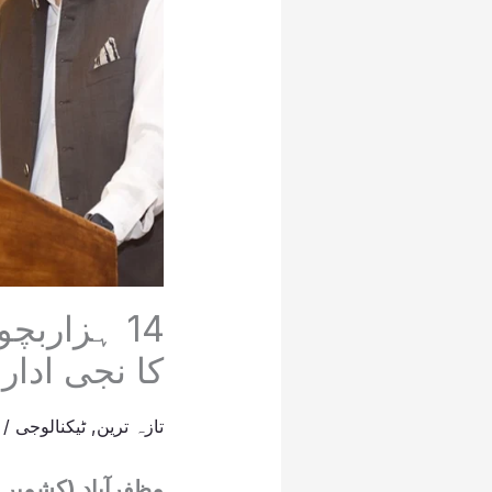
14 ہزارب
کا نجی ادار
تازہ ترین
,
ٹیکنالوجی
/
مظفرآباد (کشمیر 