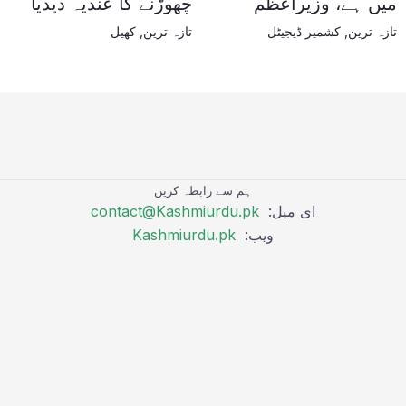
میں ہے، وزیراعظم
چھوڑنے کا عندیہ دیدیا
تازہ ترین
,
کشمیر ڈیجیٹل
تازہ ترین
,
کھیل
ہم سے رابطہ کریں
ای میل:
contact@Kashmiurdu.pk
ویب:
Kashmiurdu.pk