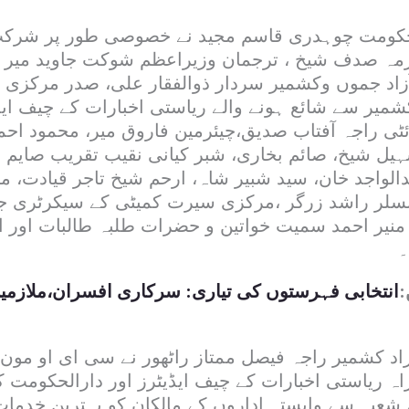
حکومت چوہدری قاسم مجید نے خصوصی طور پر شرک
مہ صدف شیخ ، ترجمان وزیراعظم شوکت جاوید میر ،
زاد جموں وکشمیر سردار ذوالفقار علی، صدر مرکزی 
شمیر سے شائع ہونے والے ریاستی اخبارات کے چیف ایڈی
 راجہ آفتاب صدیق،چیئرمین فاروق میر، محمود اح
سہیل شیخ، صائم بخاری، شبر کیانی نقیب تقریب صایم
الواجد خان، سید شبیر شاہ، ارحم شیخ تاجر قیادت، م
نسلر راشد زرگر ،مرکزی سیرت کمیٹی کے سیکرٹری ج
منیر احمد سمیت خواتین و حضرات طلبہ طالبات اور ان
۔
:
انتخابی فہرستوں کی تیاری: سرکاری افسران،ملازمین
زاد کشمیر راجہ فیصل ممتاز راٹھور نے سی ای او مون
ہ ریاستی اخبارات کے چیف ایڈیٹرز اور دارالحکومت کے
 شعبہ سے وابستہ اداروں کے مالکان کو بہترین خدم