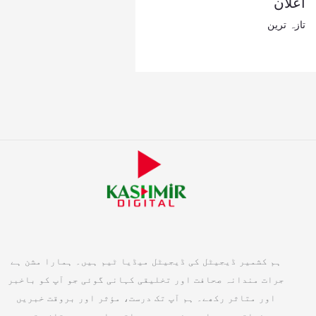
اعلان
تازہ ترین
ہم کشمیر ڈیجیٹل کی ڈیجیٹل میڈیا ٹیم ہیں۔ ہمارا مشن ہے
جرات مندانہ صحافت اور تخلیقی کہانی گوئی جو آپ کو باخبر
اور متاثر رکھے۔ ہم آپ تک درست، مؤثر اور بروقت خبریں