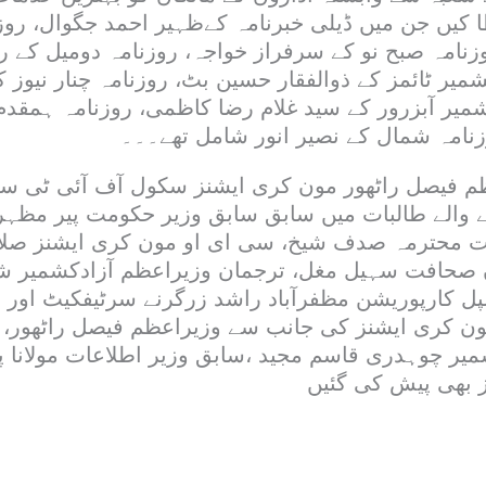
 کیں جن میں ڈیلی خبرنامہ کےظہیر احمد جگوال، رو
روزنامہ صبح نو کے سرفراز خواجہ، روزنامہ دومیل کے 
یر ٹائمز کے ذوالفقار حسین بٹ، روزنامہ چنار نیوز 
شمیر آبزرور کے سید غلام رضا کاظمی، روزنامہ ہمقدم
زنامہ شمال کے نصیر انور شامل تھے۔۔۔
عظم فیصل راٹھور مون کری ایشنز سکول آف آئی ٹی س
والے طالبات میں سابق سابق وزیر حکومت پیر مظہر
ت محترمہ صدف شیخ، سی ای او مون کری ایشنز صلاح
 صحافت سہیل مغل، ترجمان وزیراعظم آزادکشمیر ش
پل کارپوریشن مظفرآباد راشد زرگرنے سرٹیفکیٹ اور
ن کری ایشنز کی جانب سے وزیراعظم فیصل راٹھور، و
 کشمیر چوہدری قاسم مجید ،سابق وزیر اطلاعات مولانا 
بھی پیش کی گئیں