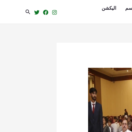
سم
الیکشن
Search