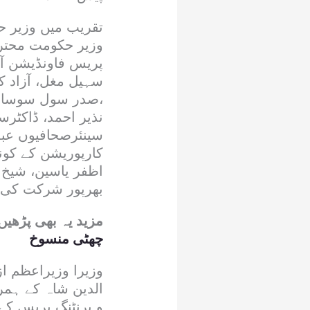
تقریب میں وزیر 
وزیر حکومت محتر
پریس فاونڈیشن آ
سہیل مغل، آزاد ک
،صدر سول سوسائٹی
نذیر احمد، ڈاکٹر
سینئرصحافیوں عبد
کارپوریشن کے کو
اظفر یاسین، شیخ 
بھرپور شرکت کی
مزید یہ بھی پڑھیں
چھٹی منسوخ
وزیرا وزیراعظم ا
الدین شاہ کے ہمرا
و پرنٹنگ پریس کے