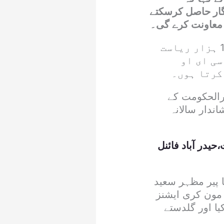
زگار حاصل کرسکتے
 معاونت کرے گی۔
مون کری ایشنز سکول آف انفارمیشن ٹیکنالوجی نے 2007 سے اب تک 14 ہزار ریاست
سی ای او
کرتا ہوں۔
ارالحکومت کے
ندار سالانہ
یدر آباد فائنل
 پیر مظہر سعید
مون کری ایشنز
یا اور گلدستے