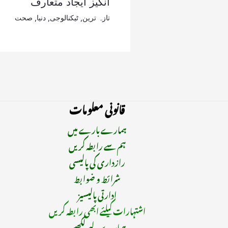
انگیز ایجاد متعارف
تازہ ترین
,
ٹیکنالوجی
,
دنیا
,
صحت
قانونی معلومات
ہمارے بارے میں
ہم سے رابطہ کریں
رازداری کی پالیسی
شرائط و ضوابط
ادارتی پالیسیز
اشتہارات کیلئے ابھی رابطہ کریں
ہمارے لیے لکھیں