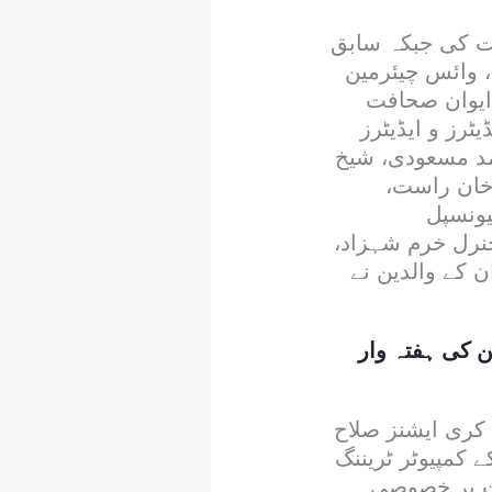
ت کی جبکہ سابق
 وائس چیئرمین
ایوان صحافت
ٹرز و ایڈیٹرز
مد مسعودی، شیخ
 خان راست،
یونسپل
نرل خرم شہزاد،
 کے والدین نے
 کی ہفتہ وار
 کری ایشنز صلاح
 کمپیوٹر ٹریننگ
ات پر خصوصی