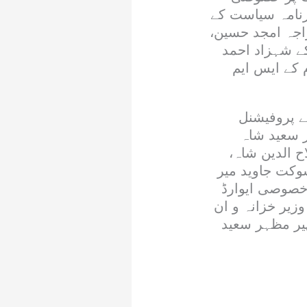
زنامہ سیاست کے
راجہ امجد حسین،
کے شہزاد احمد
 کے ایس ایم
ے پروفیشنل
 سعید شاہ
 الدین شاہ،
وکت جاوید میر
 خصوصی ایوارڈ
زیر خزانہ و ان
پیر مظہر سعید