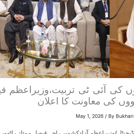
چوں کی آئی ٹی تربیت،وزیراعظم ف
ووں کی معاونت کا اعلان
May 1, 2026
/ By
Bukhari
ڈیجیٹل)وزیراعظم آزادکشمیر راجہ فیصل ممتاز راٹھور ن