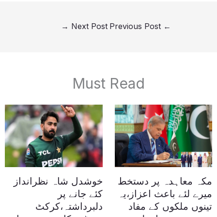
→
Next Post
Previous Post
←
Must Read
مکہ معاہدہ پر دستخط
خوشدل شاہ نظرانداز
میرے لئے باعث اعزاز،یہ
کئے جانے پر
تینوں ملکوں کے مفاد
دلبرداشتہ،کرکٹ