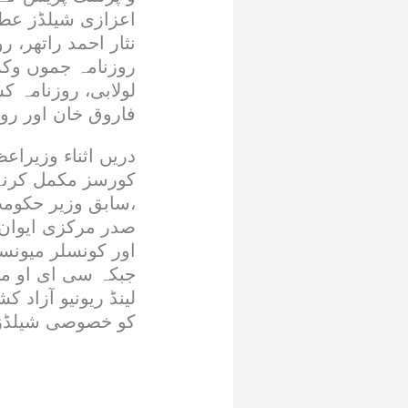
اعزازی شیلڈز عطا
نثار احمد راتھر، 
روزنامہ جموں وکشم
لولابی، روزنامہ ک
فاروق خان اور رو
دریں اثناء وزیرا
کورسز مکمل کرنے 
،سابق وزیر حکوم
صدر مرکزی ایوان
اور کونسلر میونس
جبکہ سی ای او مو
لینڈ ریونیو آزاد
کو خصوصی شیلڈز 