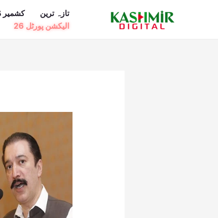
Ski
تازہ ترین
کشمیر ڈ
t
الیکشن پورٹل 26
conten