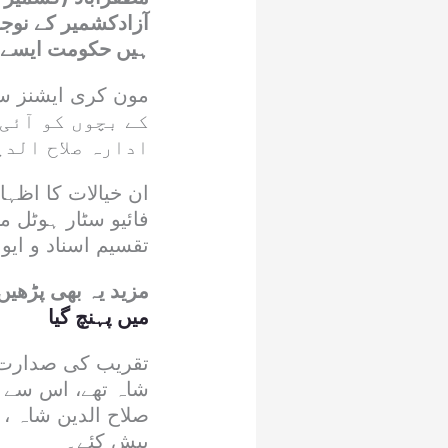
آزادکشمیر کے نوج
ہیں حکومت ایسے ن
کے بچوں کو آئی
ادارہ صلاح الدی
ان خیالات کا اظہا
فائیو سٹار ہوٹل م
تقسیم اسناد و ای
مزید یہ بھی پڑھیں
میں پہنچ گیا
تقریب کی صدارت س
شاہ تھے، اس سے 
صلاح الدین شاہ ، ا
پیش کئے۔