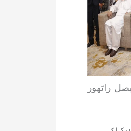
یصل راٹھور
ے کہا کہ