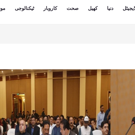
یجیٹل
دنیا
کھیل
صحت
کاروبار
ٹیکنالوجی
مو