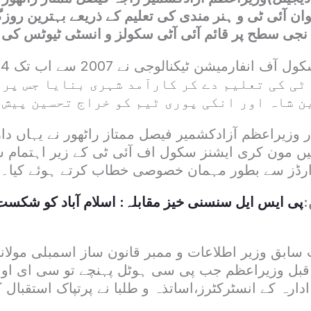
وان آئی ٹی و ہنر مندی کی تعلیم کے ذریعے بہترین رو
جی سطح پر قائم آئی آٹی سکولز و انسٹی ٹیوٹس کی
 ٹی کی تعلیم دے کر کارآمد شہری بنایا جس پر 
ن شاہ اور انکی پوری ٹیم کو خراج تحسین پیش 
ر وزیراعظم آزادکشمیر فیصل ممتاز راٹھور نے یہاں د
یں مون کری ایشنز سکول اف آئی ٹی کے زیر اہتمام شا
وارڈز سے بطور مہمان خصوصی خطاب کرتے ہوئے کیا۔
:
پی ایس ایل سنسنی خیز مقابلہ: اسلام آباد کو شکست،ح
ابق وزیر اطلاعات و ممبر قانون ساز اسمبلی مولانا
قبل وزیراعظم جب پی سی ہوٹل پہنچے تو سی ای او 
دارہ کے انسٹرکٹرز،اساتذہ و طلبا نے پرتپاک استقبال ک