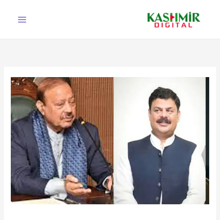
Ski
t
conten