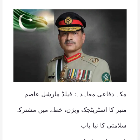
مکہ دفاعی معاہدہ: فیلڈ مارشل عاصم
منیر کا اسٹریٹجک ویژن، خطے میں مشترکہ
سلامتی کا نیا باب