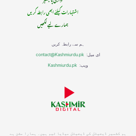
اشتہارات کیلئے ابھی رابطہ کریں
ہمارے لیے لکھیں
ہم سے رابطہ کریں
ای میل:
contact@Kashmiurdu.pk
ویب:
Kashmiurdu.pk
ہم کشمیر ڈیجیٹل کی ڈیجیٹل میڈیا ٹیم ہیں۔ ہمارا مشن ہے