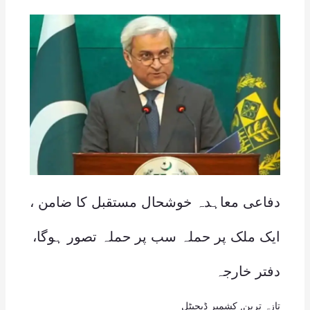
دفاعی معاہدہ خوشحال مستقبل کا ضامن ،
ایک ملک پر حملہ سب پر حملہ تصور ہوگا،
دفتر خارجہ
تازہ ترین
,
کشمیر ڈیجیٹل