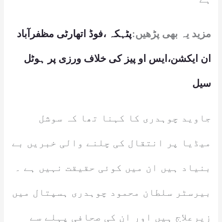
مزید یہ بھی پڑھیں:
پٹہکہ ،فوڈ اتھارٹی مظفرآباد
ان ایکشن،ایس او پیز کی خلاف ورزی پر ہوٹل
سیل
جاوید چوہدری کا کہنا تھا کہ سوشل
میڈیا پر انتقال کی چلنے والی خبریں بے
بنیاد ہیں ان میں کوئی حقیقت نہیں ہے ۔
بیرسٹر سلطان محمود چوہدری ہسپتال میں
زیرعلاج ہیں اور ان کی صحافی پہلے سے