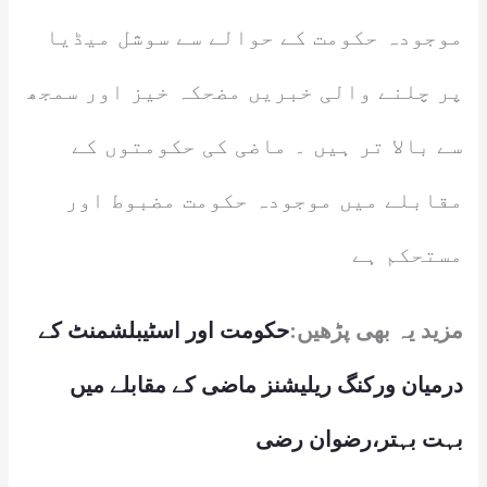
موجودہ حکومت کے حوالے سے سوشل میڈیا
پر چلنے والی خبریں مضحکہ خیز اور سمجھ
سے بالا تر ہیں ۔ ماضی کی حکومتوں کے
مقابلے میں موجودہ حکومت مضبوط اور
مستحکم ہے
مزید یہ بھی پڑھیں:
حکومت اور اسٹیبلشمنٹ کے
درمیان ورکنگ ریلیشنز ماضی کے مقابلے میں
بہت بہتر،رضوان رضی