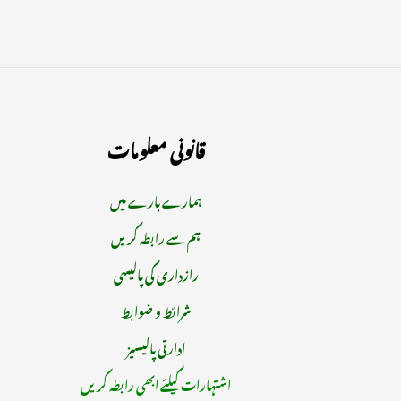
قانونی معلومات
ہمارے بارے میں
ہم سے رابطہ کریں
رازداری کی پالیسی
شرائط و ضوابط
ادارتی پالیسیز
اشتہارات کیلئے ابھی رابطہ کریں