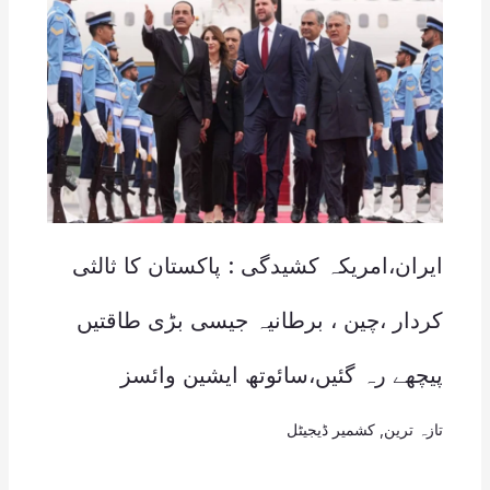
ایران،امریکہ کشیدگی : پاکستان کا ثالثی
کردار ،چین ، برطانیہ جیسی بڑی طاقتیں
پیچھے رہ گئیں،سائوتھ ایشین وائسز
تازہ ترین
,
کشمیر ڈیجیٹل