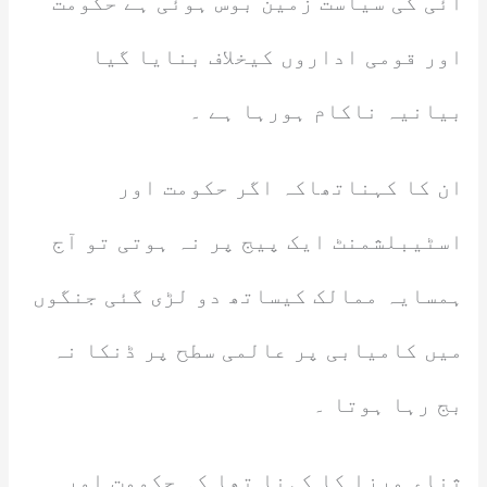
آئی کی سیاست زمین بوس ہوئی ہے حکومت
اور قومی اداروں کیخلاف بنایا گیا
بیانیہ ناکام ہورہا ہے ۔
ان کا کہناتھاکہ اگر حکومت اور
اسٹیبلشمنٹ ایک پیج پر نہ ہوتی تو آج
ہمسایہ ممالک کیساتھ دو لڑی گئی جنگوں
میں کامیابی پر عالمی سطح پر ڈنکا نہ
بج رہا ہوتا ۔
ثناء مرزا کا کہنا تھا کہ حکومت اور