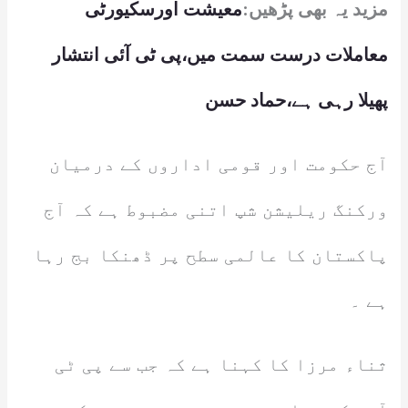
مزید یہ بھی پڑھیں:
معیشت اورسکیورٹی
معاملات درست سمت میں،پی ٹی آئی انتشار
پھیلا رہی ہے،حماد حسن
آج حکومت اور قومی اداروں کے درمیان
ورکنگ ریلیشن شپ اتنی مضبوط ہے کہ آج
پاکستان کا عالمی سطح پر ڈھنکا بج رہا
ہے ۔
ثناء مرزا کا کہنا ہے کہ جب سے پی ٹی