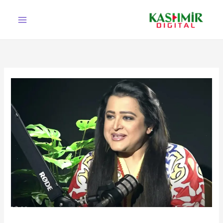
Ski
t
conten