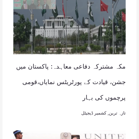
مکہ مشترکہ دفاعی معاہدہ: پاکستان میں
جشن، قیادت کے پورٹریٹس نمایاں،قومی
پرچموں کی بہار
تازہ ترین
,
کشمیر ڈیجیٹل