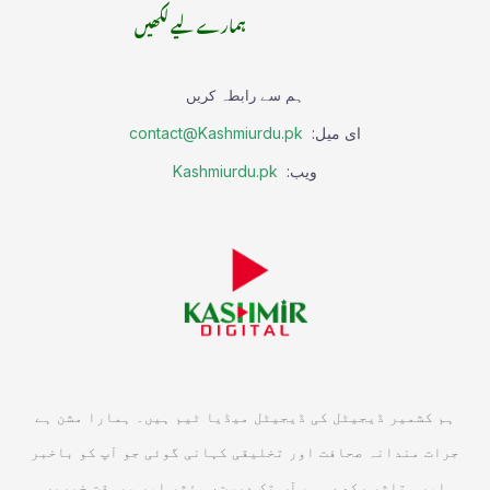
ہمارے لیے لکھیں
ہم سے رابطہ کریں
ای میل:
contact@Kashmiurdu.pk
ویب:
Kashmiurdu.pk
ہم کشمیر ڈیجیٹل کی ڈیجیٹل میڈیا ٹیم ہیں۔ ہمارا مشن ہے
جرات مندانہ صحافت اور تخلیقی کہانی گوئی جو آپ کو باخبر
اور متاثر رکھے۔ ہم آپ تک درست، مؤثر اور بروقت خبریں