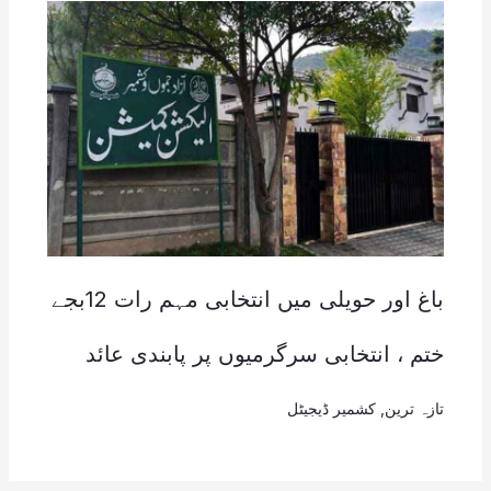
باغ اور حویلی میں انتخابی مہم رات 12بجے
ختم ، انتخابی سرگرمیوں پر پابندی عائد
تازہ ترین
,
کشمیر ڈیجیٹل