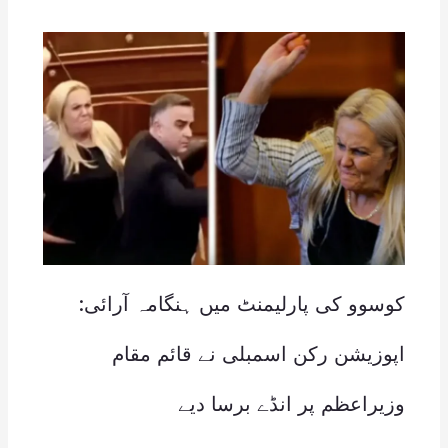
کوسوو کی پارلیمنٹ میں ہنگامہ آرائی:
اپوزیشن رکن اسمبلی نے قائم مقام
وزیراعظم پر انڈے برسا دیے