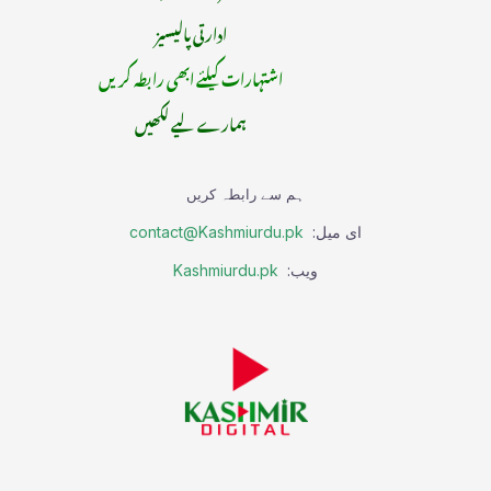
ادارتی پالیسیز
اشتہارات کیلئے ابھی رابطہ کریں
ہمارے لیے لکھیں
ہم سے رابطہ کریں
ای میل:
contact@Kashmiurdu.pk
ویب:
Kashmiurdu.pk