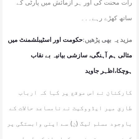
رات محنت کی اور ہر آزمائش میں پارٹی کے
ساتھ کھڑے رہے۔۔۔
مزید یہ بھی پڑھیں:
حکومت اور اسٹیبلشمنٹ میں
مثالی ہم آہنگی، سازشی بیانیہ بے نقاب
ہوچکا،اظہر جاوید
کارکنان نے اس موقع پر کہا کہ ارباب
طارق میر ایڈووکیٹ نے نامساعد حالات کے
باوجود مسلم لیگ (ن) سے اپنی وابستگی پر