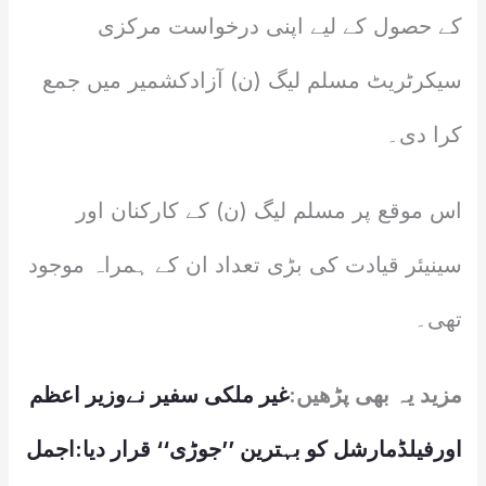
کے حصول کے لیے اپنی درخواست مرکزی
سیکرٹریٹ مسلم لیگ (ن) آزادکشمیر میں جمع
کرا دی۔
اس موقع پر مسلم لیگ (ن) کے کارکنان اور
سینیئر قیادت کی بڑی تعداد ان کے ہمراہ موجود
تھی۔
مزید یہ بھی پڑھیں:
غیر ملکی سفیر نےوزیر اعظم
اورفیلڈمارشل کو بہترین ’’جوڑی‘‘ قرار دیا:اجمل