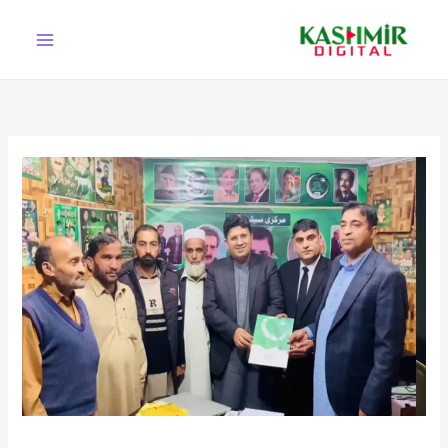
Ski
t
conten