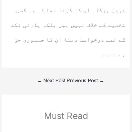
قبول ہوگا۔ ان کا کہنا تھا کہ وہ کسی
شخصیت کے خلاف نہیں ہیں بلکہ پارٹی ٹکٹ
کے لیے درخواست دینا ان کا جمہوری حق
ہے۔۔۔۔۔
→
Next Post
Previous Post
←
Must Read