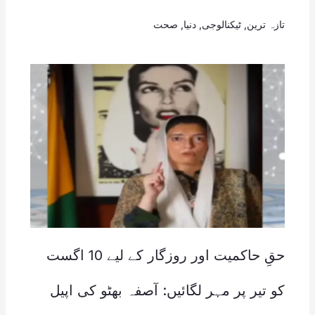
تازہ ترین
,
ٹیکنالوجی
,
دنیا
,
صحت
حقِ حاکمیت اور روزگار کے لیے 10 اگست
کو تیر پر مہر لگائیں: آصفہ بھٹو کی اپیل