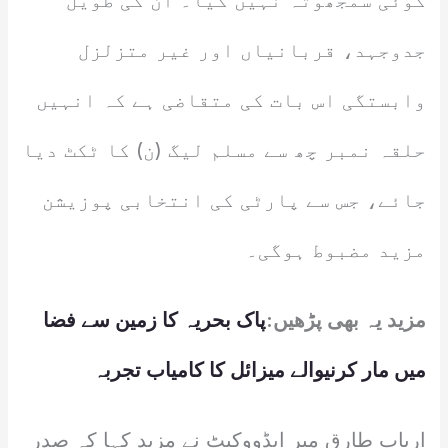
کوئی سمجھوتہ نہیں کیا۔ ان کی طویل
جدوجہد، قربانیاں اور غیر متزلزل
وابستگی اس بات کی متقاضی ہے کہ انہیں
حلقہ نمبر چھ سے مسلم لیگ (ن) کا ٹکٹ دیا
جائے، جس سے پارٹی کی انتخابی پوزیشن
مزید مضبوط ہوگی۔
مزید یہ بھی پڑھیں:
پاک بحریہ کا زمین سے فضا
میں مار کرنیوالے میزائل کا کامیاب تجربہ
ارباب طارق میر ایڈووکیٹ نے مزید کہا کہ صدر