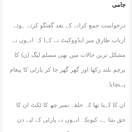
جامی
درخواست جمع کرانے کے بعد گفتگو کرتے ہوئے
ارباب طارق میر ایڈووکیٹ نے کہا کہ انہوں نے
مشکل ترین حالات میں بھی مسلم لیگ (ن) کا
پرچم بلند رکھا اور گھر گھر جا کر پارٹی کا پیغام
پہنچایا۔
ان کا کہنا تھا کہ حلقہ نمبر چھ کا ٹکٹ ان کا
حق بنتا ہے کیونکہ انہوں نے پارٹی کے لیے دن