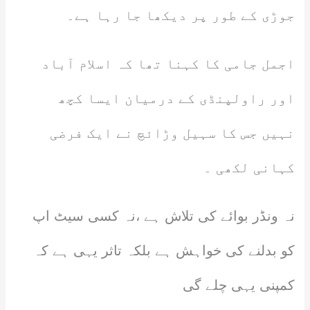
جوڑی کے طور پر دیکھا جا رہا ہے۔
اجمل جامی کا کہنا تھا کہ اسلام آباد
اور راولپنڈی کے درمیان ایسا کچھ
نہیں جس کا سہیل وڑائچ نے ایک فرضی
کہانی لکھی ۔
نہ ونڈر بوائے کی تلاش ہے ،نہ کسی سیٹ اپ
کو بدلنے کی خواہش ہے بلکہ تاثر یہی ہے کہ
کمپنی یہی چلے گی