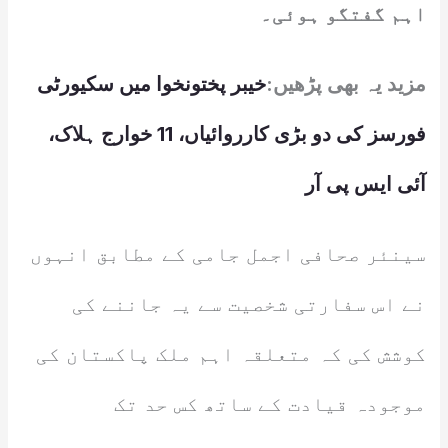
اہم گفتگو ہوئی۔
مزید یہ بھی پڑھیں:
خیبر پختونخوا میں سکیورٹی
فورسز کی دو بڑی کارروائیاں، 11 خوارج ہلاک،
آئی ایس پی آر
سینئر صحافی اجمل جامی کے مطابق انہوں
نے اس سفارتی شخصیت سے یہ جاننے کی
کوشش کی کہ متعلقہ اہم ملک پاکستان کی
موجودہ قیادت کے ساتھ کس حد تک