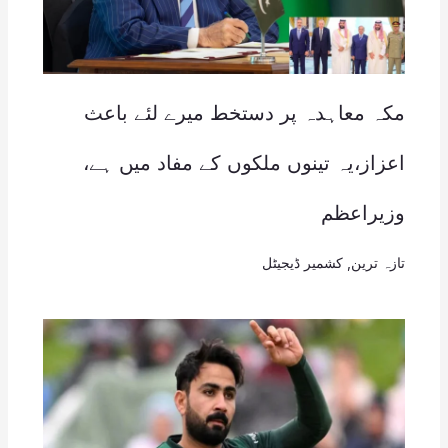
مکہ معاہدہ پر دستخط میرے لئے باعث
اعزاز،یہ تینوں ملکوں کے مفاد میں ہے،
وزیراعظم
تازہ ترین
,
کشمیر ڈیجیٹل