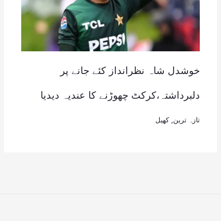
خوشدل شاہ نظرانداز کئے جانے پر
دلبرداشتہ،کرکٹ چھوڑنے کا عندیہ دیدیا
تازہ ترین
,
کھیل