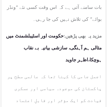
بات سامنے آتی ہے کہ اس وقت کسی نئے “ونڈر
بوائے” کی تلاش نہیں کی جا رہی۔
مزید یہ بھی پڑھیں:
حکومت اور اسٹیبلشمنٹ میں
مثالی ہم آہنگی، سازشی بیانیہ بے نقاب
ہوچکا،اظہر جاوید
اجمل جامی کا کہنا تھا کہ عالمی سطح پر
پاکستان کی موجودہ سیاسی اور عسکری
قیادت کو ایک مؤثر اور قابلِ اعتماد