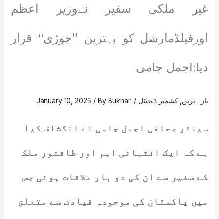
غیر ملکی سفیر نےوزیر اعظم
اورفیلڈمارشل کو بہترین ’’جوڑی‘‘ قرار
دیا:اجمل جامی
تازہ ترین
,
کشمیر ڈیجیٹل
/
Bukhari
/ By
January 10, 2026
سینئر صحافی اجمل جامی نے انکشاف کیا
ہے کہ ایک انتہائی اہم اور طاقتور ملک
کے سفیر سے ان کی دو بار ملاقات ہوئی جس
میں پاکستان کی موجودہ قیادت سے متعلق