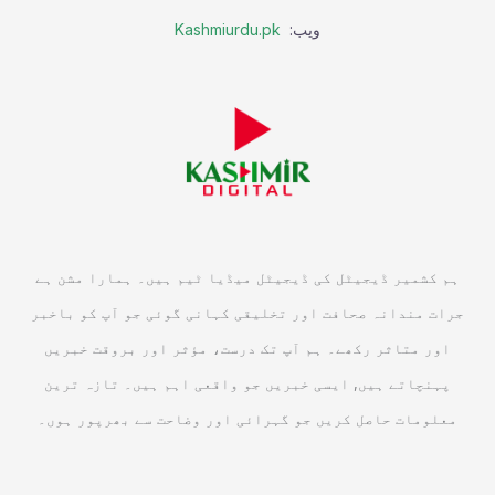
ویب:
Kashmiurdu.pk
ہم کشمیر ڈیجیٹل کی ڈیجیٹل میڈیا ٹیم ہیں۔ ہمارا مشن ہے
جرات مندانہ صحافت اور تخلیقی کہانی گوئی جو آپ کو باخبر
اور متاثر رکھے۔ ہم آپ تک درست، مؤثر اور بروقت خبریں
پہنچاتے ہیں, ایسی خبریں جو واقعی اہم ہیں۔ تازہ ترین
معلومات حاصل کریں جو گہرائی اور وضاحت سے بھرپور ہوں۔