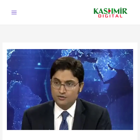
Ski
t
conten