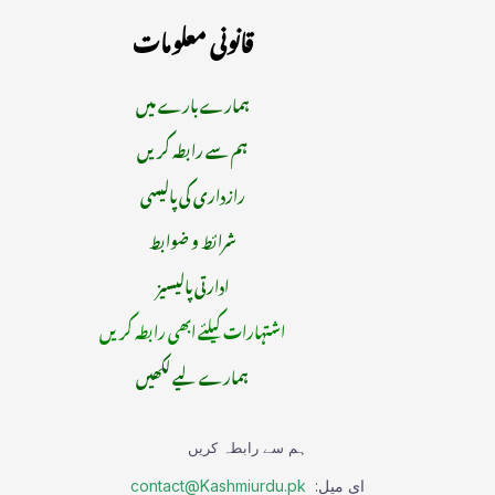
قانونی معلومات
ہمارے بارے میں
ہم سے رابطہ کریں
رازداری کی پالیسی
شرائط و ضوابط
ادارتی پالیسیز
اشتہارات کیلئے ابھی رابطہ کریں
ہمارے لیے لکھیں
ہم سے رابطہ کریں
ای میل:
contact@Kashmiurdu.pk