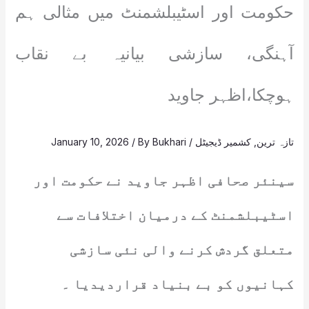
حکومت اور اسٹیبلشمنٹ میں مثالی ہم
آہنگی، سازشی بیانیہ بے نقاب
ہوچکا،اظہر جاوید
تازہ ترین
,
کشمیر ڈیجیٹل
/
Bukhari
/ By
January 10, 2026
سینئر صحافی اظہر جاوید نے حکومت اور
اسٹیبلشمنٹ کے درمیان اختلافات سے
متعلق گردش کرنے والی نئی سازشی
کہانیوں کو بے بنیاد قراردیدیا ۔