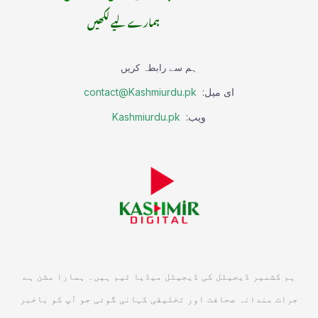
ہمارے لیے لکھیں
ہم سے رابطہ کریں
ای میل:
contact@Kashmiurdu.pk
ویب:
Kashmiurdu.pk
ہم کشمیر ڈیجیٹل کی ڈیجیٹل میڈیا ٹیم ہیں۔ ہمارا مشن ہے
جرات مندانہ صحافت اور تخلیقی کہانی گوئی جو آپ کو باخبر