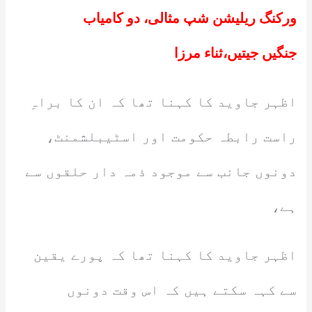
ورکنگ ریلیشن شپ مثالی، دو کامیاب
جنگیں جیتیں،ثناء مرزا
اظہر جاوید کا کہنا تھا کہ ان کا براہِ
راست رابطہ حکومت اور اسٹیبلشمنٹ،
دونوں جانب سے موجود ذمہ دار حلقوں سے
ہے،
اظہر جاوید کا کہنا تھا کہ پورے یقین
سے کہہ سکتے ہیں کہ اس وقت دونوں