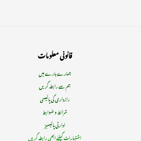
قانونی معلومات
ہمارے بارے میں
ہم سے رابطہ کریں
رازداری کی پالیسی
شرائط و ضوابط
ادارتی پالیسیز
اشتہارات کیلئے ابھی رابطہ کریں