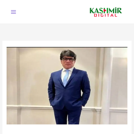
Ski
t
conten