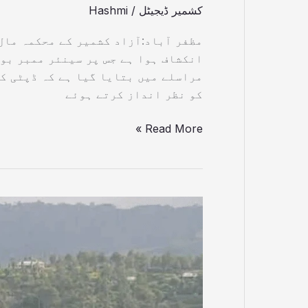
کشمیر ڈیجیٹل
/
Hashmi
مظفر آباد:آزاد کشمیر کے محکمہ مال
انکشاف ہوا ہے جس پر سینئر ممبر بور
مراسلے میں بتایا گیا ہے کہ ڈپٹی کم
کو نظر انداز کرتے ہوئے
Read More »
جنجال
ہل
سے
مظفرآباد
تک،دارالحکومت
کیوں