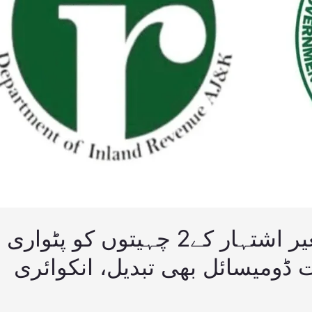
ڈی سی مظفرآباد نے بغیر اشتہار کے2 چہیتوں کو پٹواری
ت ڈومیسائل بھی تبدیل، انکوائری