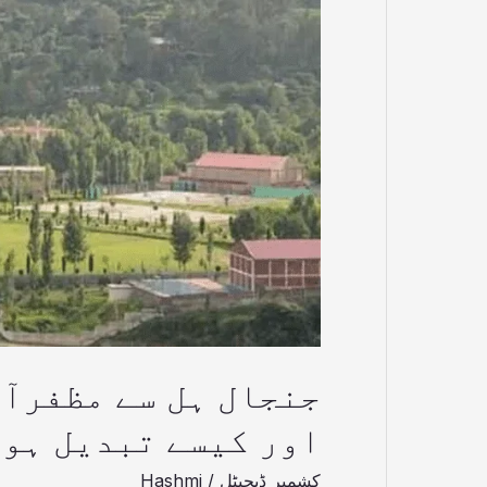
اور
کیسے
تبدیل
ہوا؟
جنجال ہل سے مظفرآ
اور کیسے تبدیل ہو
کشمیر ڈیجیٹل
/
Hashmi