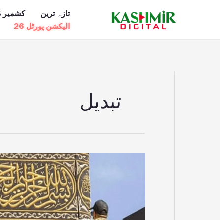
Ski
تازہ ترین
کشمیر ڈ
t
الیکشن پورٹل 26
conten
تبدیل
سعودی
عرب
میں
محرم
الحرام