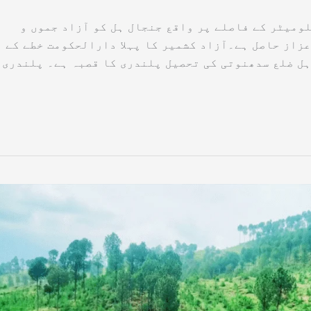
ل ہل (کشمیر ڈیجیٹل) پلندری سے 20 کلومیٹر کے فاصلے پر واقع جنجال ہل کو آزاد جموں و
عزاز حاصل ہے۔آزاد کشمیر کا پہلا دارالحکومت خطے کے
ہل ضلع سدھنوتی کی تحصیل پلندری کا قصبہ ہے۔ پلندری