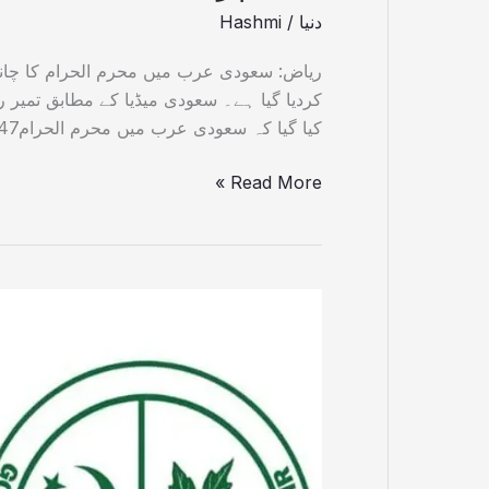
دنیا
/
Hashmi
ریاض: سعودی عرب میں محرم الحرام کا چاند ن
کردیا گیا ہے۔ سعودی میڈیا کے مطابق تمیر 
کیا گیا کہ سعودی عرب میں محرم الحرام1447 ہجری کا چاند نظر آگیا […]
Read More »
ڈی
سی
مظفرآباد
نے
بغیر
اشتہار
کے2