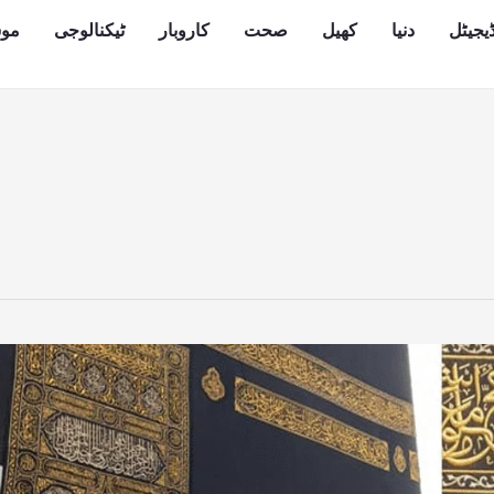
یجیٹل
دنیا
کھیل
صحت
کاروبار
ٹیکنالوجی
مو