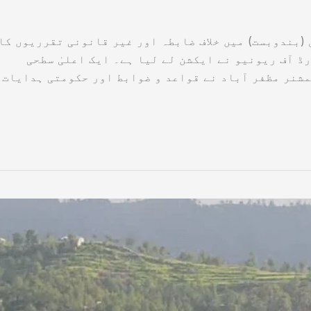
 (بندوبست) میں خلاف ضابطہ اور غیر قانونی تقرریوں کا
ڈ آف ریونیو نے ایکشن لے لیا ہے۔ ایک اعلیٰ سطحی
شنر مظفر آباد نے قواعد و ضوابط اور حکومتی ہدایات