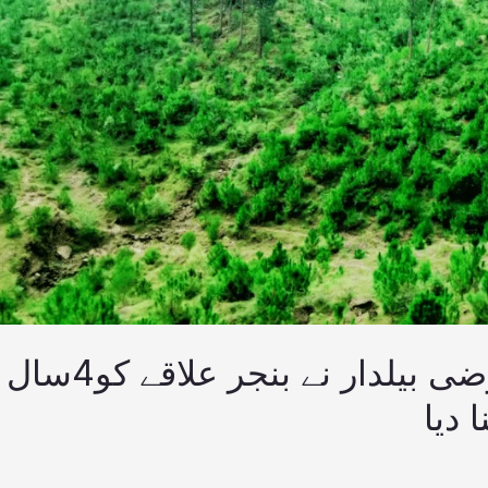
محکمہ جنگلات کے عارضی بیلدار نے بنجر علاقے کو4سال
 دیا