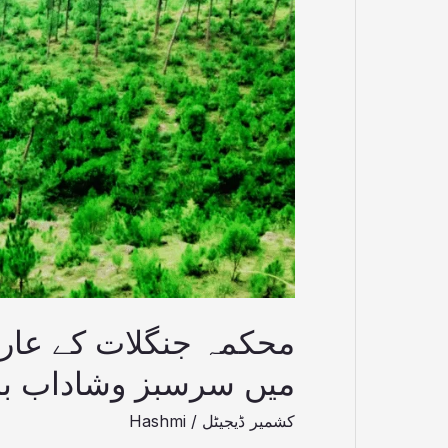
علاقے
کو4سال
میں
سرسبز
وشاداب بنا
دیا
میں سرسبز وشاداب بنا
کشمیر ڈیجیٹل
/
Hashmi