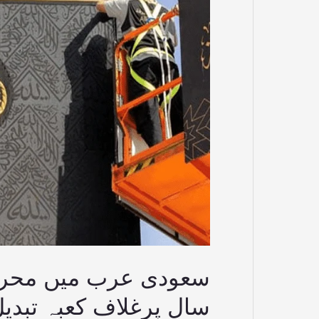
کا
چاند
نظر
آگیا،
نئے
سال
پرغلاف
کعبہ
تبدیل
سعودی عرب میں محرم ال
سال پرغلاف کعبہ تبدی