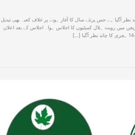
ظر آگیا ہے جس پرنئے سال کا آغاز ہونے پر غلاف کعبہ بھی تبدیل
ریجن میں رویت ہلال کمیٹیوں کا اجلاس ہوا۔ اجلاس کے بعد اعلان