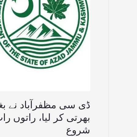
چہیتوں
کو
پٹواری
بھرتی
کر
لیا،
راتوں
رات
ڈومیسائل
بھی
تبدیل،
انکوائری
شروع
بھرتی کر لیا، راتوں را
شروع