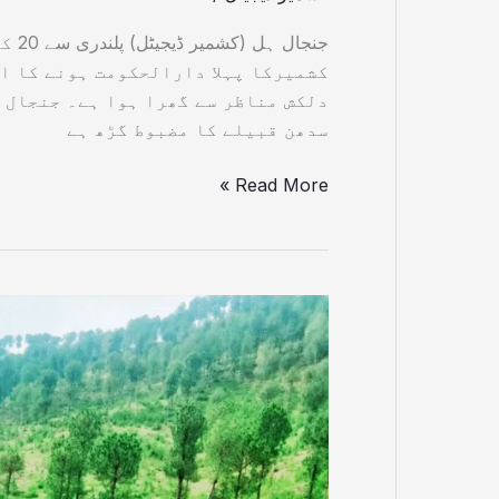
جنجا
کشمیرکا پہلا دارالحکومت ہونے کا ا
دلکش مناظر سے گھرا ہوا ہے۔ جنجال 
سدھن قبیلے کا مضبوط گڑھ ہے
Read More »
محکمہ
جنگلات
کے
عارضی
بیلدار
نے
بنجر