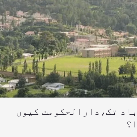
باد تک،دارالحکومت کیوں
ا؟