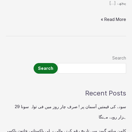
تجزیہ
پیچھے […]
کار
Read More »
Search
Search
Recent Posts
سونے کی قیمتیں آسمان پر ! صرف چار روز میں فی تولہ سونا 29
ہزار روپے مہنگا
کامن ویلتھ گیمز میں تاریخ رقم کرنے والی پہلی پاکستانی خاتون باکسر