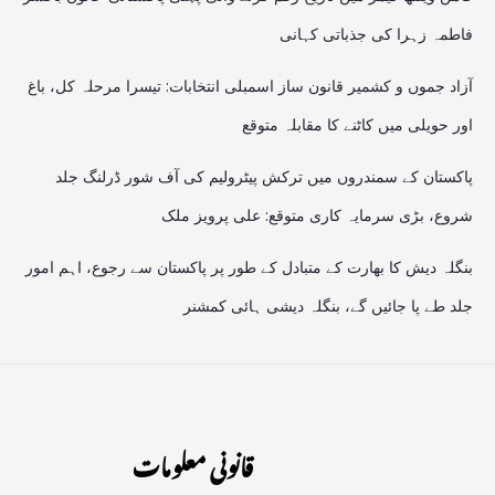
فاطمہ زہرا کی جذباتی کہانی
آزاد جموں و کشمیر قانون ساز اسمبلی انتخابات: تیسرا مرحلہ کل، باغ
اور حویلی میں کاٹنے کا مقابلہ متوقع
پاکستان کے سمندروں میں ترکش پیٹرولیم کی آف شور ڈرلنگ جلد
شروع، بڑی سرمایہ کاری متوقع: علی پرویز ملک
بنگلہ دیش کا بھارت کے متبادل کے طور پر پاکستان سے رجوع، اہم امور
جلد طے پا جائیں گے، بنگلہ دیشی ہائی کمشنر
قانونی معلومات