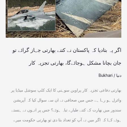
پاکستان
نے
کتنے
بھارتی
جہاز
اگر یہ بتادیا کہ پاکستان نے کتنے بھارتی جہاز گرائے تو
گرائے
جان بچانا مشکل ہوجائےگا، بھارتی تجزیہ کار
تو
دنیا
/
Bukhari
جان
بچانا
بھارتی دفاعی تجزیہ کار پراوین سوہنی کا ایک کلپ سوشل میڈیا پر
مشکل
وائرل ہو رہا ہے جس میں صحافی نے ان سے سوال کیا کہ آپریشن
ہوجائےگا،
سندور میں بھارت کے کتنے طیارے تباہ ہوئے؟ جس پر انہوں نے ہنستے
بھارتی
ہوئے کہا کہ اگر میں نے آپ کو تعداد بتا دی تو بھارتی حکومت میرے