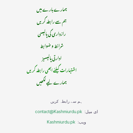
ہمارے بارے میں
ہم سے رابطہ کریں
رازداری کی پالیسی
شرائط و ضوابط
ادارتی پالیسیز
اشتہارات کیلئے ابھی رابطہ کریں
ہمارے لیے لکھیں
ہم سے رابطہ کریں
ای میل:
contact@Kashmiurdu.pk
ویب:
Kashmiurdu.pk