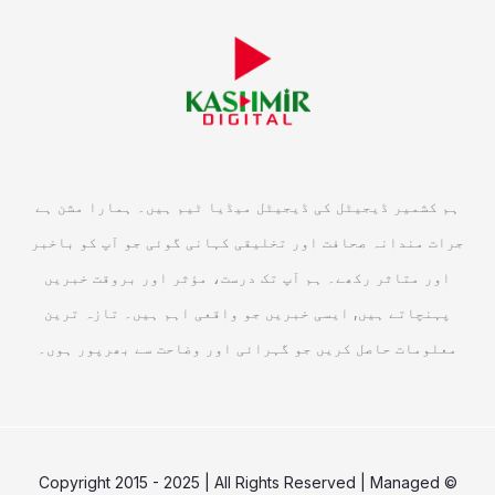
ہم کشمیر ڈیجیٹل کی ڈیجیٹل میڈیا ٹیم ہیں۔ ہمارا مشن ہے
جرات مندانہ صحافت اور تخلیقی کہانی گوئی جو آپ کو باخبر
اور متاثر رکھے۔ ہم آپ تک درست، مؤثر اور بروقت خبریں
پہنچاتے ہیں, ایسی خبریں جو واقعی اہم ہیں۔ تازہ ترین
معلومات حاصل کریں جو گہرائی اور وضاحت سے بھرپور ہوں۔
© Copyright 2015 - 2025 | All Rights Reserved | Managed