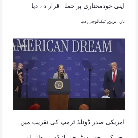
اپنی خودمختاری پر حملہ قرار دے دیا
تازہ ترین
,
ٹیکنالوجی
,
دنیا
امریکی صدر ڈونلڈ ٹرمپ کی تقریب میں
بچے کے پیچھے دوڑ، جو بائیڈن پر طنز اور