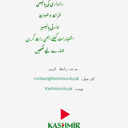
رازداری کی پالیسی
شرائط و ضوابط
ادارتی پالیسیز
اشتہارات کیلئے ابھی رابطہ کریں
ہمارے لیے لکھیں
ہم سے رابطہ کریں
ای میل:
contact@Kashmiurdu.pk
ویب:
Kashmiurdu.pk