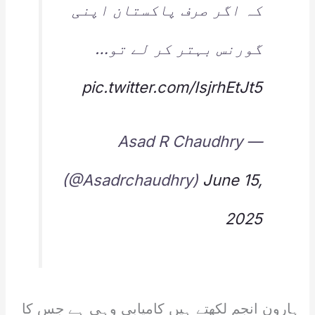
کہ اگر صرف پاکستان اپنی
گورنس بہتر کر لے تو…
pic.twitter.com/IsjrhEtJt5
— Asad R Chaudhry
(@Asadrchaudhry)
June 15,
2025
ہارون انجم لکھتے ہیں کامیابی وہی ہے جس کا