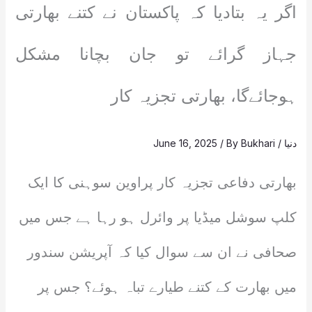
اگر یہ بتادیا کہ پاکستان نے کتنے بھارتی
جہاز گرائے تو جان بچانا مشکل
ہوجائےگا، بھارتی تجزیہ کار
دنیا
/
Bukhari
/ By
June 16, 2025
بھارتی دفاعی تجزیہ کار پراوین سوہنی کا ایک
کلپ سوشل میڈیا پر وائرل ہو رہا ہے جس میں
صحافی نے ان سے سوال کیا کہ آپریشن سندور
میں بھارت کے کتنے طیارے تباہ ہوئے؟ جس پر