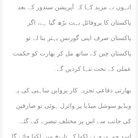
انہوں نے مزید کہا کہ آپریشن سندور کے بعد
پاکستان کا پروفائل بہت بڑھ گیا ہے، اگر
پاکستان صرف اپنی گورنس بہتر بنا لے تو
پاکستان چین کے ساتھ مل کر بھارت کو حکمت
عملی کے تحت تنہا کردیں گے۔
بھارتی دفاعی تجزیہ کار پرواین ساہنی کی یہ
ویڈیو سوشل میڈیا پر وائرل ہوئی تو صارفین
کی جانب سے اس پر مختلف تبصرے کیے گئے۔
اسد چوہدری نے لکھا کہ تاریخ میں لکھا جائے گا