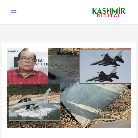
Ski
t
conten