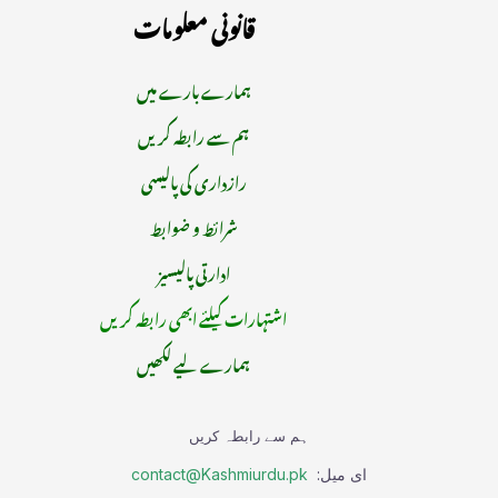
قانونی معلومات
ہمارے بارے میں
ہم سے رابطہ کریں
رازداری کی پالیسی
شرائط و ضوابط
ادارتی پالیسیز
اشتہارات کیلئے ابھی رابطہ کریں
ہمارے لیے لکھیں
ہم سے رابطہ کریں
ای میل:
contact@Kashmiurdu.pk