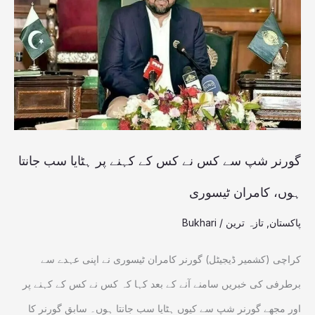
سے
کس
نے
کس
کے
کہنے
پر
گورنر شپ سے کس نے کس کے کہنے پر ہٹایا سب جانتا
ہٹایا
ہوں، کامران ٹیسوری
سب
پاکستان
,
تازہ ترین
/
Bukhari
جانتا
ہوں،
کراچی (کشمیر ڈیجیٹل) گورنر کامران ٹیسوری نے اپنی عہدے سے
کامران
برطرفی کی خبریں سامنے آنے کے بعد کہا کہ کس نے کس کے کہنے پر
ٹیسوری
اور مجھے گورنر شپ سے کیوں ہٹایا سب جانتا ہوں۔ سابق گورنر کا