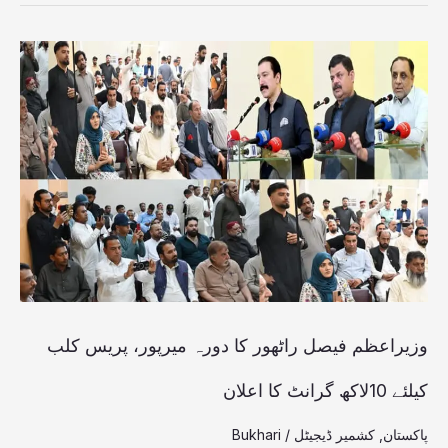
وزیراعظم
فیصل
راٹھور
کا
دورہ
میرپور،
پریس
کلب
کیلئے
وزیراعظم فیصل راٹھور کا دورہ میرپور، پریس کلب
10لاکھ
کیلئے 10لاکھ گرانٹ کا اعلان
گرانٹ
پاکستان
,
کشمیر ڈیجیٹل
/
Bukhari
کا