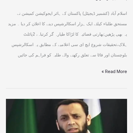
اسلام آباد (کشمیر ڈیجیٹل) پاکستان کے ہائر ایجوکیشن کمیشن نے
مستحق طلباء کیلئے ایک ہزار اسکالرشپس دینے کا اعلان کر دیا ۔ مزید
یہ بھی پڑھیں:بھارتی فضائیہ کا لڑاکا طیارہ گر کرتباہ، 2پائلٹ
ہلاک،تحقیقات شروع ایچ ای سی اعلامیے کے مطابق یہ اسکالرشپس
بلوچستان اور فاٹا سے تعلق رکھنے والے طلبہ کو فراہم کی جائیں
Read More »
آپریشن
غضب
للحق: