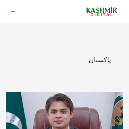
Ski
t
conten
پاکستان
کوئٹہ،
ٹرین
سانحہ:
انسانیت،