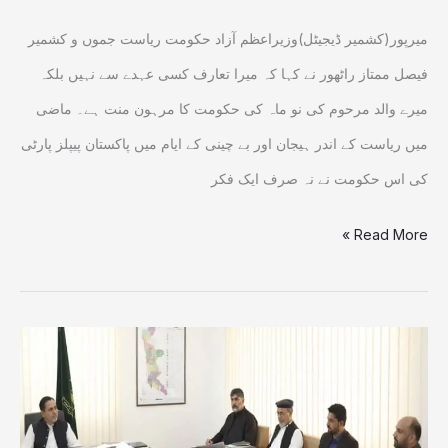
اعلان
میرپور(کشمیر ڈیجیٹل)وزیراعظم آزاد حکومت ریاست جموں و کشمیر
فیصل ممتاز راٹھور نے کہا کہ میرا تعارف کسی عہدے سے نہیں بلکہ
میرے والد مرحوم کی نو ماہ کی حکومت کا مرہون منت ہے۔ ماضی
میں ریاست کے اندر ہیجان اور بے چینی کے ایام میں پاکستان پیپلز پارٹی
کی اس حکومت نے نہ صرف ایک فکر
Read More »
انتخابی
فہرستوں
کی