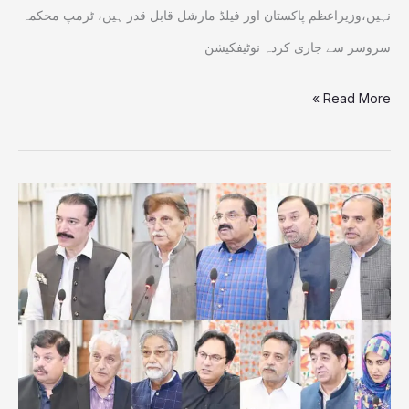
نہیں،وزیراعظم پاکستان اور فیلڈ مارشل قابل قدر ہیں، ٹرمپ محکمہ
سروسز سے جاری کردہ نوٹیفکیشن
Read More »
مہاجرین
ممبران
اسمبلی
کے
فنڈز
کا
اجراء