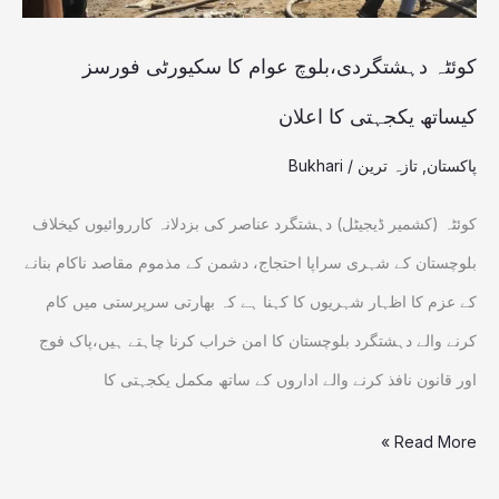
یکجہتی
کا
کوئٹہ دہشتگردی،بلوچ عوام کا سکیورٹی فورسز
اعلان
کیساتھ یکجہتی کا اعلان
پاکستان
,
تازہ ترین
/
Bukhari
کوئٹہ (کشمیر ڈیجیٹل) دہشتگرد عناصر کی بزدلانہ کارروائیوں کیخلاف
بلوچستان کے شہری سراپا احتجاج، دشمن کے مذموم مقاصد ناکام بنانے
کے عزم کا اظہار شہریوں کا کہنا ہے کہ بھارتی سرپرستی میں کام
کرنے والے دہشتگرد بلوچستان کا امن خراب کرنا چاہتے ہیں،پاک فوج
اور قانون نافذ کرنے والے اداروں کے ساتھ مکمل یکجہتی کا
Read More »