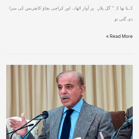
کہنا تھا کہ’’ گل پلازہ پر آواز اٹھانے اور کراچی بچاؤ کانفرنس کی سزا
دی گئی تو
Read More »
وزیراعظم
کی
زیر
صدارت
قومی
کفایت
شعاری