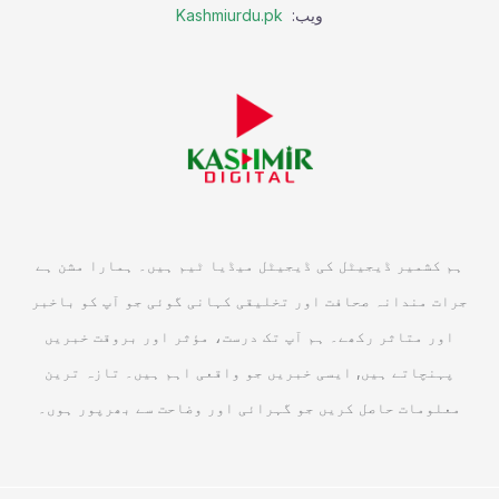
ویب:
Kashmiurdu.pk
ہم کشمیر ڈیجیٹل کی ڈیجیٹل میڈیا ٹیم ہیں۔ ہمارا مشن ہے
جرات مندانہ صحافت اور تخلیقی کہانی گوئی جو آپ کو باخبر
اور متاثر رکھے۔ ہم آپ تک درست، مؤثر اور بروقت خبریں
پہنچاتے ہیں, ایسی خبریں جو واقعی اہم ہیں۔ تازہ ترین
معلومات حاصل کریں جو گہرائی اور وضاحت سے بھرپور ہوں۔