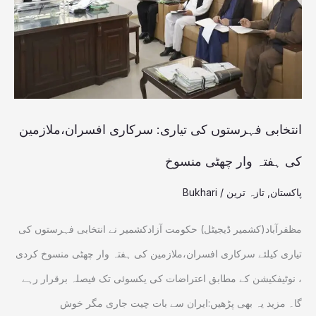
تیاری:
سرکاری
افسران،ملازمین
کی
ہفتہ
وار
انتخابی فہرستوں کی تیاری: سرکاری افسران،ملازمین
چھٹی
کی ہفتہ وار چھٹی منسوخ
منسوخ
پاکستان
,
تازہ ترین
/
Bukhari
مظفرآباد(کشمیر ڈیجیٹل) حکومت آزادکشمیر نے انتخابی فہرستوں کی
تیاری کیلئے سرکاری افسران،ملازمین کی ہفتہ وار چھٹی منسوخ کردی
، نوٹیفکیشن کے مطابق اعتراضات کی یکسوئی تک فیصلہ برقرار رہے
گا۔ مزید یہ بھی پڑھیں:ایران سے بات چیت جاری مگر خوش