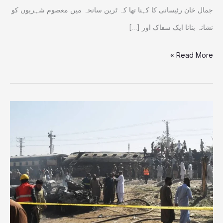
نوابزادہ
جمال خان رئیسانی کا کہنا تھا کہ ٹرین سانحہ میں معصوم شہریوں کو
جمال
نشانہ بنانا ایک سفاک اور […]
رئیسانی
Read More »
کوئٹہ
دہشتگردی،بلوچ
عوام
کا
سکیورٹی
فورسز
کیساتھ