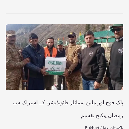
پاک
فوج
اور
ملین
سمائلز
فائونڈیشن
کے
اشتراک
پاک فوج اور ملین سمائلز فائونڈیشن کے اشتراک سے
سے
رمضان پیکیج تقسیم
رمضان
پاکستان
,
دنیا
/
Bukhari