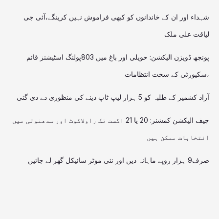
شہداء اور ان کے خاندانوں کو کبھی فراموش نہیں کرینگے،آئی جی
لیاقت علی ملک
پونچھ ڈویژن الیکشن: حویلی اور باغ میں 803پولنگ اسٹیشنز قائم
،سکیورٹی کے سخت انتظامات
آزاد کشمیر کے طلبہ کو 5 ہزار لیپ ٹاپ دینے کی منظوری دے دی گئی
چیف الیکشن کمشنر: 20 یا 21 اگست تک راولاکوٹ اور سدھنوتی میں
انتخابات ممکن ہیں
صرف9 ہزار روپے ماہانہ دیں اور نئی موٹر سائیکل گھر لے جائیں