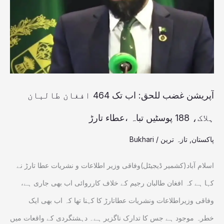
اب
تک
464
افغان
طالبان
ہلاک،
آپریشن غضب للحق: اب تک 464 افغان طالبان
188
ہلاک، 188 پوسٹیں تباہ ،عطاء تارڑ
پوسٹیں
پاکستان
,
تازہ ترین
/
Bukhari
تباہ
،عطاء
اسلام آباد(کشمیر ڈیجیٹل)وفاقی وزیر اطلاعات و نشریات عطا تارڑ نے
تارڑ
کہا ہے کہ افغان طالبان رجیم کے خلاف کارروائی اب بھی جاری ہے،
وفاقی وزیراطلاعات ونشریات عطاتارڑ کا کہنا تھا کہ اب بھی ایک
خطرہ موجود ہے جس کا تدارک ناگزیر ہے۔ دہشتگردی کے واقعات میں