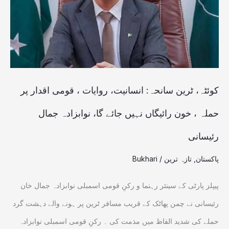
روایات
،
قومی
اقدار
پر
کوئٹہ، ٹرین سانحہ: انسانیت، روایات ، قومی اقدار پر
حملہ
حملہ ، خون رائیگاں نہیں جائے گا، نوابزادہ جمال
،
رئیسانی
خون
رائیگاں
پاکستان
,
تازہ ترین
/
Bukhari
نہیں
پیپلز پارٹی کے سینئر رہنما و رکنِ قومی اسمبلی نوابزادہ جمال خان
جائے
رئیسانی نے چمن پھاٹک کے قریب مسافر ٹرین پر ہونے والے دہشت گرد
گا،
حملے کی شدید الفاظ میں مذمت کی ۔ رکنِ قومی اسمبلی نوابزادہ