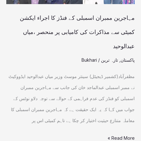
ایکشن
کمیٹی
مہاجرین ممبران اسمبلی کے فنڈز کا اجراء ایکشن
سے
کمیٹی سے مذاکرات کی کامیابی پر منحصر ،میاں
مذاکرات
عبدالوحید
کی
کامیابی
پاکستان
,
تازہ ترین
/
Bukhari
پر
مظفرآباد(کشمیر ڈیجیٹل) سینئر موسٹ وزیر میاں عبدالوحید ایڈووکیٹ
منحصر
نے ممبر اسمبلی عبدالماجد خان کی جانب سے مہاجرین ممبران
،میاں
اسمبلی کو فنڈز کی عدم فراہمی کے حوالے سے توجہ دلاو نوٹس کے
عبدالوحید
جواب میں کہا کہ یہ ایک حقیقت ہے کہ مہاجرین ممبران اسمبلی کا
معاملہ متنازع حیثیت اختیار کر چکا ہے تاہم کمیٹی اس پر
Read More »