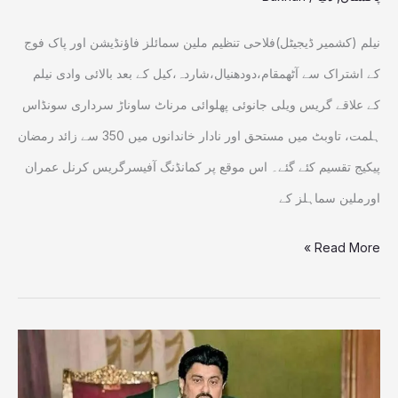
پیکیج
تقسیم
نیلم (کشمیر ڈیجیٹل)فلاحی تنظیم ملین سمائلز فاؤنڈیشن اور پاک فوج
کے اشتراک سے آٹھمقام،دودھنیال،شاردہ،کیل کے بعد بالائی وادی نیلم
کے علاقے گریس ویلی جانوئی پھلوائی مرناٹ ساوناڑ سرداری سونڈاس
ہلمت، تاوبٹ میں مستحق اور نادار خاندانوں میں 350 سے زائد رمضان
پیکیج تقسیم کئے گئے۔ اس موقع پر کمانڈنگ آفیسرگریس کرنل عمران
اورملین سماہلز کے
Read More »
گورنر
شپ