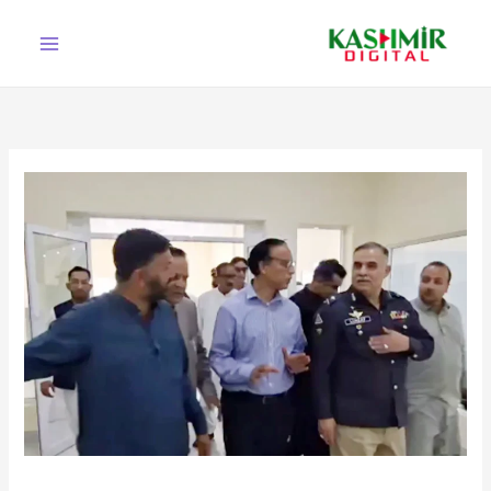
Ski
t
conten