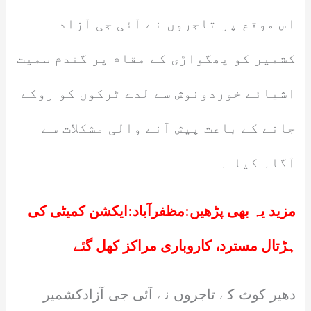
اس موقع پر تاجروں نے آئی جی آزاد
کشمیر کو پھگواڑی کے مقام پر گندم سمیت
اشیائے خوردونوش سے لدے ٹرکوں کو روکے
جانے کے باعث پیش آنے والی مشکلات سے
آگاہ کیا ۔
مزید یہ بھی پڑھیں:
مظفرآباد:ایکشن کمیٹی کی
ہڑتال مسترد، کاروباری مراکز کھل گئے
دھیر کوٹ کے تاجروں نے آئی جی آزادکشمیر