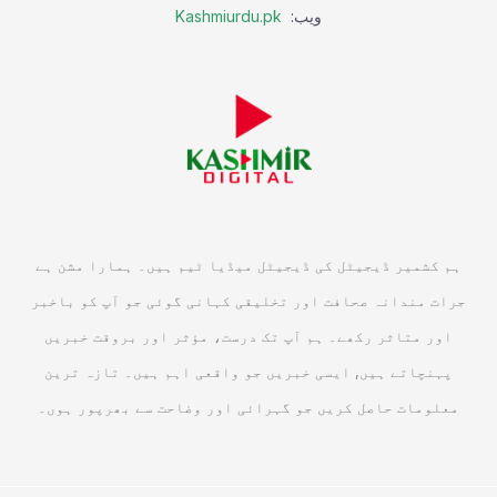
ویب:
Kashmiurdu.pk
ہم کشمیر ڈیجیٹل کی ڈیجیٹل میڈیا ٹیم ہیں۔ ہمارا مشن ہے
جرات مندانہ صحافت اور تخلیقی کہانی گوئی جو آپ کو باخبر
اور متاثر رکھے۔ ہم آپ تک درست، مؤثر اور بروقت خبریں
پہنچاتے ہیں, ایسی خبریں جو واقعی اہم ہیں۔ تازہ ترین
معلومات حاصل کریں جو گہرائی اور وضاحت سے بھرپور ہوں۔