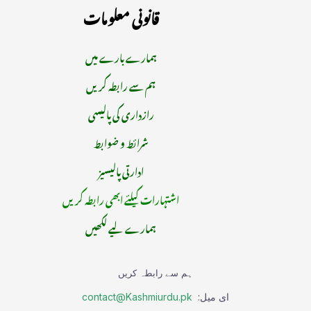
قانونی معلومات
ہمارے بارے میں
ہم سے رابطہ کریں
رازداری کی پالیسی
شرائط و ضوابط
ادارتی پالیسیز
اشتہارات کیلئے ابھی رابطہ کریں
ہمارے لیے لکھیں
ہم سے رابطہ کریں
ای میل:
contact@Kashmiurdu.pk