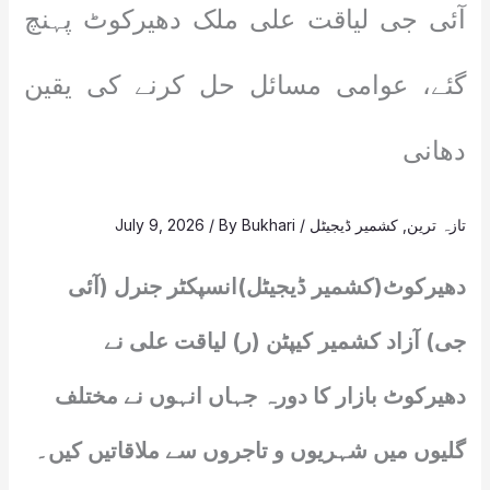
آئی جی لیاقت علی ملک دھیرکوٹ پہنچ
گئے، عوامی مسائل حل کرنے کی یقین
دھانی
تازہ ترین
,
کشمیر ڈیجیٹل
/
Bukhari
/ By
July 9, 2026
دھیرکوٹ(کشمیر ڈیجیٹل)انسپکٹر جنرل (آئی
جی) آزاد کشمیر کیپٹن (ر) لیاقت علی نے
دھیرکوٹ بازار کا دورہ جہاں انہوں نے مختلف
گلیوں میں شہریوں و تاجروں سے ملاقاتیں کیں۔