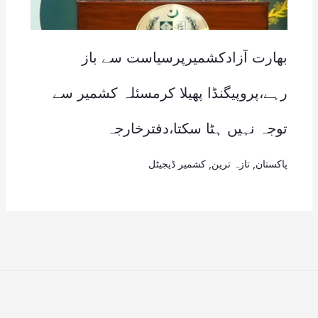
بھارت آزادکشمیرپرسیاست سے باز
رہے،پروپیگنڈا پھیلا کرمسئلہ کشمیر سے
توجہ نہیں ہٹا سکتا،دفترخارجہ
پاکستان
,
تازہ ترین
,
کشمیر ڈیجیٹل