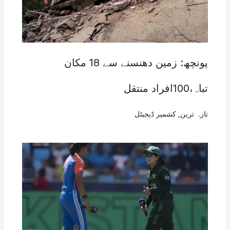
پونچھ: زمین دھنسنے سے 18 مکان
تباہ،100افراد منتقل
تازہ ترین
,
کشمیر ڈیجیٹل