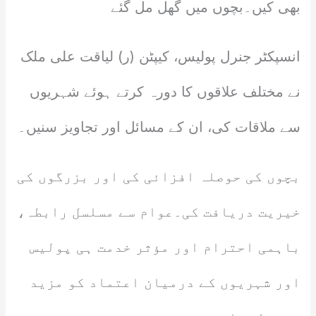
بھی کیں۔بچوں میں گھل مل گئے
انسپکٹر جنرل پولیس، کیپٹن (ر) لیاقت علی ملک
نے مختلف علاقوں کا دورہ کرتے ہوئے شہریوں
سے ملاقات کی، ان کے مسائل اور تجاویز سنیں۔
بچوں کی حوصلہ افزائی کی اور بزرگوں کی
خیریت دریافت کی۔عوام سے مسلسل رابطہ،
باہمی احترام اور مؤثر خدمت ہی پولیس
اور شہریوں کے درمیان اعتماد کو مزید