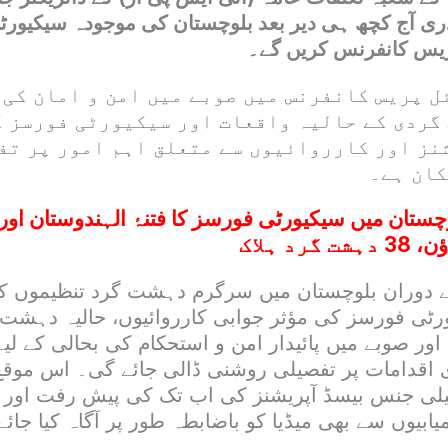
 آج کچھ ہی دیر بعد بلوچستان کی موجودہ سیکیورٹ
پریس کانفرنس کریں گے۔
ل پریس کانفرنس میں صوبے میں امن و امان کی 
گردی کے حالیہ واقعات اور سیکیورٹی فورسز ک
نز اور کارروائیوں سے متعلق اہم امور پر تف
کان ہے۔
چستان میں سیکیورٹی فورسز کا فتنۂ الہندوستان اور 
رد ہلاک
 دوران بلوچستان میں سرگرم دہشت گرد تنظیموں ک
ٹی فورسز کی مؤثر جوابی کارروائیوں، حالیہ دہشت 
 صوبے میں پائیدار امن و استحکام کی بحالی کے لیے 
اقدامات پر تفصیلی روشنی ڈالی جائے گی۔ اس موق
ٹیلی جنس بیسڈ آپریشنز کی اب تک کی پیش رفت اور
یابیوں سے بھی میڈیا کو باضابطہ طور پر آگاہ کیا جائے