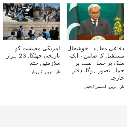
دفاعی معاہدہ خوشحال
امریکی معیشت کو
مستقبل کا ضامن ، ایک
تاریخی جھٹکا، 23 ہزار
ملک پر حملہ سب پر
ملازمتیں ختم
حملہ تصور ہوگا، دفتر
تازہ ترین
,
کاروبار
خارجہ
تازہ ترین
,
کشمیر ڈیجیٹل