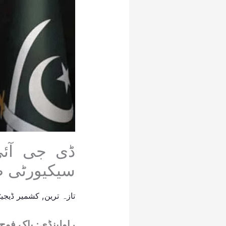
ڈی جی آئی
سیکیورٹی ص
تازہ ترین
,
کشمیر ڈیجیٹ
راولپنڈی: پاک فوج