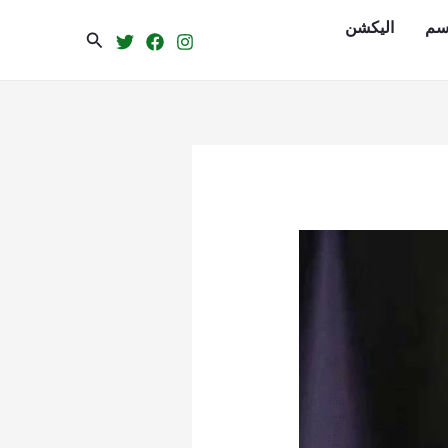
سم
الیکشن
Search