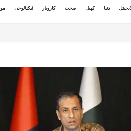
یجیٹل
دنیا
کھیل
صحت
کاروبار
ٹیکنالوجی
مو