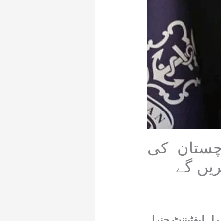
چستان کی
یں گے
رل لیفٹیننٹ جنرل