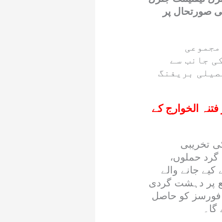
ی صورتحال پر
مجموعی
ی جانب سے
صیلی بریفنگ
فتنہ الخوارج کے
ی تخریبی
گرد حملوں،
کیے جانے والے
ع پر دہشت گردی
 فورسز کو حاصل
 گا۔