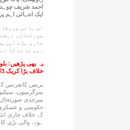
احمد شریف چوہدری
ایک انتہائی اہم 
اس ہائی پروفائ
صورتحال، دہشت 
جاری بڑے آپریش
دیے جانے کا ام
یہ بھی پڑھیں:
بلو
خلاف بڑا کریک ڈاؤن، 38 دہشت گ
پریس کانفرنس کے
سرگرمیوں، سیکیور
سرحدی صورتحال اور
حکومتی و عسکری 
کے خلاف جاری ان
ہونے والی بڑی کام