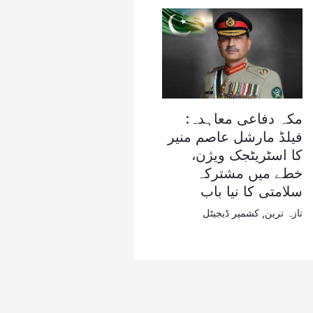
مکہ دفاعی معاہدہ:
فیلڈ مارشل عاصم منیر
کا اسٹریٹجک ویژن،
خطے میں مشترکہ
سلامتی کا نیا باب
تازہ ترین
,
کشمیر ڈیجیٹل