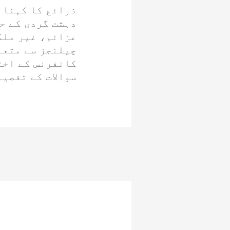
ذرائع کا کہنا ہ
دہشت گردی کے ح
عزائم، غیر ملک
چیلنجز سے متعل
کانفرنس کے اخت
سوالات کے تفصیل