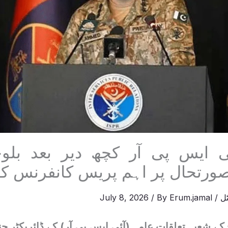
 ایس پی آر کچھ دیر بعد بلو
ورتحال پر اہم پریس کانفرنس کر
ل
/
Erum.jamal
/ By
July 8, 2026
 کے شعبہ تعلقات عامہ (آئی ایس پی آر) کے ڈائریکٹر جن