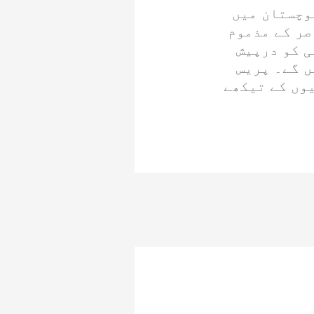
وچستان میں
صر کے مذموم
ی کو درپیش
ں گے۔ پریس
یوں کے تیکھے