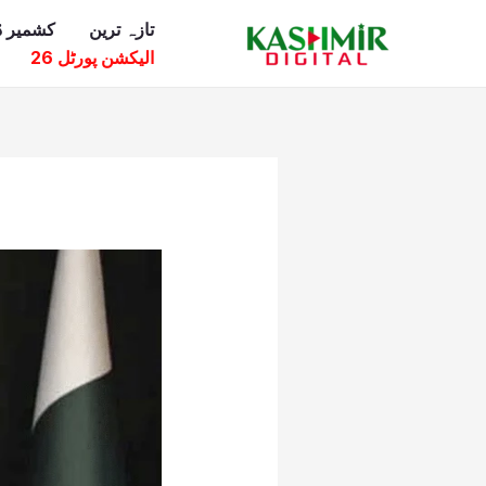
Ski
تازہ ترین
کشمیر ڈ
t
الیکشن پورٹل 26
conten