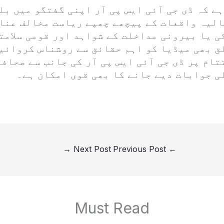
ے کہ ڈی جی آئی ایس پی آر اپنی گفتگو میں بل
الیہ واقعات کے پیچھے چھپے ریاست مخالف عنا
ی یا بیرونی مداخلت کے شواہد اور قومی سلامت
ق بھی میڈیا کو اہم حقائق سے روشناس کروائی
تام پر ڈی جی آئی ایس پی آر کی جانب سے صحاف
ی جوابات دیے جانے کا بھی قوی امکان ہے۔
→
Next Post
Previous Post
←
Must Read