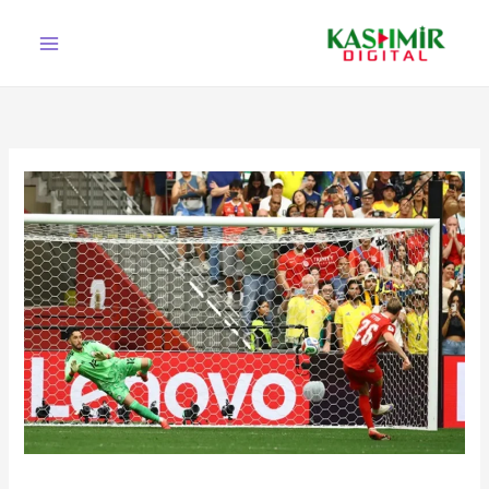
Ski
t
conten