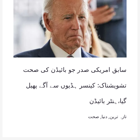
سابق امریکی صدر جو بائیڈن کی صحت
تشویشناک: کینسر ہڈیوں سے آگے پھیل
گیا،ہنٹر بائیڈن
تازہ ترین
,
دنیا
,
صحت