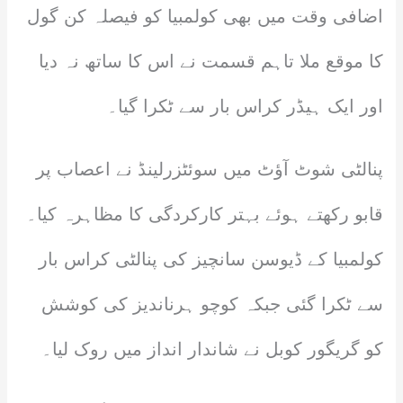
اضافی وقت میں بھی کولمبیا کو فیصلہ کن گول
کا موقع ملا تاہم قسمت نے اس کا ساتھ نہ دیا
اور ایک ہیڈر کراس بار سے ٹکرا گیا۔
پنالٹی شوٹ آؤٹ میں سوئٹزرلینڈ نے اعصاب پر
قابو رکھتے ہوئے بہتر کارکردگی کا مظاہرہ کیا۔
کولمبیا کے ڈیوسن سانچیز کی پنالٹی کراس بار
سے ٹکرا گئی جبکہ کوچو ہرناندیز کی کوشش
کو گریگور کوبل نے شاندار انداز میں روک لیا۔