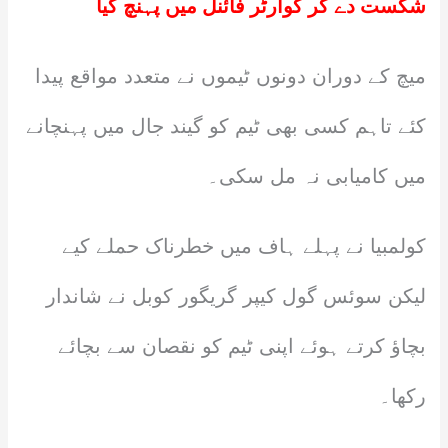
شکست دے کر کوارٹر فائنل میں پہنچ گیا
میچ کے دوران دونوں ٹیموں نے متعدد مواقع پیدا
کئے تاہم کسی بھی ٹیم کو گیند جال میں پہنچانے
میں کامیابی نہ مل سکی۔
کولمبیا نے پہلے ہاف میں خطرناک حملے کیے
لیکن سوئس گول کیپر گریگور کوبل نے شاندار
بچاؤ کرتے ہوئے اپنی ٹیم کو نقصان سے بچائے
رکھا۔