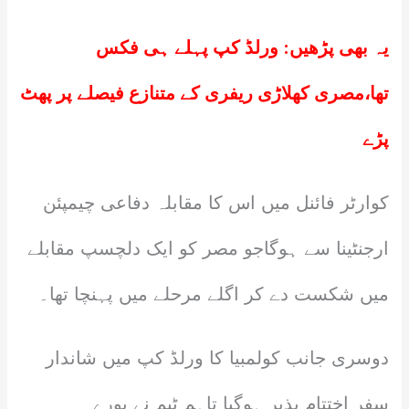
یہ بھی پڑھیں:
ورلڈ کپ پہلے ہی فکس
تھا،مصری کھلاڑی ریفری کے متنازع فیصلے پر پھٹ
پڑے
کوارٹر فائنل میں اس کا مقابلہ دفاعی چیمپئن
ارجنٹینا سے ہوگاجو مصر کو ایک دلچسپ مقابلے
میں شکست دے کر اگلے مرحلے میں پہنچا تھا۔
دوسری جانب کولمبیا کا ورلڈ کپ میں شاندار
سفر اختتام پذیر ہوگیا تاہم ٹیم نے پورے