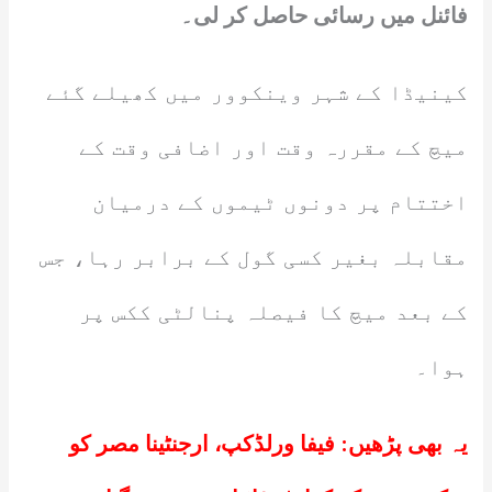
فائنل میں رسائی حاصل کر لی۔
کینیڈا کے شہر وینکوور میں کھیلے گئے
میچ کے مقررہ وقت اور اضافی وقت کے
اختتام پر دونوں ٹیموں کے درمیان
مقابلہ بغیر کسی گول کے برابر رہا، جس
کے بعد میچ کا فیصلہ پنالٹی ککس پر
ہوا۔
یہ بھی پڑھیں:
فیفا ورلڈکپ، ارجنٹینا مصر کو