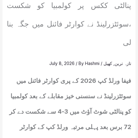
پنالٹی ککس پر کولمبیا کو شکست
،سوئٹزرلینڈ نے کوارٹر فائنل میں جگہ بنا
لی
تازہ ترین
,
کھیل
/
Hashmi
/ By
July 8, 2026
فیفا ورلڈ کپ 2026 کے پری کوارٹر فائنل میں
سوئٹزرلینڈ نے سنسنی خیز مقابلے کے بعد کولمبیا
کو پنالٹی شوٹ آؤٹ میں 3-4 سے شکست دے کر
72 برس بعد پہلی مرتبہ ورلڈ کپ کے کوارٹر