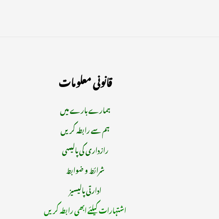
قانونی معلومات
ہمارے بارے میں
ہم سے رابطہ کریں
رازداری کی پالیسی
شرائط و ضوابط
ادارتی پالیسیز
اشتہارات کیلئے ابھی رابطہ کریں