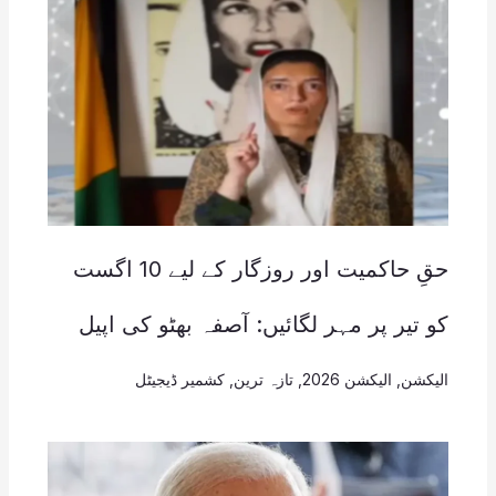
حقِ حاکمیت اور روزگار کے لیے 10 اگست
کو تیر پر مہر لگائیں: آصفہ بھٹو کی اپیل
الیکشن
,
الیکشن 2026
,
تازہ ترین
,
کشمیر ڈیجیٹل