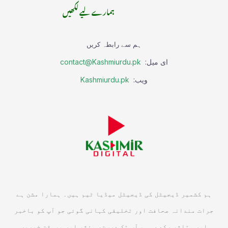
ہمارے لیے لکھیں
ہم سے رابطہ کریں
ای میل:
contact@Kashmiurdu.pk
ویب:
Kashmiurdu.pk
ہم کشمیر ڈیجیٹل کی ڈیجیٹل میڈیا ٹیم ہیں۔ ہمارا مشن ہے
جرات مندانہ صحافت اور تخلیقی کہانی گوئی جو آپ کو باخبر
اور متاثر رکھے۔ ہم آپ تک درست، مؤثر اور بروقت خبریں