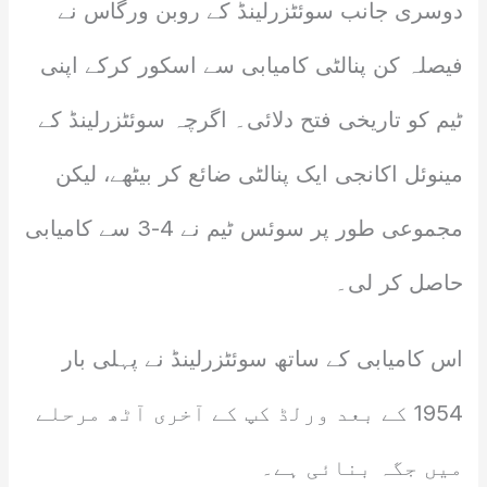
دوسری جانب سوئٹزرلینڈ کے روبن ورگاس نے
فیصلہ کن پنالٹی کامیابی سے اسکور کرکے اپنی
ٹیم کو تاریخی فتح دلائی۔ اگرچہ سوئٹزرلینڈ کے
مینوئل اکانجی ایک پنالٹی ضائع کر بیٹھے، لیکن
مجموعی طور پر سوئس ٹیم نے 4-3 سے کامیابی
حاصل کر لی۔
اس کامیابی کے ساتھ سوئٹزرلینڈ نے پہلی بار
1954 کے بعد ورلڈ کپ کے آخری آٹھ مرحلے
میں جگہ بنائی ہے۔