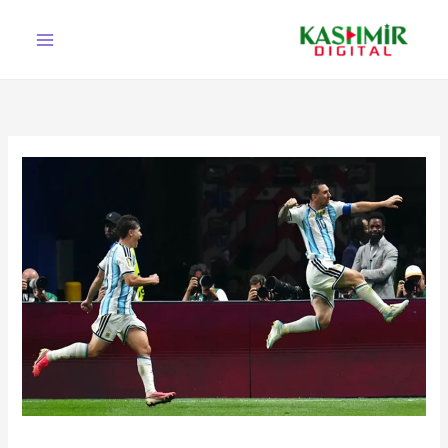
Ski
t
conten