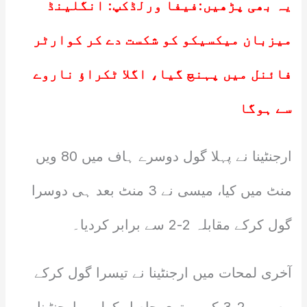
یہ بھی پڑھیں:
فیفا ورلڈکپ: انگلینڈ
میزبان میکسیکو کو شکست دے کر کوارٹر
فائنل میں پہنچ گیا، اگلا ٹکراؤ ناروے
سے ہوگا
ارجنٹینا نے پہلا گول دوسرے ہاف میں 80 ویں
منٹ میں کیا، میسی نے 3 منٹ بعد ہی دوسرا
گول کرکے مقابلہ 2-2 سے برابر کردیا۔
آخری لمحات میں ارجنٹینا نے تیسرا گول کرکے