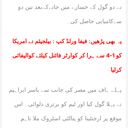
نے دو گول کے خسارے میں جانےکےبعد تین دو
سےکامیابی حاصل کی۔
یہ بھی پڑھیں:
فیفا ورلڈ کپ : بیلجیئم نے امریکا
کو 1-4 سے ہرا کر کوارٹر فائنل کیلئے کوالیفائی
کرلیا
پہلے ہاف میں مصر کی جانب سے یاسر ابراہیم
نے پہلا گول کیا اور ٹیم کو برتری دلوائی۔ اس
موقع پر ارجنٹینا کو پنالٹی اسٹروک ملا تاہم