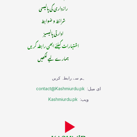
رازداری کی پالیسی
شرائط و ضوابط
ادارتی پالیسیز
اشتہارات کیلئے ابھی رابطہ کریں
ہمارے لیے لکھیں
ہم سے رابطہ کریں
ای میل:
contact@Kashmiurdu.pk
ویب:
Kashmiurdu.pk