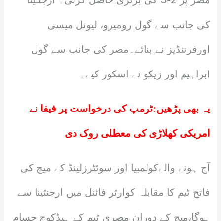
مصر پر 2-3 کی برتری حاصل کرلی۔ ارجنٹینا
کی جانب سے گول رومیرو، لیونل میسی
اورفرننڈیز نے بنائے۔مصر کی جانب سے گول
ابراہیم اور زیکو نے اسکور کیے۔
یہ بھی پڑھیں:
ٹرمپ کی درخواست پر فیفا نے
امریکی کھلاڑی کی معطلی روک دی
آج ہونے والےکولمبیا اور سوئٹرزلینڈ کے میچ کی
فاتح ٹیم کا مقابلہ کوارٹر فائنل میں ارجنٹینا سے
ہوگا،میچ کے دوران مصری ٹیم کے ہیڈکوچ حسام