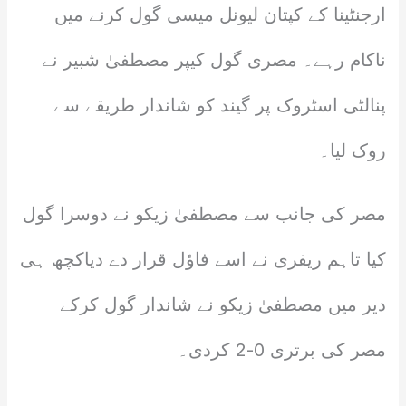
ارجنٹینا کے کپتان لیونل میسی گول کرنے میں
ناکام رہے۔ مصری گول کیپر مصطفیٰ شبیر نے
پنالٹی اسٹروک پر گیند کو شاندار طریقے سے
روک لیا۔
مصر کی جانب سے مصطفیٰ زیکو نے دوسرا گول
کیا تاہم ریفری نے اسے فاؤل قرار دے دیاکچھ ہی
دیر میں مصطفیٰ زیکو نے شاندار گول کرکے
مصر کی برتری 0-2 کردی۔