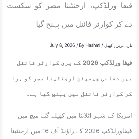
فیفا ورلڈکپ، ارجنٹینا مصر کو شکست
دے کر کوارٹر فائنل میں پہنچ گیا
تازہ ترین
,
کھیل
/
Hashmi
/ By
July 8, 2026
فیفا ورلڈکپ 2026 کے پری کوارٹر فائنل
میں دفاعی چیمپئن ارجنٹینا مصر کو ہرا
کر کوارٹر فائنل میں پہنچ گیا ہے۔
امریکا کے شہر اٹلانٹا میں کھیلے گئے میچ میں
فیفاورلڈکپ 2026 کے راؤنڈ آف 16 میں ارجنٹینا