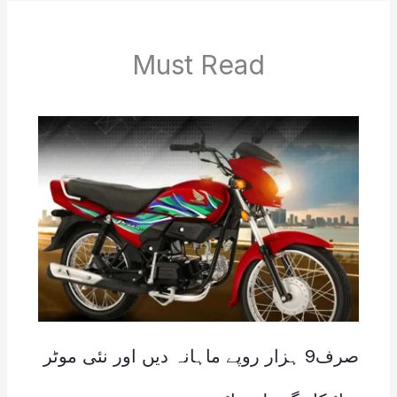
Must Read
صرف9 ہزار روپے ماہانہ دیں اور نئی موٹر