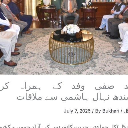
د صفی وفد کے ہمراہ کرا
ندھ نہال ہاشمی سے ملاقات
ل
/
Bukhari
/ By
July 7, 2026
ٹل)کل جماعتی حریت کانفرنس کی آزاد جموں و کشمیر