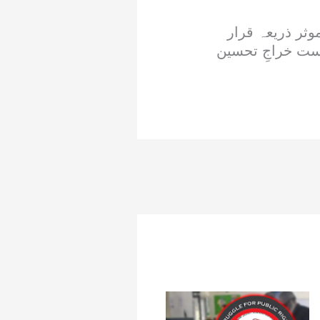
وثر ذریعہ قرار
دست خراجِ تحسین