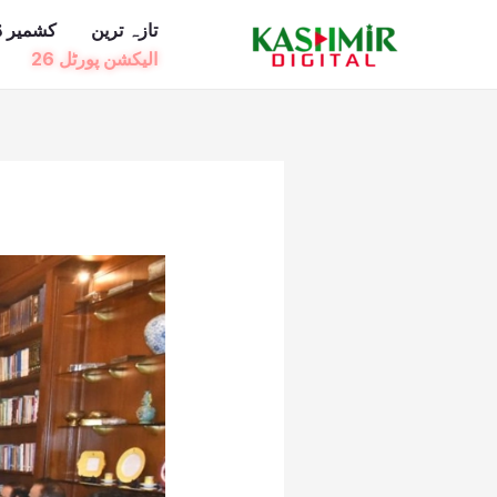
Ski
تازہ ترین
کشمیر ڈ
t
الیکشن پورٹل 26
conten