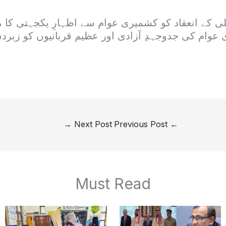
ی کے انعقاد کو کشمیری عوام سے اظہارِ یکجہتی کا م
 عوام کی جدوجہدِ آزادی اور عظیم قربانیوں کو زبر
→
Next Post
Previous Post
←
Must Read