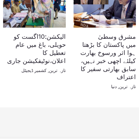
مشرق وسطیٰ
الیکشن:10اگست کو
میں پاکستان کا بڑھتا
حویلی، باغ میں عام
ہوا اثر ورسوخ بھارت
تعطیل کا
کیلئے اچھی خبر نہیں،
اعلان،نوٹیفکیشن جاری
سابق بھارتی سفیر کا
تازہ ترین
,
کشمیر ڈیجیٹل
اعتراف
تازہ ترین
,
دنیا