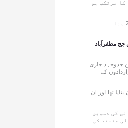
 کا مرتکب ہو
انہوں نے کہا کہ بھارتی مظالم کے باعث مقبوضہ جموں و کشمیر میں 24 ہزار
ج مظفرآباد
من جدوجہد جاری
اردادوں کے
ایا تھا اور ان
ہان مظفر وانی کی دسویں
لی منعقد کی