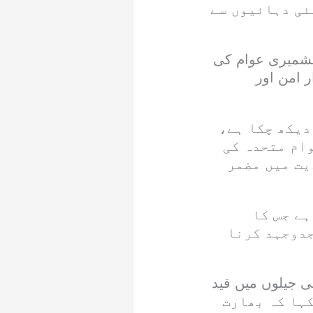
ئی دہائیوں سے
 کشمیری عوام کی
ر امن اور
دیکھ چکا ہے،
ام متحدہ کی
یت میں مضمر
ہے جس کا
جدوجہد کرنا
 جیلوں میں قید
نے کہا کہ بھارت