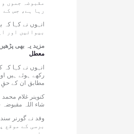
مقبوضہ جموں و 
رہا ہے، جس کے 
بیوائیں اور ای
مزید یہ بھی پڑھیں
معطل
انہوں نے کہا کہ ک
رکھے ہوئے ہیں اور
مطابق ان کے حقِ
کنوینر غلام محمد 
شاء اللہ مقبوضہ 
برسی کے موقع پر
جا رہی ہے۔