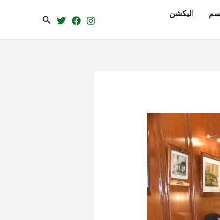
سم
الیکشن
Search