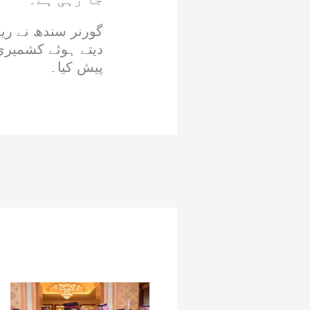
گورنر سندھ نے ریل
دیتے ہوئے کشمیری
پیش کیا۔