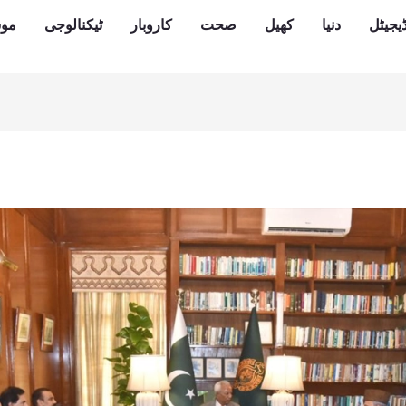
یجیٹل
دنیا
کھیل
صحت
کاروبار
ٹیکنالوجی
مو