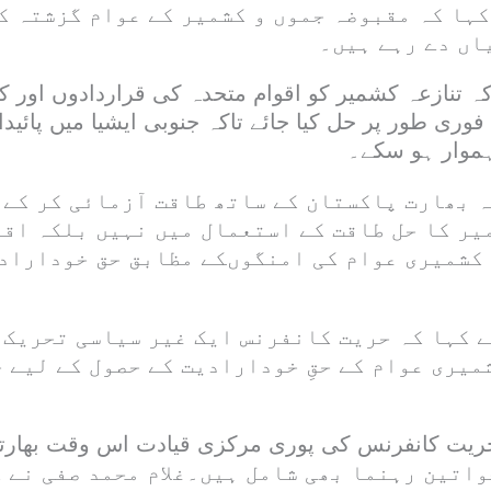
کہا کہ مقبوضہ جموں و کشمیر کے عوام گزشتہ ک
اں دے رہے ہیں۔
 کہ تنازعہ کشمیر کو اقوام متحدہ کی قراردادوں اور
وری طور پر حل کیا جائے تاکہ جنوبی ایشیا میں پائیدا
ہموار ہو سکے۔
 بھارت پاکستان کے ساتھ طاقت آزمائی کر کے 
یر کا حل طاقت کے استعمال میں نہیں بلکہ اقو
کشمیری عوام کی امنگوںکے مظابق حق خوداراد
ے کہا کہ حریت کانفرنس ایک غیر سیاسی تحریک 
میری عوام کے حقِ خودارادیت کے حصول کے لیے 
حریت کانفرنس کی پوری مرکزی قیادت اس وقت بھارتی
، جن میں 34 خواتین رہنما بھی شامل ہیں۔غلام محمد صفی 