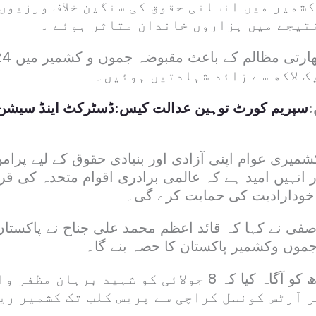
کشمیر میں انسانی حقوق کی سنگین خلاف ورزیوں
نتیجے میں ہزاروں خاندان متاثر ہوئے ۔
ک لاکھ سے زائد شہادتیں ہوئیں۔
:
سپریم کورٹ توہین عدالت کیس:ڈسٹرکٹ اینڈ سیشن ج
شمیری عوام اپنی آزادی اور بنیادی حقوق کے لیے پرا
 انہیں امید ہے کہ عالمی برادری اقوام متحدہ کی قر
 خودارادیت کی حمایت کرے گی۔
صفی نے کہا کہ قائد اعظم محمد علی جناح نے پاکستان بن
جموں وکشمیر پاکستان کا حصہ بنے گا۔
وفد نے گورنر سندھ کو آگاہ کیا کہ 8 جولائی کو شہید بر
 آرٹس کونسل کراچی سے پریس کلب تک کشمیر ری