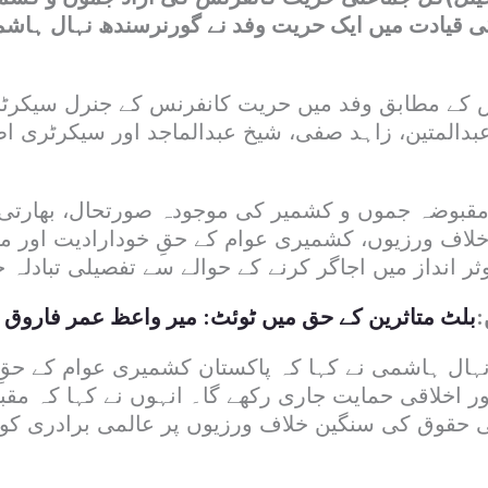
 قیادت میں ایک حریت وفد نے گورنرسندھ نہال ہاش
کے مطابق وفد میں حریت کانفرنس کے جنرل سیکرٹر
بدالمتین، زاہد صفی، شیخ عبدالماجد اور سیکرٹری اطل
مقبوضہ جموں و کشمیر کی موجودہ صورتحال، بھارتی 
اف ورزیوں، کشمیری عوام کے حقِ خودارادیت اور م
 انداز میں اجاگر کرنے کے حوالے سے تفصیلی تبادلہ خی
:
بلٹ متاثرین کے حق میں ٹوئٹ: میر واعظ عمر فاروق گ
ہال ہاشمی نے کہا کہ پاکستان کشمیری عوام کے حقِ
 اخلاقی حمایت جاری رکھے گا۔ انہوں نے کہا کہ مق
 حقوق کی سنگین خلاف ورزیوں پر عالمی برادری کو ا