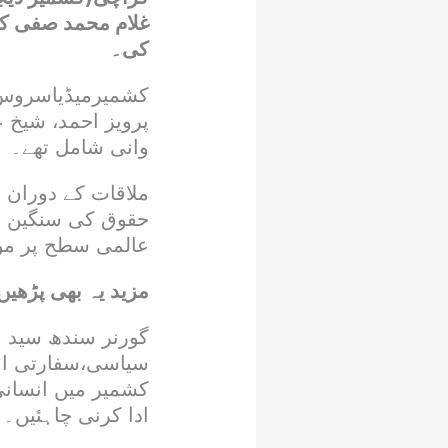
غلام محمد صفی کی
کی۔
کشمیرمیڈیاسروس 
پرویز احمد، شیخ ع
وانی شامل تھے۔
ملاقات کے دوران 
حقوق کی سنگین خل
عالمی سطح پر موثر
مزید یہ بھی پڑھیں
گورنر سندھ سید ن
سیاسی،سفارتی اور
کشمیر میں انسانی
ادا کرنی چاہئیں۔