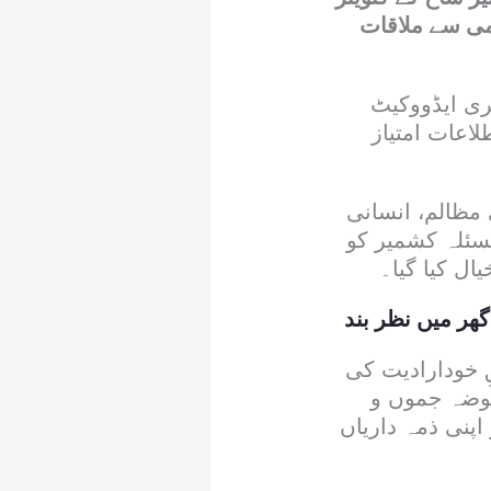
می سے ملاقات
ی ایڈووکیٹ
اعات امتیاز
مظالم، انسانی
سئلہ کشمیر کو
ال کیا گیا۔
ھر میں نظر بند
 خودارادیت کی
بوضہ جموں و
پنی ذمہ داریاں