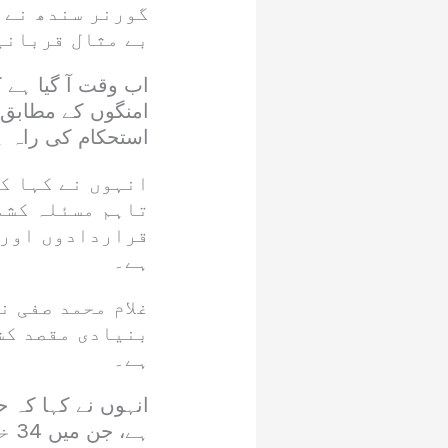
گورنر سندھ نے 
بے مثال قربانی
اب وقت آ گیا ہے
امنگوں کے مطابق ف
استحکام کی راہ 
انہوں نے کہا کہ
تاہم مسئلہ کشم
قراردادوں اور 
ہے۔
غلام محمد صفی ن
بنیادی مقصد کش
ہے۔
انہوں نے کہا کہ 
ہے