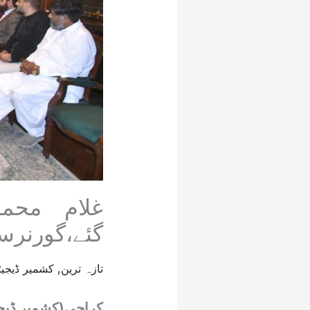
غلام محم
گئے،گورنرس
تازہ ترین
,
کشمیر ڈیجیٹ
کراچی(کشمیر ڈیجی