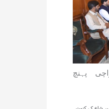
چی پہنچ
 شاخ کے کنوینر