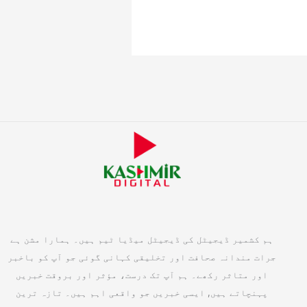
ہم کشمیر ڈیجیٹل کی ڈیجیٹل میڈیا ٹیم ہیں۔ ہمارا مشن ہے
جرات مندانہ صحافت اور تخلیقی کہانی گوئی جو آپ کو باخبر
اور متاثر رکھے۔ ہم آپ تک درست، مؤثر اور بروقت خبریں
پہنچاتے ہیں, ایسی خبریں جو واقعی اہم ہیں۔ تازہ ترین