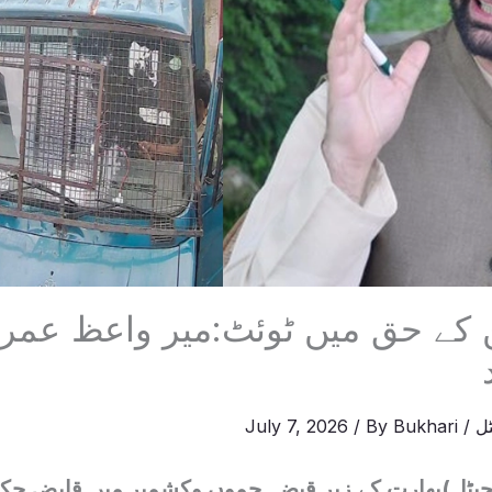
ن کے حق میں ٹوئٹ:میر واعظ عمر 
ل
/
Bukhari
/ By
July 7, 2026
یٹل)بھارت کے زیر قبضہ جموں وکشمیر میں قابض حکا