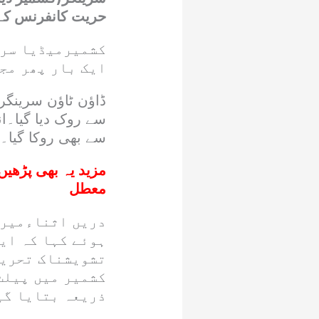
حریت کانفرنس کے س
کشمیرمیڈیا سرو
ایک بار پھر مج
ڈاؤن ٹاؤن سرین
سے روک دیا گیا۔ا
سے بھی روکا گیا۔
مزید یہ بھی پڑھیں
معطل
دریں اثناءمیرو
ہوئے کہا کہ ای
تشویشناک تحریر 
کشمیر میں پیلٹ 
ذریعہ بتایا گی