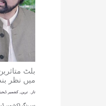
بلٹ متاثری
میں نظر بند
تازہ ترین
,
کشمیر ڈیجیٹ
سرینگر(کشمیر ڈیج