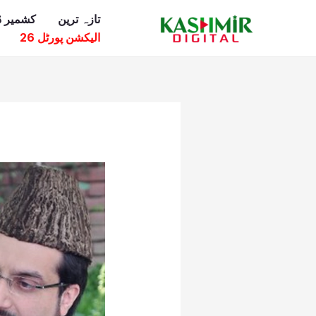
Ski
تازہ ترین
کشمیر ڈ
t
الیکشن پورٹل 26
conten