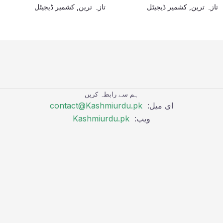
تازہ ترین
,
کشمیر ڈیجیٹل
تازہ ترین
,
کشمیر ڈیجیٹل
ہم سے رابطہ کریں
ای میل:
contact@Kashmiurdu.pk
ویب:
Kashmiurdu.pk