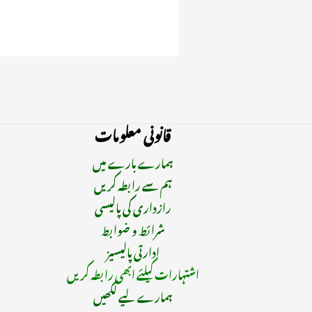
قانونی معلومات
ہمارے بارے میں
ہم سے رابطہ کریں
رازداری کی پالیسی
شرائط و ضوابط
ادارتی پالیسیز
اشتہارات کیلئے ابھی رابطہ کریں
ہمارے لیے لکھیں