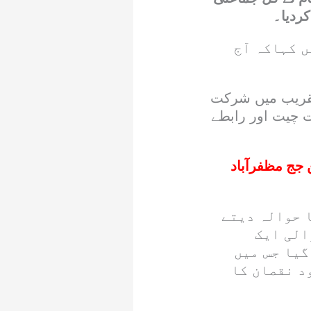
ردیا۔
 کہاکہ آج
 تقریب میں شرکت
ت چیت اور رابطے
ج مظفرآباد
 حوالہ دیتے
الی ایک
گیا جس میں
د نقصان کا