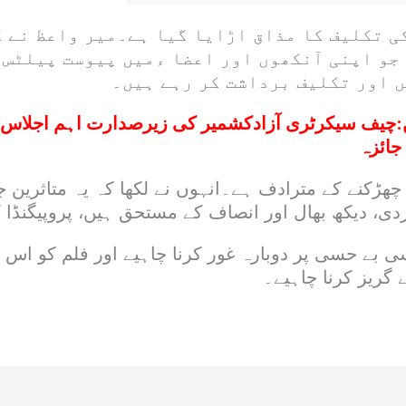
ی تکلیف کا مذاق اڑایا گیا ہے۔میر واعظ نے 
جو اپنی آنکھوں اور اعضا ءمیں پیوست پیلٹس 
ں اور تکلیف برداشت کر رہے ہیں۔
:
چیف سیکرٹری آزادکشمیر کی زیرصدارت اہم اجلاس،
جائزہ
ھڑکنے کے مترادف ہے۔انہوں نے لکھا کہ یہ متاثرین ج
دی، دیکھ بھال اور انصاف کے مستحق ہیں، پروپیگنڈا 
ی بے حسی پر دوبارہ غور کرنا چاہیے اور فلم کو ا
 گریز کرنا چاہیے۔