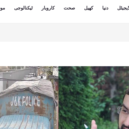
یجیٹل
دنیا
کھیل
صحت
کاروبار
ٹیکنالوجی
مو