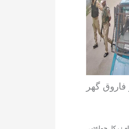
فاروق گھر
م نے کل جماعتی