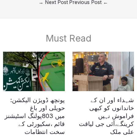
→
Next Post
Previous Post
←
Must Read
شہداء اور ان کے
پونچھ ڈویژن الیکشن:
خاندانوں کو کبھی
حویلی اور باغ
فراموش نہیں
میں 803پولنگ اسٹیشنز
کرینگے،آئی جی لیاقت
قائم ،سکیورٹی کے
علی ملک
سخت انتظامات