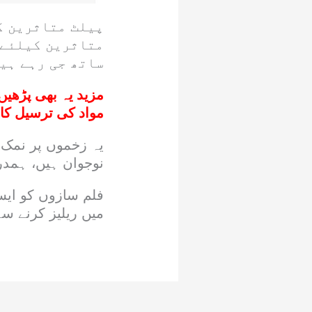
پیلٹ متاثرین ک
متاثرین کیلئے 
ساتھ جی رہے ہی
مزید یہ بھی پڑھیں
مواد کی ترسیل کا 
یہ زخموں پر نمک چ
نوجوان ہیں، ہمدر
فلم سازوں کو ایس
میں ریلیز کرنے سے