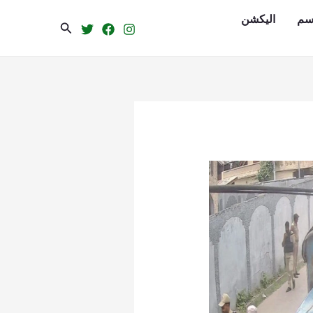
سم
الیکشن
Search