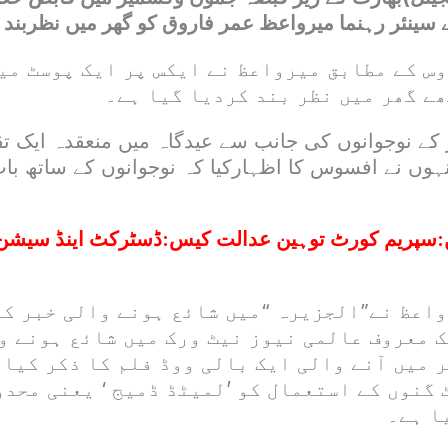
ینئر رہنما میرواعظ عمر فاروق کو گھر میں نظربند ک
س کے مطابق میرواعظ نے ایکس پر ایک پوسٹ میں
ھے گھر میں نظر بند کردیا گیا ہے۔
گر کے نوجوانوں کی جانب سے عیدگاہ میں منعقدہ ایک
نہوں نے افسوس کا اظہارکیا کہ نوجوانوں کے ساتھ با
:
سپریم کورٹ توہین عدالت کیس:ڈسٹرکٹ اینڈ سیشن ج
اعظ نے”الجزیرہ “میں شائع ہونے والی خبر کا
ک معروف عالمی نیوز نیٹ ورک میں شائع ہونے و
میں آنے والی ایک بالی ووڈ فلم کا ذکر کیا 
گنوں کے استعمال کو ’لمیٹڈ ڈمیج ‘ یعنی محدو
ا ہے۔