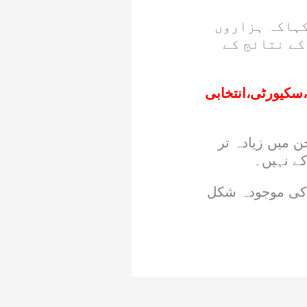
کہاکہ ہزاروں
کے نتائج کے
سکیورٹی،انتخابی
ن میں زیادہ تر
کے نہیں۔
س کی موجودہ شکل