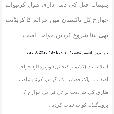
بہیمانہ قتل کی ذمہ داری قبول کرنیوالے
خوارج کل پاکستان میں جرائم کا کریڈیٹ
بھی لینا شروع کردیں،خواجہ آصف
تازہ ترین
,
کشمیر ڈیجیٹل
/
Bukhari
/ By
July 6, 2026
اسلام آباد (کشمیر ڈیجیٹل) وزیردفاع خواجہ
آصف نے پاک فضائیہ کے گروپ کیپٹن عاصم
طارق کی شہادت پر ٹی ٹی پی خوارج کے
پروپیگنڈے کو بے نقاب کردیا۔