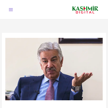
Ski
t
conten