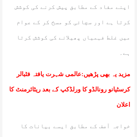
اپنے مفاد کے مطابق پیش کرنے کی کوشش
کرتا ہے اور سچائی کو مسخ کر کے عوام
میں غلط فہمیاں پھیلانے کی کوشش کرتا
ہے۔
مزید یہ بھی پڑھیں:
عالمی شہرت یافتہ فٹبالر
کرسٹیانو رونالڈو کا ورلڈکپ کے بعد ریٹائرمنٹ کا
اعلان
خواجہ آصف کے مطابق ایسے بیانات کا