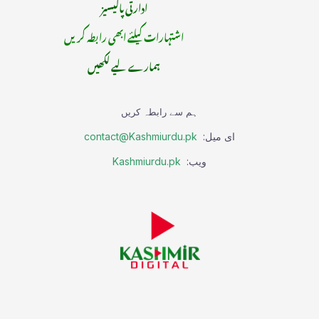
ادارتی پالیسیز
اشتہارات کیلئے ابھی رابطہ کریں
ہمارے لیے لکھیں
ہم سے رابطہ کریں
ای میل:
contact@Kashmiurdu.pk
ویب:
Kashmiurdu.pk