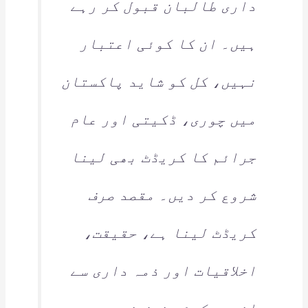
داری طالبان قبول کر رہے
ہیں۔ ان کا کوئی اعتبار
نہیں، کل کو شاید پاکستان
میں چوری، ڈکیتی اور عام
جرائم کا کریڈٹ بھی لینا
شروع کر دیں۔ مقصد صرف
کریڈٹ لینا ہے، حقیقت،
اخلاقیات اور ذمہ داری سے