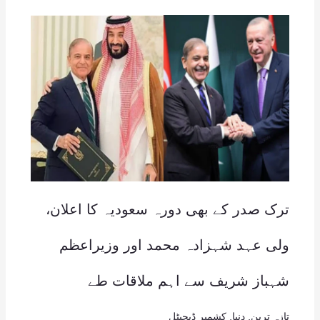
ترک صدر کے بھی دورہ سعودیہ کا اعلان،
ولی عہد شہزادہ محمد اور وزیراعظم
شہباز شریف سے اہم ملاقات طے
تازہ ترین
,
دنیا
,
کشمیر ڈیجیٹل