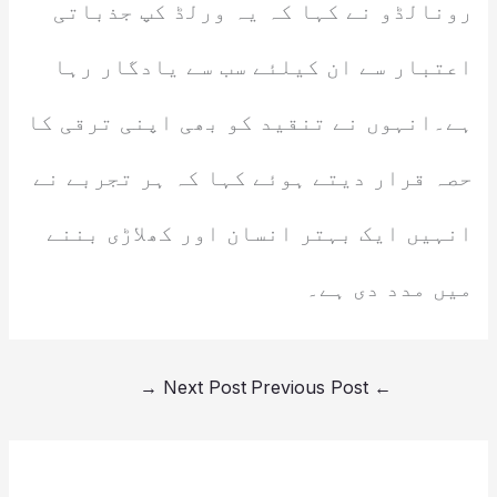
رونالڈو نے کہا کہ یہ ورلڈ کپ جذباتی
اعتبار سے ان کیلئے سب سے یادگار رہا
ہے۔انہوں نے تنقید کو بھی اپنی ترقی کا
حصہ قرار دیتے ہوئے کہا کہ ہر تجربے نے
انہیں ایک بہتر انسان اور کھلاڑی بننے
میں مدد دی ہے۔
→
Next Post
Previous Post
←