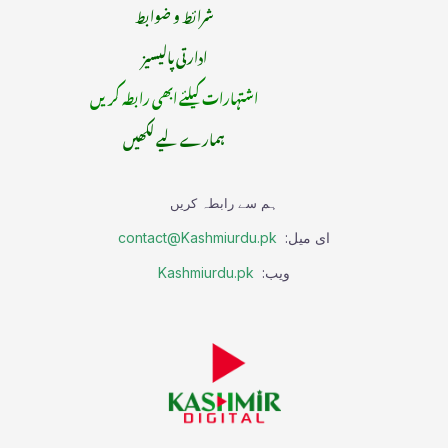
شرائط و ضوابط
ادارتی پالیسیز
اشتہارات کیلئے ابھی رابطہ کریں
ہمارے لیے لکھیں
ہم سے رابطہ کریں
ای میل:
contact@Kashmiurdu.pk
ویب:
Kashmiurdu.pk