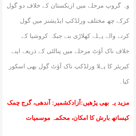
وہ گروپ مرحلے میں ازبکستان کے خلاف دو گول
کرکے چھ مختلف ورلڈکپ ایڈیشنز میں گول
کرنے والے پہلے کھلاڑی بنے جبکہ کروشیا کے
خلاف ناک آؤٹ مرحلے میں پنالٹی کے ذریعے اپنے
کیریئر کا پہلا ورلڈکپ ناک آؤٹ گول بھی اسکور
کیا۔
مزید یہ بھی پڑھیں:
آزادکشمیر: آندھی، گرج چمک
کیساتھ بارش کا امکان، محکمہ موسمیات