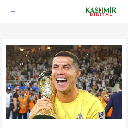
Ski
t
conten