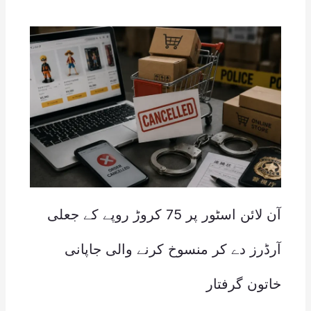
آن لائن اسٹور پر 75 کروڑ روپے کے جعلی
آرڈرز دے کر منسوخ کرنے والی جاپانی
خاتون گرفتار