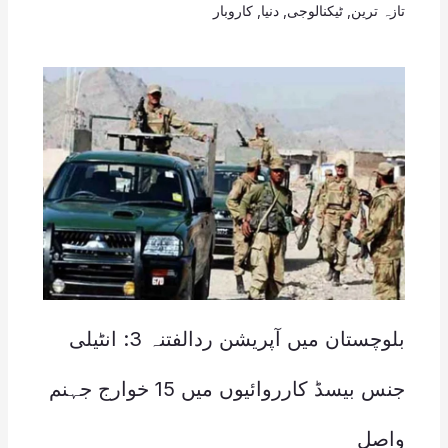
تازہ ترین
,
ٹیکنالوجی
,
دنیا
,
کاروبار
بلوچستان میں آپریشن ردالفتنہ 3: انٹیلی
جنس بیسڈ کارروائیوں میں 15 خوارج جہنم
واصل