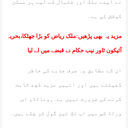
نے اپنے ملک اور فٹبال کے لیے ہر ممکن
کوشش کی ہے۔
مزید یہ بھی پڑھیں:
ملک ریاض کو بڑا جھٹکا،بحریہ
آئیکون ٹاور نیب حکام نے قبضے میں لے لیا
ان کے مطابق وہ صرف جذبے کی خاطر
کھیلتے ہیں اور انہیں مزید کچھ ثابت
کرنے کی ضرورت نہیں ہے۔رونالڈو اس
ورلڈ کپ میں اب تک تین گول کر چکے ہیں۔