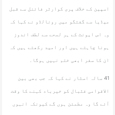
اسپین کے خلاف پری کوارٹر فائنل سے قبل
میڈیا سے گفتگو میں رونالڈو نے کہا کہ
وہ اس ایونٹ کے ہر لمحے سے لطف اندوز
ہونا چاہتے ہیں اور امید رکھتے ہیں کہ
ان کا سفر ابھی ختم نہیں ہوگا۔
41 سالہ اسٹار نے کہا کہ جب بھی بین
الاقوامی فٹبال کو خیرباد کہنے کا وقت
آئے گا وہ مطمئن ہوں گے کیونکہ انہوں