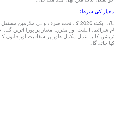
معیار کی شرط:
واضح رہے کہ ایڈہاک ایکٹ 2026 کے تحت صرف وہی ملازمین 
م شرائط، اہلیت اور مقررہ معیار پر پورا اتریں گے۔
ئزیشن کا یہ عمل مکمل طور پر شفافیت اور قانون کے 
ا جائے گا۔