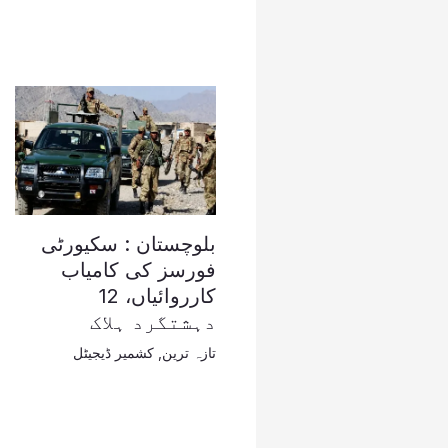
بلوچستان : سکیورٹی
فورسز کی کامیاب
کارروائیاں، 12
دہشتگرد ہلاک
تازہ ترین
,
کشمیر ڈیجیٹل