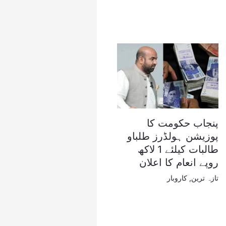
پنجاب حکومت کا
پوزیشن ہولڈرز طلباو
طالبات کیلئے 1 لاکھ
روپے انعام کا اعلان
تازہ ترین
,
کاروبار