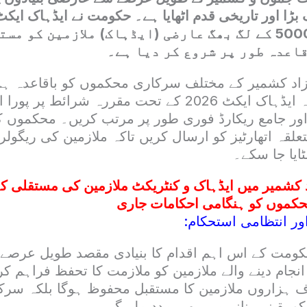
ریاست کے تقریباً 5000 کے لگ بھگ عارضی (ایڈہاک) ملازمین ک
اعدہ طور پر شروع کر دیا ہے۔
اد کشمیر کے مختلف سرکاری محکموں کو باقاعدہ ہد
دی گئی ہیں کہ وہ ایڈہاک ایکٹ 2026 کے تحت مقررہ شرائط 
ور جامع ریکارڈ فوری طور پر مرتب کریں۔ محکموں کو پ
تعلقہ اتھارٹیز کو ارسال کریں تاکہ ملازمین کی ریگول
ایا جا سکے۔
 کشمیر میں ایڈہاک و کنٹریکٹ ملازمین کی مستقلی کے
محکموں کو ہنگامی احکامات جاری
ور انتظامی استحکام:
کومت کے اس اہم اقدام کا بنیادی مقصد طویل عرصے
انجام دینے والے ملازمین کو ملازمت کا تحفظ فراہم ک
ہزاروں ملازمین کا مستقبل محفوظ ہوگا بلکہ سرکا
و یقینی بنانے میں بھی مدد ملے گی۔