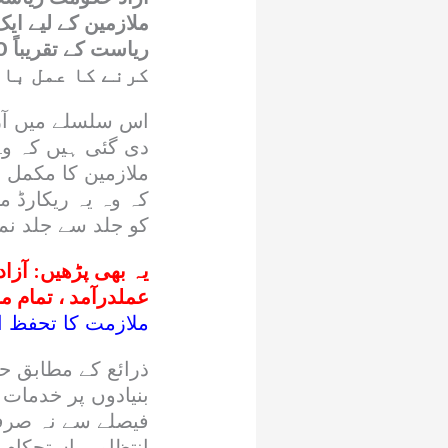
کرنے کا عمل باق
اس سلسلے میں آز
ملازمین کا مکمل ا
کہ وہ یہ ریکارڈ م
کو جلد سے جلد نمٹ
یہ بھی پڑھیں:
آزاد
عملدرآمد ، تمام 
ملازمت کا تحفظ ا
ذرائع کے مطابق ح
بنیادوں پر خدمات 
فیصلے سے نہ صرف 
انتظامی استحکام ک