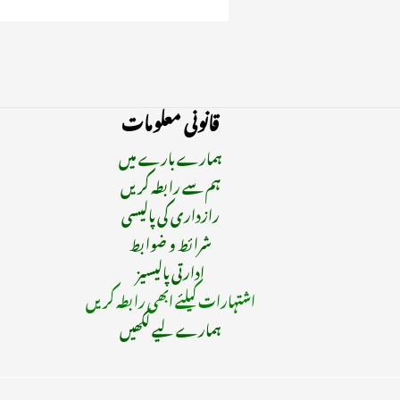
قانونی معلومات
ہمارے بارے میں
ہم سے رابطہ کریں
رازداری کی پالیسی
شرائط و ضوابط
ادارتی پالیسیز
اشتہارات کیلئے ابھی رابطہ کریں
ہمارے لیے لکھیں