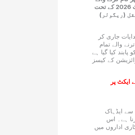
ملازمین کے لیے ایک بڑا اور تاریخی قدم اٹھایا ہے۔ حکومت نے ایڈہاک ایکٹ 2026 کے تحت
و مستقل (ریگولر)
ایات جاری کر
پر پورا اترنے والے تمام
ابند کیا گیا ہے
رائزیشن کے کیسز
 ایکٹ پر
 سے ایڈہاک
رنا ہے۔ اس
ری اداروں میں