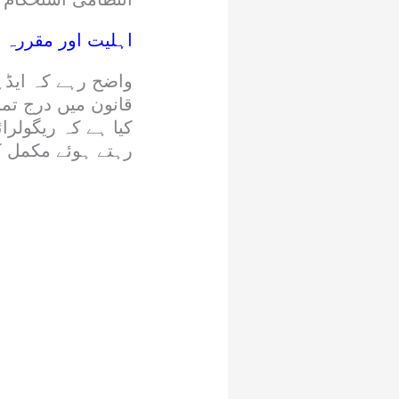
اہلیت اور مقررہ 
قانون میں درج تما
کیا ہے کہ ریگولرا
رہتے ہوئے مکمل کی