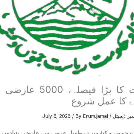
آزاد حکومت کا بڑا فیصل
 کا عمل شروع
یر ڈیجیٹل
/
Erum.jamal
/ By
July 6, 2026
 جموں و کشمیر نے طویل عرصے سے عارضی بنیادوں پر 