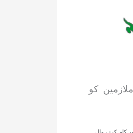
ہ، 5000 عارضی ملازمین کو
کام کرنے والے