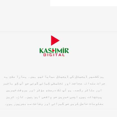
ہم کشمیر ڈیجیٹل کی ڈیجیٹل میڈیا ٹیم ہیں۔ ہمارا مشن ہے
جرات مندانہ صحافت اور تخلیقی کہانی گوئی جو آپ کو باخبر
اور متاثر رکھے۔ ہم آپ تک درست، مؤثر اور بروقت خبریں
پہنچاتے ہیں, ایسی خبریں جو واقعی اہم ہیں۔ تازہ ترین
معلومات حاصل کریں جو گہرائی اور وضاحت سے بھرپور ہوں۔