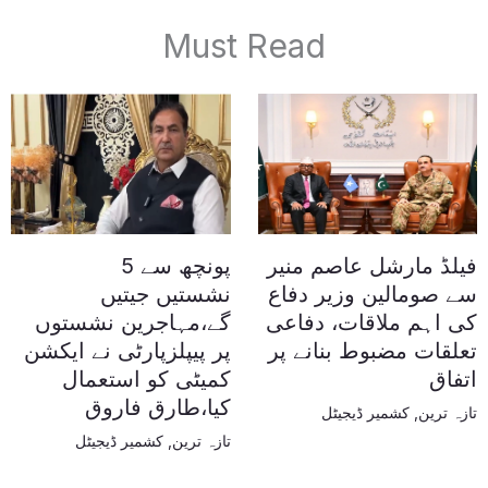
Must Read
فیلڈ مارشل عاصم منیر
پونچھ سے 5
سے صومالین وزیر دفاع
نشستیں جیتیں
کی اہم ملاقات، دفاعی
گے،مہاجرین نشستوں
تعلقات مضبوط بنانے پر
پر پیپلزپارٹی نے ایکشن
اتفاق
کمیٹی کو استعمال
کیا،طارق فاروق
تازہ ترین
,
کشمیر ڈیجیٹل
تازہ ترین
,
کشمیر ڈیجیٹل