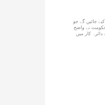
مستقل کیے جائیں گے جو
 حکومت نے واضح
دائرہ کار میں