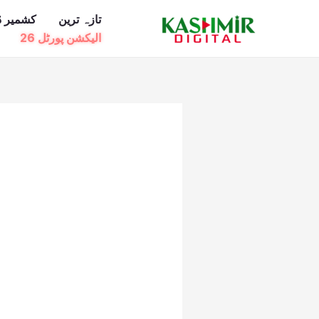
Ski
تازہ ترین
کشمیر ڈ
t
الیکشن پورٹل 26
conten