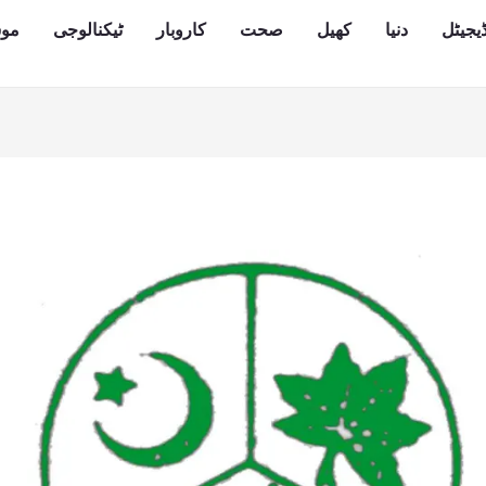
یجیٹل
دنیا
کھیل
صحت
کاروبار
ٹیکنالوجی
مو