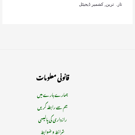
تازہ ترین
,
کشمیر ڈیجیٹل
قانونی معلومات
ہمارے بارے میں
ہم سے رابطہ کریں
رازداری کی پالیسی
شرائط و ضوابط