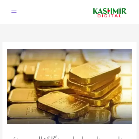
Ski
t
conten