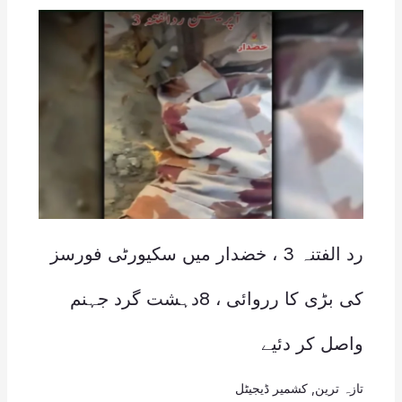
رد الفتنہ 3 ، خضدار میں سکیورٹی فورسز
کی بڑی کا رروائی ، 8دہشت گرد جہنم
واصل کر دئیے
تازہ ترین
,
کشمیر ڈیجیٹل