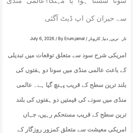
سونا سستا ہوا یا مہنگا؟عالمی منڈی
سے حیران کن اپ ڈیٹ آگئی
تازہ ترین
,
دنیا
,
کاروبار
/
Erum.jamal
/ By
July 6, 2026
امریکی شرح سود سے متعلق توقعات میں تبدیلی
کے باعث عالمی منڈی میں سونا دو ہفتوں کی
بلند ترین سطح کے قریب پہنچ گیا ہے۔ عالمی
منڈی میں سونے کی قیمتیں دو ہفتوں کی بلند
ترین سطح کے قریب مستحکم رہیں، جہاں
امریکی معیشت سے متعلق کمزور روزگار کے