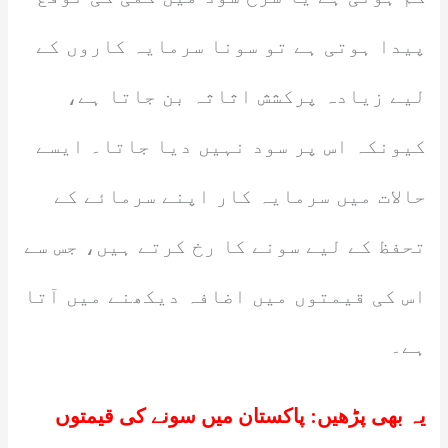
پیدا ہوتی ہے تو سونا سرمایہ کاروں کے
لیے زیادہ پرکشش اثاثہ بن جاتا ہے،
کیونکہ اس پر سود نہیں دیا جاتا۔ ایسے
حالات میں سرمایہ کار اپنے سرمائے کے
تحفظ کے لیے سونے کا رخ کرتے ہیں، جس سے
اس کی قیمتوں میں اضافہ دیکھنے میں آتا
ہے۔
یہ بھی پڑھیں:
پاکستان میں سونے کی قیمتوں