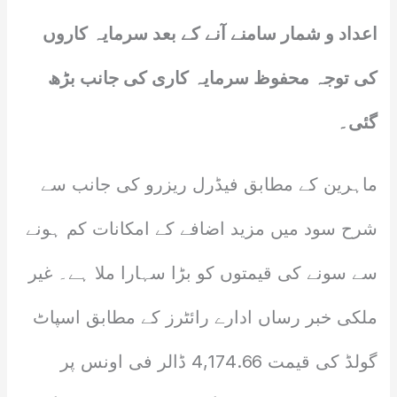
اعداد و شمار سامنے آنے کے بعد سرمایہ کاروں
کی توجہ محفوظ سرمایہ کاری کی جانب بڑھ
گئی۔
ماہرین کے مطابق فیڈرل ریزرو کی جانب سے
شرح سود میں مزید اضافے کے امکانات کم ہونے
سے سونے کی قیمتوں کو بڑا سہارا ملا ہے۔ غیر
ملکی خبر رساں ادارے رائٹرز کے مطابق اسپاٹ
گولڈ کی قیمت 4,174.66 ڈالر فی اونس پر