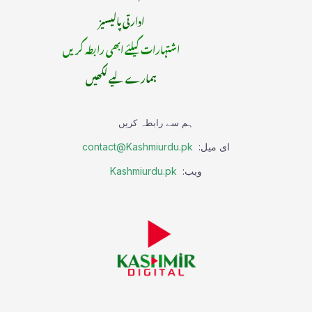
ادارتی پالیسیز
اشتہارات کیلئے ابھی رابطہ کریں
ہمارے لیے لکھیں
ہم سے رابطہ کریں
ای میل:
contact@Kashmiurdu.pk
ویب:
Kashmiurdu.pk