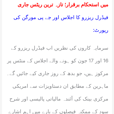
میں استحکام برقرار؛ تازہ ترین ریٹس جاری
فیڈرل ریزرو کا اجلاس اور جے پی مورگن کی
رپورٹ:
سرمایہ کاروں کی نظریں اب فیڈرل ریزرو کے
16 اور 17 جون کو ہونے والے اجلاس کے منٹس پر
مرکوز ہیں، جو بدھ کے روز جاری کیے جائیں گے۔
ماہرین کے مطابق ان دستاویزات سے امریکی
مرکزی بینک کی آئندہ مالیاتی پالیسی اور شرح
سود کے ممکنہ فیصلوں کے بارے میں اہم اشارے