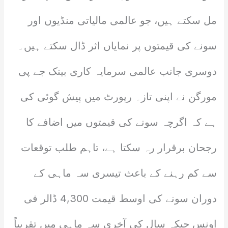
مل سکتے ہیں، جو عالمی مالیاتی منڈیوں اور
سونے کی قیمتوں پر نمایاں اثر ڈال سکتے ہیں۔
دوسری جانب عالمی سرمایہ کاری بینک جے پی
مورگن نے اپنی تازہ رپورٹ میں پیش گوئی کی
ہے کہ اگرچہ سونے کی قیمتوں میں اضافے کا
رجحان برقرار رہ سکتا ہے، تاہم طلب توقعات
سے کم رہنے کے باعث تیسری سہ ماہی کے
دوران سونے کی اوسط قیمت 4,300 ڈالر فی
اونس جبکہ سال کی آخری سہ ماہی میں تقریباً