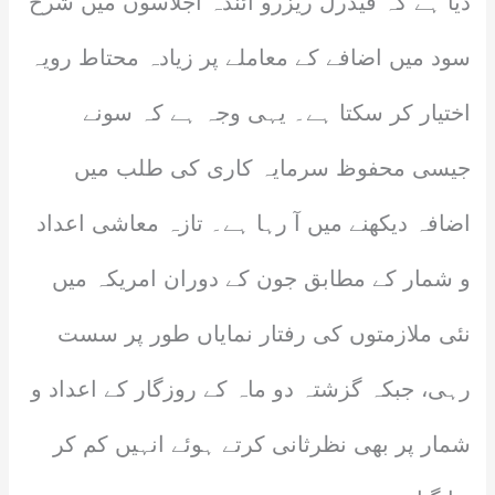
دیا ہے کہ فیڈرل ریزرو آئندہ اجلاسوں میں شرح
سود میں اضافے کے معاملے پر زیادہ محتاط رویہ
اختیار کر سکتا ہے۔ یہی وجہ ہے کہ سونے
جیسی محفوظ سرمایہ کاری کی طلب میں
اضافہ دیکھنے میں آ رہا ہے۔ تازہ معاشی اعداد
و شمار کے مطابق جون کے دوران امریکہ میں
نئی ملازمتوں کی رفتار نمایاں طور پر سست
رہی، جبکہ گزشتہ دو ماہ کے روزگار کے اعداد و
شمار پر بھی نظرثانی کرتے ہوئے انہیں کم کر