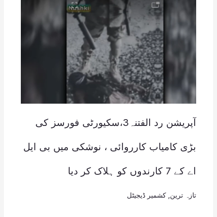
آپریشن رد الفتنہ3،سکیورٹی فورسز کی
بڑی کامیاب کارروائی ، نوشکی میں بی ایل
اے کے 7 کارندوں کو ہلاک کر دیا
تازہ ترین
,
کشمیر ڈیجیٹل