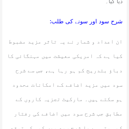
دیا گیا۔
شرح سود اور سونے کی طلب:
ان اعداد و شمار نے یہ تاثر مزید مضبوط
کیا ہے کہ امریکی معیشت میں مہنگائی کا
دباؤ بتدریج کم ہو رہا ہے، جس سے شرح
سود میں مزید اضافے کے امکانات محدود
ہو سکتے ہیں۔ مارکیٹ تجزیہ کاروں کے
مطابق جب شرح سود میں اضافے کی رفتار
کم ہوتی ہے یا شرح سود میں کمی کی توقع