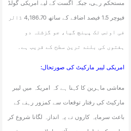
مستحکم رہی، جبکہ اگست کے لیے امریکی گولڈ
فیوچر 1.5 فیصد اضافے کے ساتھ 4,186.70 ڈالر
فی اونس تک پہنچ گیا، جو گزشتہ دو
ہفتوں کی بلند ترین سطح کے قریب ہے۔
امریکی لیبر مارکیٹ کی صورتحال:
معاشی ماہرین کا کہنا ہے کہ امریکہ میں لیبر
مارکیٹ کی رفتار توقعات سے کمزور رہنے کے
باعث سرمایہ کاروں نے یہ اندازہ لگانا شروع کر