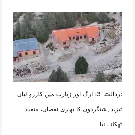
:ردالفتنہ3: ارگ اور زیارت میں کارروائیاں
تیز،دہشتگردوں کا بھاری نقصان، متعدد
ٹھکانے تباہ