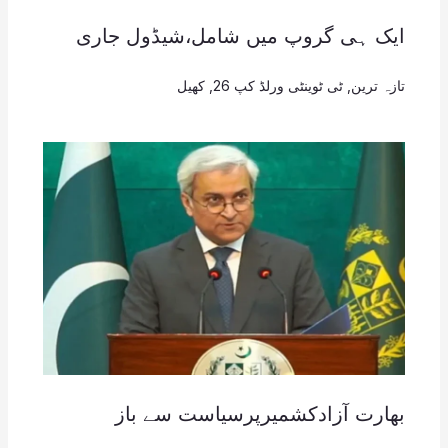
ایک ہی گروپ میں شامل،شیڈول جاری
تازہ ترین
,
ٹی ٹوینٹی ورلڈ کپ 26
,
کھیل
بھارت آزادکشمیرپرسیاست سے باز