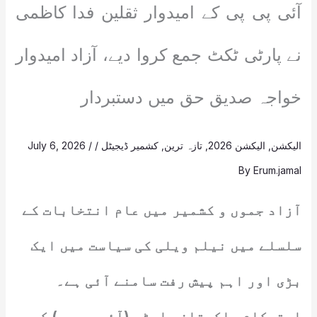
آئی پی پی کے امیدوار ثقلین فدا کاظمی
نے پارٹی ٹکٹ جمع کروا دیے، آزاد امیدوار
خواجہ صدیق حق میں دستبردار
الیکشن
,
الیکشن 2026
,
تازہ ترین
,
کشمیر ڈیجیٹل
/
/
July 6, 2026
By
Erum.jamal
آزاد جموں و کشمیر میں عام انتخابات کے
سلسلے میں نیلم ویلی کی سیاست میں ایک
بڑی اور اہم پیش رفت سامنے آئی ہے۔
استحکام پاکستان پارٹی (آئی پی پی) کے