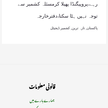
رہے،پروپیگنڈا پھیلا کرمسئلہ کشمیر سے
توجہ نہیں ہٹا سکتا،دفترخارجہ
پاکستان
,
تازہ ترین
,
کشمیر ڈیجیٹل
قانونی معلومات
ہمارے بارے میں