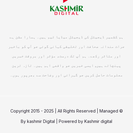
ہم کشمیر ڈیجیٹل کی ڈیجیٹل میڈیا ٹیم ہیں۔ ہمارا مشن ہے
جرات مندانہ صحافت اور تخلیقی کہانی گوئی جو آپ کو باخبر
اور متاثر رکھے۔ ہم آپ تک درست، مؤثر اور بروقت خبریں
پہنچاتے ہیں, ایسی خبریں جو واقعی اہم ہیں۔ تازہ ترین
معلومات حاصل کریں جو گہرائی اور وضاحت سے بھرپور ہوں۔
© Copyright 2015 - 2025 | All Rights Reserved | Managed
By
kashmir Digital
| Powered by
Kashmir digital