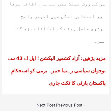
پی کے ووٹ بینک میں نمایاں اضافہ ہوگا
اور انتخابی دنگل میں انہیں واضح
برتری حاصل ہونے کے امکانات بڑھ گئے
ہیں۔
مزید پڑھیں:
آزاد کشمیر الیکشن ؛ ایل اے 43 سے
نوجوان سیاسی رہنما حمزہ بزمی کو استحکامِ
پاکستان پارٹی کا ٹکٹ جاری
→
Next Post
Previous Post
←