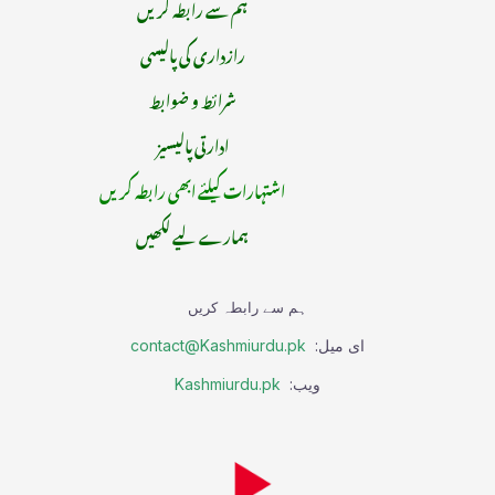
ہم سے رابطہ کریں
رازداری کی پالیسی
شرائط و ضوابط
ادارتی پالیسیز
اشتہارات کیلئے ابھی رابطہ کریں
ہمارے لیے لکھیں
ہم سے رابطہ کریں
ای میل:
contact@Kashmiurdu.pk
ویب:
Kashmiurdu.pk