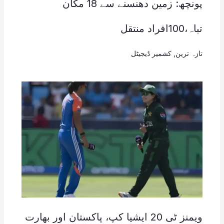
پونچھ: زمین دھنسنے سے 18 مکان
تباہ،100افراد منتقل
تازہ ترین
,
کشمیر ڈیجیٹل
ویمنز ٹی 20 ایشیا کپ، پاکستان اور بھارت