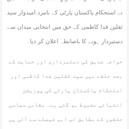
نے استحکام پاکستان پارٹی کے نامزد امیدوار سید
ثقلین فدا کاظمی کے حق میں انتخابی میدان سے
دستبردار ہونے کا باضابطہ اعلان کر دیا۔
خواجہ صدیق کی دستبرداری اور حمایت کے
بعد حلقے میں سید ثقلین فدا کاظمی اور
استحکام پاکستان پارٹی کی پوزیشن
انتہائی مضبوط ہو گئی ہے۔ مقامی سیاسی
حلقوں کے مطابق اس اہم فیصلے سے آئی پی