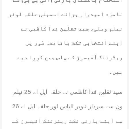
نامزد امیدوار برائے اسمبلی حلقہ لوئر
نیلم ویلی، سید ثقلین فدا کاظمی نے
اپنے انتخابی ٹکٹ باقاعدہ طور پر
ریٹرننگ آفیسرز کے پاس جمع کروا دیے
ہیں۔
سید ثقلین فدا کاظمی نے حلقہ ایل اے 25 نیلم
ون سے سردار تنویر الیاس اور حلقہ ایل اے 26
سے اپنے پارٹی ٹکٹ ریٹرننگ آفیسرز کے