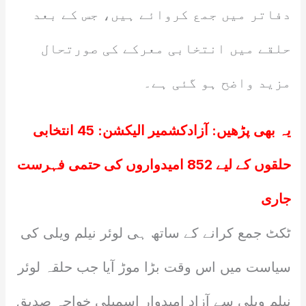
دفاتر میں جمع کروائے ہیں، جس کے بعد
حلقے میں انتخابی معرکے کی صورتحال
مزید واضح ہو گئی ہے۔
یہ بھی پڑھیں:
آزادکشمیر الیکشن: 45 انتخابی
حلقوں کے لیے 852 امیدواروں کی حتمی فہرست
جاری
ٹکٹ جمع کرانے کے ساتھ ہی لوئر نیلم ویلی کی
سیاست میں اس وقت بڑا موڑ آیا جب حلقہ لوئر
نیلم ویلی سے آزاد امیدوارِ اسمبلی خواجہ صدیق