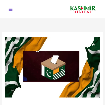
Ski
t
conten