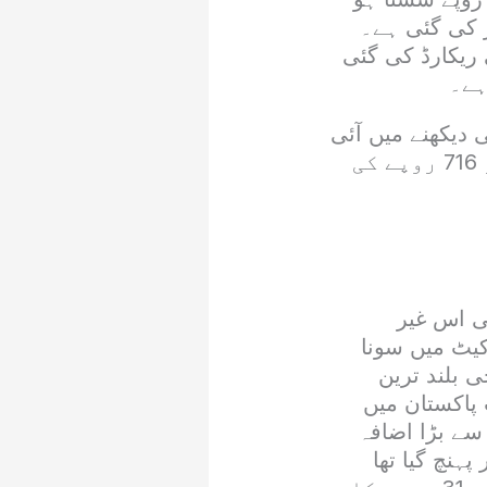
 4 لاکھ 39 ہزار 836 روپے مقرر کی گئی ہے۔
وپے کی نمایاں کمی ریکارڈ کی گئی
دیکھنے میں آئی
ہے۔ مقامی مارکیٹ میں فی تولہ چاندی 48 روپے سستی ہو کر 6 ہزار 716 روپے کی
ی اس غیر
کیٹ میں سونا
اونس کی تاریخی بلند ترین
پاکستان میں
کا اب تک کا سب سے بڑا اضافہ
ترین سطح پر پہنچ گیا تھا