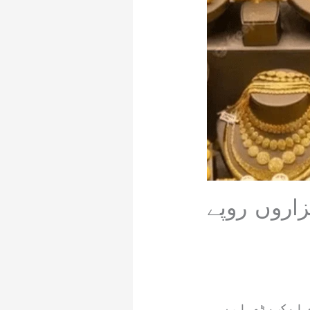
اروں روپے
ایک بڑی اور