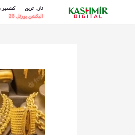
Ski
تازہ ترین
کشمیر ڈ
t
الیکشن پورٹل 26
conten