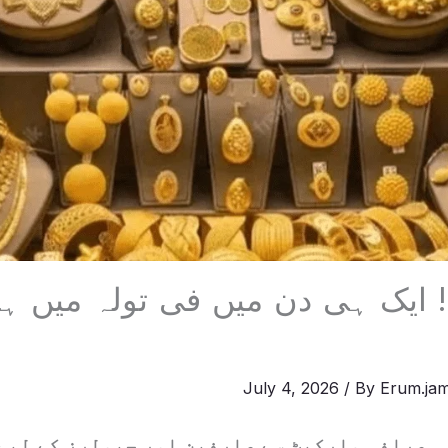
 ایک ہی دن میں فی تولہ میں ہز
July 4, 2026
/ By
Erum.jam
 صرافہ مارکیٹ سے صارفین اور جیولرز کے لیے 