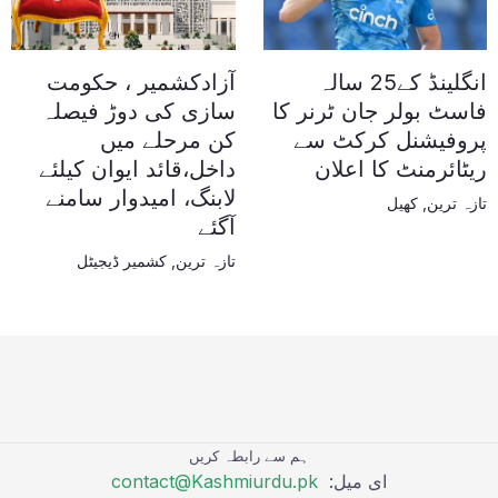
انگلینڈ کے25 سالہ
آزادکشمیر ، حکومت
فاسٹ بولر جان ٹرنر کا
سازی کی دوڑ فیصلہ
پروفیشنل کرکٹ سے
کن مرحلے میں
ریٹائرمنٹ کا اعلان
داخل،قائد ایوان کیلئے
لابنگ، امیدوار سامنے
تازہ ترین
,
کھیل
آگئے
تازہ ترین
,
کشمیر ڈیجیٹل
ہم سے رابطہ کریں
ای میل:
contact@Kashmiurdu.pk