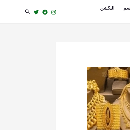
سم
الیکشن
Search