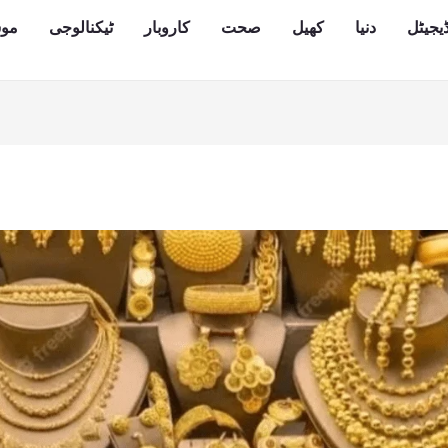
یجیٹل
دنیا
کھیل
صحت
کاروبار
ٹیکنالوجی
مو