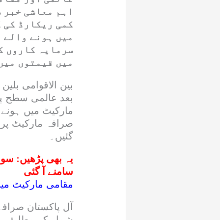
اہم معاشی خبر س
کمی ریکارڈ کی 
میں ہونے والے ت
سرمایہ کاروں کی
میں قیمتوں میں 
مارکیٹ میں ہونے 
صرافہ مارکیٹ پر 
گئیں۔
یہ بھی پڑھیں:
سونا
سامنے آ گئی
مقامی مارکیٹ میں فی تولہ اور 10 گ
آل پاکستان صرافہ