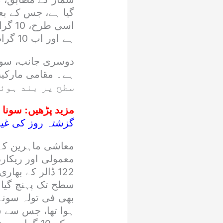
ہے اور اب 10 گرام سونا 3 لاکھ 77 ہزار 88 روپے کی سطح پر آ گیا ہے۔
دوسری جانب، سونے
سطح پر بند ہوئ
مزید پڑھیں:
سونا مہنگ
گزشتہ روز کی غیر
معاشی ماہرین کے
معمولی اور ریکار
سطح تک پہنچ گیا 