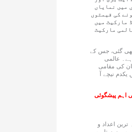
 میں نمایاں
ونے کی قیمتوں
 مارکیٹ میں
المی مارکیٹ
ت میں 11 ڈالر کی کمی دیکھی گئی، جس کے
ر آ گیا ہے۔ عالمی
ان کی مقامی
یکدم نیچے آ
ی اہم پیشگوئی
ترین اعداد و
ار کے مطابق، مقامی صرافہ مارکیٹ میں فی تولہ سونا 1 ہزار 100 روپے سستا ہو