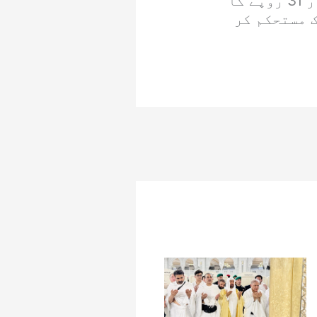
جبکہ 10 گرام سونا 10 ہزار 459 روپے کے اضافے کے بعد 3 لاکھ 78 ہزار 31 روپے کا
 مستحکم کر