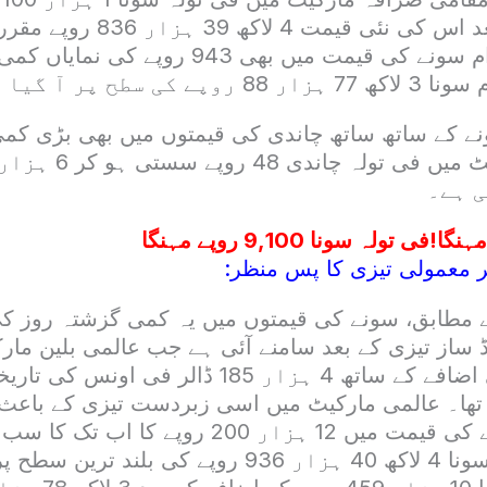
گیا ہے، جس کے بعد اس کی نئی قیمت
اسی طرح، 10 گرام سونے کی قیمت میں بھی 943 ر
 کے ساتھ ساتھ چاندی کی قیمتوں میں بھی بڑی کمی 
ی ہے۔
ا!فی تولہ سونا 9,100 روپے مہنگا
 معمولی تیزی کا پس منظر:
 مطابق، سونے کی قیمتوں میں یہ کمی گزشتہ روز ک
ڈ ساز تیزی کے بعد سامنے آئی ہے جب عالمی بلین مار
122 ڈالر کے بھاری اضافے کے ساتھ 4 ہزار 185 ڈالر فی 
تھا۔ عالمی مارکیٹ میں اسی زبردست تیزی کے باعث 
بھی فی تولہ سونے کی قیمت میں 12 ہزار 200 روپے 
ہوا تھا، جس سے سونا 4 لاکھ 40 ہزار 936 روپے کی بلند 