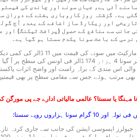
امنے آئی ہے، جہاں سونے اور چاندی کی قیمتوں
گئی ہے۔ گزشتہ روز کاروباری ہفتے کے دوران س
اریخی اور ریکارڈ ساز اضافے کے بعد، آج گولڈ
 جانب سے منافع کے حصول (پرافٹ ٹیکنگ) اور ع
نرمی کے باعث سونا یکدم سستا ہو گیا ہے۔
بین الاقوامی بلین مارکیٹ میں سونے کی قیم
بعد عالمی سطح پر سونا 4 ہزار 174 ڈالر فی اونس کی سطح پ
والی اس مندی کے براہِ راست اور واضح اثرات پاکست
بھی مرتب ہوئے، جس سے مقامی سطح پر بھی قیمتیں 
 مہنگا یا سستا؟ عالمی مالیاتی ادارے جے پی مورگن ک
رام سونا ہزاروں روپے سستا:
 جیولرز ایسوسی ایشن کی جانب سے جاری کردہ تازہ 
شم