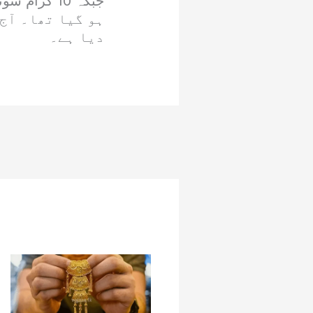
ہو گیا تھا۔ آج 
دیا ہے۔