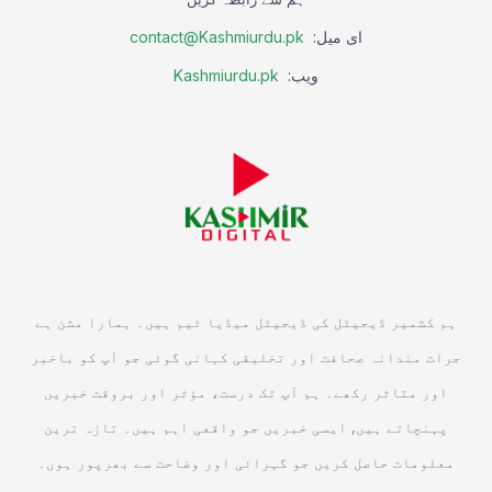
ای میل:
contact@Kashmiurdu.pk
ویب:
Kashmiurdu.pk
ہم کشمیر ڈیجیٹل کی ڈیجیٹل میڈیا ٹیم ہیں۔ ہمارا مشن ہے
جرات مندانہ صحافت اور تخلیقی کہانی گوئی جو آپ کو باخبر
اور متاثر رکھے۔ ہم آپ تک درست، مؤثر اور بروقت خبریں
پہنچاتے ہیں, ایسی خبریں جو واقعی اہم ہیں۔ تازہ ترین
معلومات حاصل کریں جو گہرائی اور وضاحت سے بھرپور ہوں۔