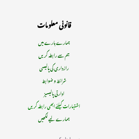
قانونی معلومات
ہمارے بارے میں
ہم سے رابطہ کریں
رازداری کی پالیسی
شرائط و ضوابط
ادارتی پالیسیز
اشتہارات کیلئے ابھی رابطہ کریں
ہمارے لیے لکھیں
ہم سے رابطہ کریں