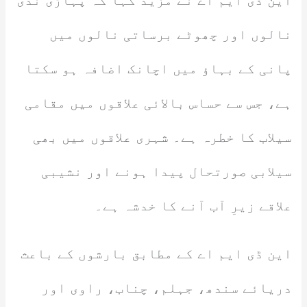
این ڈی ایم اے نے مزید کہا کہ پہاڑی ندی
نالوں اور چھوٹے برساتی نالوں میں
پانی کے بہاؤ میں اچانک اضافہ ہو سکتا
ہے، جس سے حساس بالائی علاقوں میں مقامی
سیلاب کا خطرہ ہے۔ شہری علاقوں میں بھی
سیلابی صورتحال پیدا ہونے اور نشیبی
علاقے زیرِ آب آنے کا خدشہ ہے۔
این ڈی ایم اے کے مطابق بارشوں کے باعث
دریائے سندھ، جہلم، چناب، راوی اور