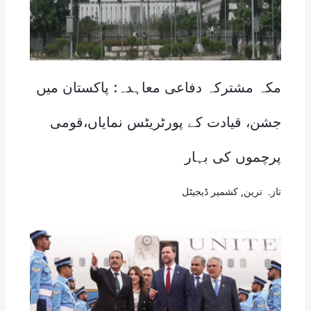
مکہ مشترکہ دفاعی معاہدہ: پاکستان میں
جشن، قیادت کے پورٹریٹس نمایاں،قومی
پرچموں کی بہار
تازہ ترین
,
کشمیر ڈیجیٹل