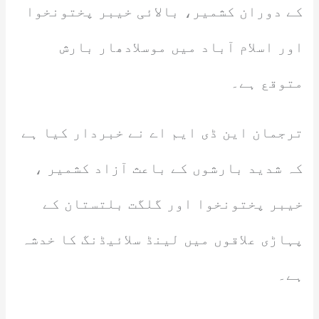
کے دوران کشمیر، بالائی خیبر پختونخوا
اور اسلام آباد میں موسلادھار بارش
متوقع ہے۔
ترجمان این ڈی ایم اے نے خبردار کیا ہے
کہ شدید بارشوں کے باعث آزاد کشمیر ،
خیبر پختونخوا اور گلگت بلتستان کے
پہاڑی علاقوں میں لینڈ سلائیڈنگ کا خدشہ
ہے۔