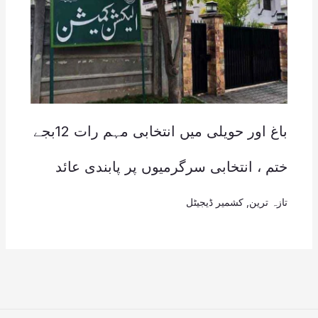
باغ اور حویلی میں انتخابی مہم رات 12بجے
ختم ، انتخابی سرگرمیوں پر پابندی عائد
تازہ ترین
,
کشمیر ڈیجیٹل