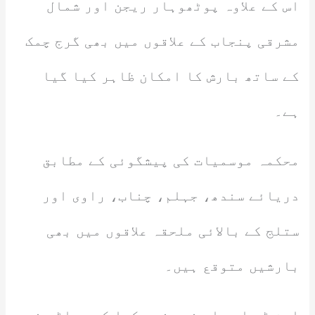
اس کے علاوہ پوٹھوہار ریجن اور شمال
مشرقی پنجاب کے علاقوں میں بھی گرج چمک
کے ساتھ بارش کا امکان ظاہر کیا گیا
ہے۔
محکمہ موسمیات کی پیشگوئی کے مطابق
دریائے سندھ، جہلم، چناب، راوی اور
ستلج کے بالائی ملحقہ علاقوں میں بھی
بارشیں متوقع ہیں۔