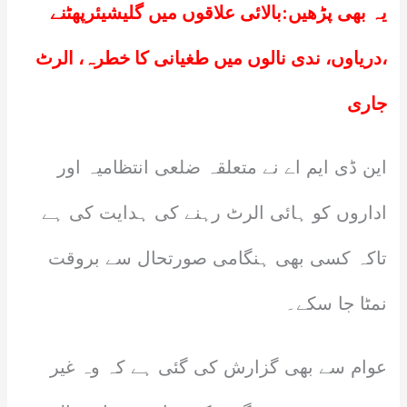
یہ بھی پڑھیں:
بالائی علاقوں میں گلیشیئرپھٹنے
،دریاوں، ندی نالوں میں طغیانی کا خطرہ، الرٹ
جاری
این ڈی ایم اے نے متعلقہ ضلعی انتظامیہ اور
اداروں کو ہائی الرٹ رہنے کی ہدایت کی ہے
تاکہ کسی بھی ہنگامی صورتحال سے بروقت
نمٹا جا سکے۔
عوام سے بھی گزارش کی گئی ہے کہ وہ غیر