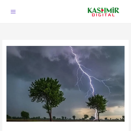
Ski
t
conten