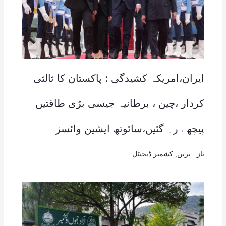
ایران،امریکہ کشیدگی : پاکستان کا ثالثی
کردار ،چین ، برطانیہ جیسی بڑی طاقتیں
پیچھے رہ گئیں،سائوتھ ایشین وائسز
تازہ ترین
,
کشمیر ڈیجیٹل