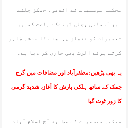
محکمہ موسمیات نے آندھی، جھکڑ چلنے
اور آسمانی بجلی گرنےکے باعث کمزور
تعمیرات کو نقصان پہنچنے کا خدشہ ظاہر
کرتے ہوئے الرٹ بھی جاری کر دیا ہے۔
یہ بھی پڑھیں:
مظفرآباد اور مضافات میں گرج
چمک کے ساتھ ہلکی بارش کا آغاز، شدید گرمی
کا زور ٹوٹ گیا
محکمہ موسمیات کے مطابق آج اسلام آباد