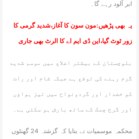
ابر آلود رہے گا۔
یہ بھی پڑھیں:
مون سون کا آغاز،شدید گرمی کا
زور ٹوٹ گیا،این ڈی ایم اے کا الرٹ بھی جاری
بلوچستان کے بیشتر اضلاع میں موسم شدید
گرم رہنے کی توقع ہے جبکہ شام اور رات
کو خضدار اور گردونواح میں تیز ہواؤں
اور گرج چمک کے ساتھ بارش ہو سکتی ہے۔
محکمہ موسمیات نے بتایا کہ گزشتہ 24 گھنٹوں