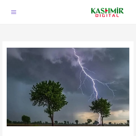
Ski
t
conten