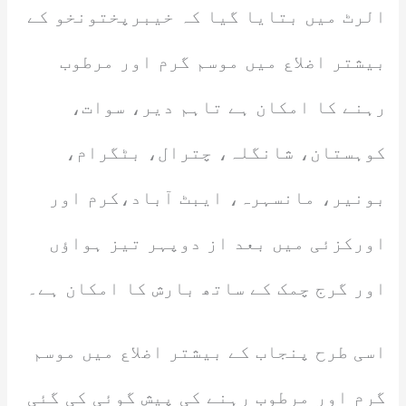
الرٹ میں بتایا گیا کہ خیبرپختونخو کے
بیشتر اضلاع میں موسم گرم اور مرطوب
رہنے کا امکان ہے تاہم دیر، سوات،
کوہستان، شانگلہ، چترال، بٹگرام،
بونیر، مانسہرہ، ایبٹ آباد،کرم اور
اورکزئی میں بعد از دوپہر تیز ہواؤں
اور گرج چمک کے ساتھ بارش کا امکان ہے۔
اسی طرح پنجاب کے بیشتر اضلاع میں موسم
گرم اور مرطوب رہنے کی پیش گوئی کی گئی