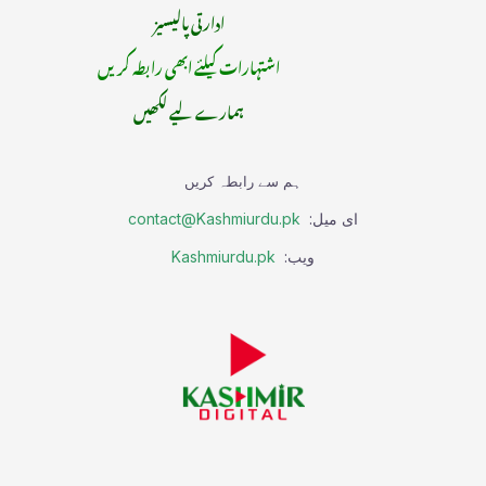
ادارتی پالیسیز
اشتہارات کیلئے ابھی رابطہ کریں
ہمارے لیے لکھیں
ہم سے رابطہ کریں
ای میل:
contact@Kashmiurdu.pk
ویب:
Kashmiurdu.pk