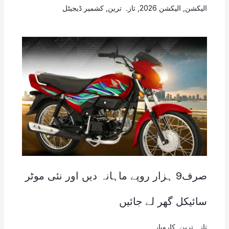
الیکشن
,
الیکشن 2026
,
تازہ ترین
,
کشمیر ڈیجیٹل
صرف9 ہزار روپے ماہانہ دیں اور نئی موٹر
سائیکل گھر لے جائیں
تازہ ترین
,
کاروبار