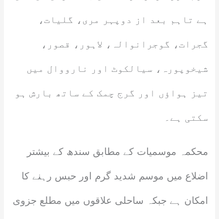
ہے تاہم بعد از دوپہر مری، گلیات،
گجرات، گوجرانوالہ، لاہور، قصور،
شیخوپورہ، سیالکوٹ اور نارووال میں
تیز ہواؤں اور گرج چمک کے ساتھ بارش ہو
سکتی ہے۔
محکمہ موسمیات کے مطابق سندھ کے بیشتر
اضلاع میں موسم شدید گرم اور حبس رہنے کا
امکان ہے جبکہ ساحلی علاقوں میں مطلع جزوی