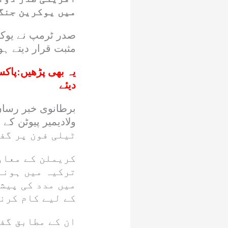
میں یوکرین جنگ 
صدر ٹرمپ نے یوکر
مثبت قرار دیتے ہ
یہ بھی پڑھیں:
دیئے
برطانوی خبر رساں
ٹیلی فون پر گف
کریملن کے معاو
ترکیہ میں ہونے
میں مدد کی پیشک
کے لیے کام کرن
ان کے مطابق گف