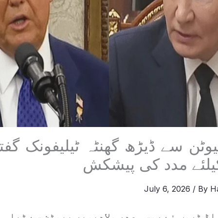
وٹن سے ڈیڑھ گھنٹہ ٹیلیفونک گفتگ
یلئے مدد کی پیشکش
July 6, 2026
/ By
H
ڈ ٹرمپ نے روسی صدر ولادیمیر پیوٹن سے ٹیلی 