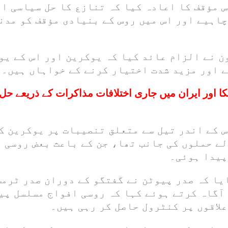
 مؤقف کا اعادہ کیا کہ تنازع کا حل سیاسی ا
اہیے اور اس میں روس کے بنیادی مؤقف کو مدن
ن نے الزام عائد کیا کہ یوکرین اور اس کے یو
ے اور مزید شدت اختیار کرنے کے خواہاں ہیں۔
کا اور ایران میں جاری اختلافات مذاکرات کے ذریعے ح
س کے اندر تیل سے متعلق تنصیبات پر یوکرین ک
ے حملوں کی جانب تھا، جن کے باعث بعض روسی ع
پیدا ہوئی۔
ا کہ صدر پیوٹن نے گفتگو کے دوران صدر ٹرمپ 
آگاہ کرتے ہوئے کہا کہ روسی افواج مسلسل پی
لاقوں پر کنٹرول حاصل کر رہی ہیں۔