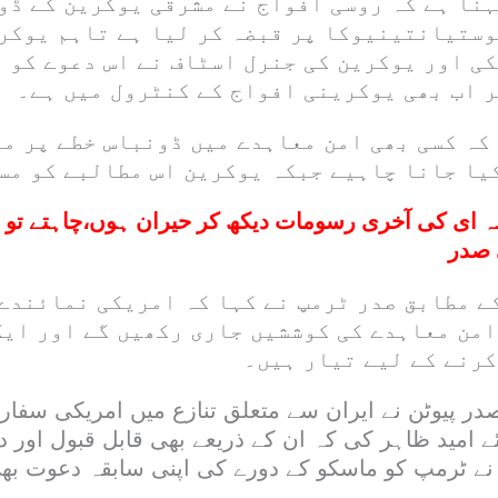
ہنا ہے کہ روسی افواج نے مشرقی یوکرین کے ڈو
وستیانتینیوکا پر قبضہ کر لیا ہے تاہم یوکر
کی اور یوکرین کی جنرل اسٹاف نے اس دعوے کو 
ر اب بھی یوکرینی افواج کے کنٹرول میں ہے۔
 کہ کسی بھی امن معاہدے میں ڈونباس خطے پر م
یا جانا چاہیے جبکہ یوکرین اس مطالبے کو مس
ہ ای کی آخری رسومات دیکھ کر حیران ہوں،چاہتے تو س
 صدر
ے مطابق صدر ٹرمپ نے کہا کہ امریکی نمائندے
امن معاہدے کی کوششیں جاری رکھیں گے اور ایک
کرنے کے لیے تیار ہیں۔
 صدر پیوٹن نے ایران سے متعلق تنازع میں امریکی سف
 امید ظاہر کی کہ ان کے ذریعے بھی قابل قبول اور دی
 نے ٹرمپ کو ماسکو کے دورے کی اپنی سابقہ دعوت بھ