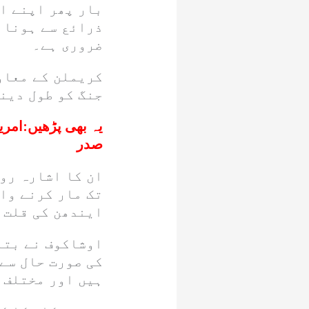
بار پھر اپنے اس
ذرائع سے ہونا چ
ضروری ہے۔
کریملن کے معاو
جنگ کو طول دین
یہ بھی پڑھیں:
امری
صدر
ان کا اشارہ رو
تک مار کرنے وال
ایندھن کی قلت 
اوشاکوف نے بتای
کی صورت حال سے 
ہیں اور مختلف ع