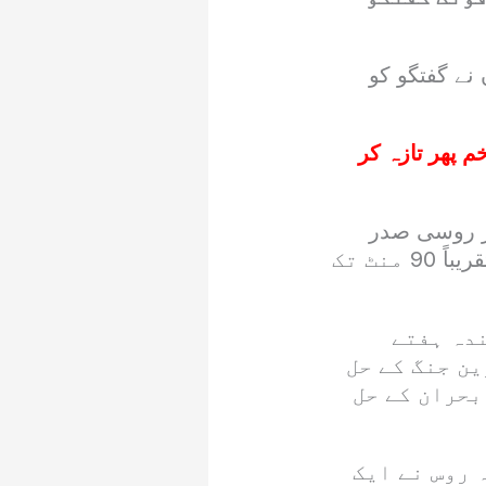
نے گفتگو کو
 کے زخم پھر تازہ کر
ور روسی صدر
ولادیمیر پیوٹن کے درمیان ہفتے کے روز امریکا کے یومِ آزادی کے موقع پر تقریباً 90 منٹ تک
ندہ ہفتے
ین جنگ کے حل
بحران کے حل
 روس نے ایک