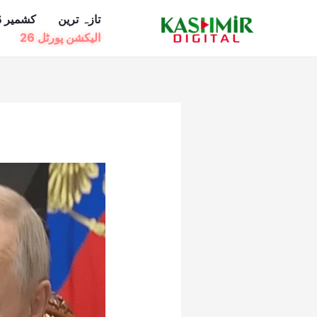
Ski
تازہ ترین
کشمیر ڈ
t
الیکشن پورٹل 26
conten