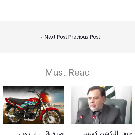
→
Next Post
Previous Post
←
Must Read
چیف الیکشن کمشنر:
صرف9 ہزار روپے