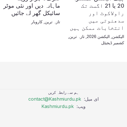
20 یا 21 اگست تک
ماہانہ دیں اور نئی موٹر
راولاکوٹ اور
سائیکل گھر لے جائیں
سدھنوتی میں
تازہ ترین
,
کاروبار
انتخابات ممکن ہیں
الیکشن
,
الیکشن 2026
,
تازہ ترین
,
کشمیر ڈیجیٹل
ہم سے رابطہ کریں
ای میل:
contact@Kashmiurdu.pk
ویب:
Kashmiurdu.pk