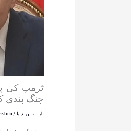
ٹرمپ کی پی
جنگ بندی ک
تازہ ترین
,
دنیا
/
ashmi
امریکی صدر ڈونل