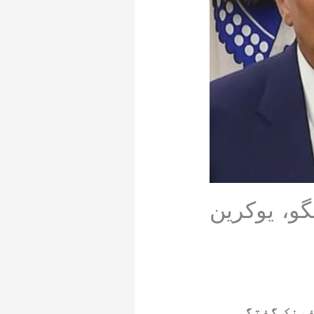
و، یوکرین
فونک گفتگو