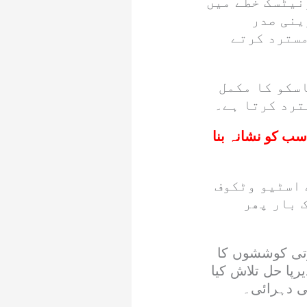
نیٹسک خطے میں
ینی صدر
مسترد کرتے
اسکو کا مکمل
ترد کرتا ہے۔
ب کو نشانہ بنا
 اسٹیو وٹکوف
 بار پھر
ارتی کوششوں کا
رپا حل تلاش کیا
ی دہرائی۔