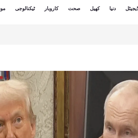
یجیٹل
دنیا
کھیل
صحت
کاروبار
ٹیکنالوجی
مو