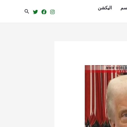
سم
الیکشن
Search