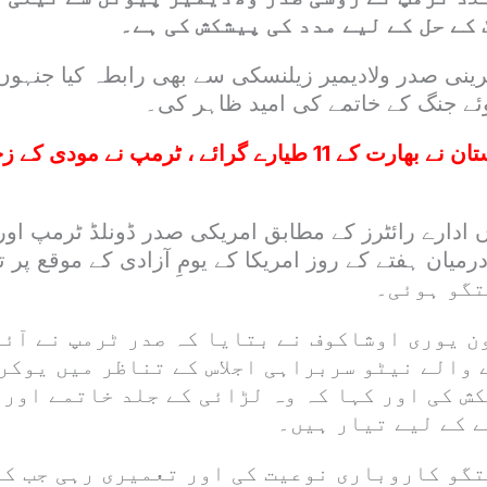
کے حل کے لیے مدد کی پیشکش کی ہے۔
ینی صدر ولادیمیر زیلنسکی سے بھی رابطہ کیا جنہوں 
وئے جنگ کے خاتمے کی امید ظاہر کی۔
پاکستان نے بھارت کے 11 طیارے گرائے ، ٹرمپ نے مودی
 ادارے رائٹرز کے مطابق امریکی صدر ڈونلڈ ٹرمپ ا
تگو ہوئی۔
ن یوری اوشاکوف نے بتایا کہ صدر ٹرمپ نے آئ
 والے نیٹو سربراہی اجلاس کے تناظر میں یوکر
ش کی اور کہا کہ وہ لڑائی کے جلد خاتمے اور 
ے کے لیے تیار ہیں۔
تگو کاروباری نوعیت کی اور تعمیری رہی جب کہ