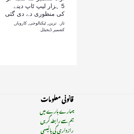
5 ہزار لیپ ٹاپ دینے
کی منظوری دے دی گئی
تازہ ترین
,
ٹیکنالوجی
,
کاروبار
,
کشمیر ڈیجیٹل
قانونی معلومات
ہمارے بارے میں
ہم سے رابطہ کریں
رازداری کی پالیسی