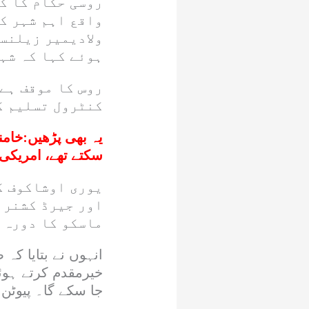
روسی حکام کا ک
واقع اہم شہر ک
ولادیمیر زیلنس
ہوئے کہا کہ شہ
روس کا موقف ہے
کنٹرول تسلیم ک
یہ بھی پڑھیں:
خامن
سکتے تھے، امریکی
یوری اوشاکوف ک
اور جیرڈ کشنر 
ماسکو کا دورہ 
انہوں نے بتایا کہ
خیرمقدم کرتے ہوئے
جا سکے گا۔ پیوٹن