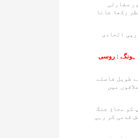
ور سفارتی
ظر رکھا جانا
رپی اتحادی
ل ہونگے : روسی
ے طویل فاصلے
لاقوں میں
کو محاذِ جنگ
ش قدمی کر رہی