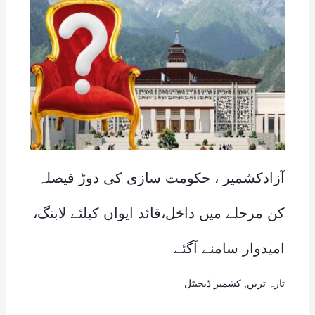
آزادکشمیر ، حکومت سازی کی دوڑ فیصلہ
کن مرحلے میں داخل،قائد ایوان کیلئے لابنگ،
امیدوار سامنے آگئے
تازہ ترین
,
کشمیر ڈیجیٹل