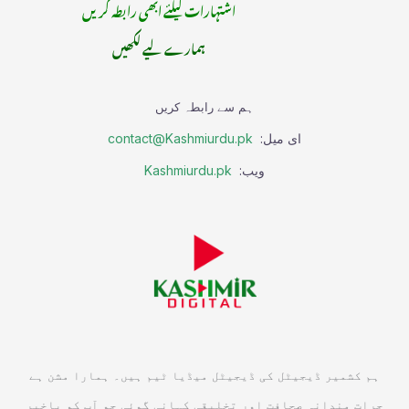
اشتہارات کیلئے ابھی رابطہ کریں
ہمارے لیے لکھیں
ہم سے رابطہ کریں
ای میل:
contact@Kashmiurdu.pk
ویب:
Kashmiurdu.pk
ہم کشمیر ڈیجیٹل کی ڈیجیٹل میڈیا ٹیم ہیں۔ ہمارا مشن ہے
جرات مندانہ صحافت اور تخلیقی کہانی گوئی جو آپ کو باخبر