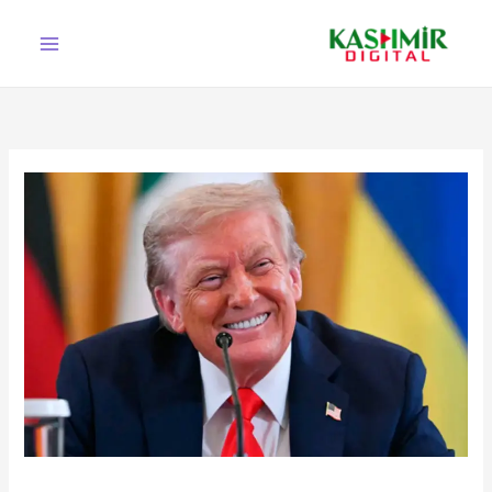
Ski
t
conten