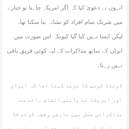
انہوں نے دعویٰ کیا کہ اگر امریکہ چاہتا تو جنازے
میں شریک تمام افراد کو نشانہ بنا سکتا تھا،
لیکن ایسا نہیں کیا گیا کیونکہ اس صورت میں
ایران کے ساتھ مذاکرات کے لیے کوئی فریق باقی
نہیں رہتا۔
ڈونلڈ ٹرمپ کا مزید کہنا تھا کہ ایران
اور امریکا نے باہمی اتفاق رائے سے
مذاکراتی عمل میں عارضی وقفہ کرنے کا
فیصلہ کیا ہے، تاہم مستقبل میں بات چیت