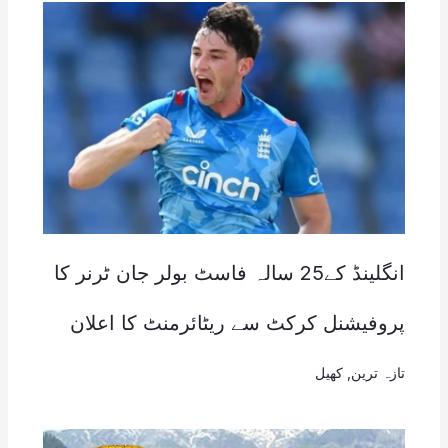
انگلینڈ کے25 سالہ فاسٹ بولر جان ٹرنر کا
پروفیشنل کرکٹ سے ریٹائرمنٹ کا اعلان
تازہ ترین
,
کھیل