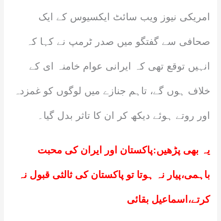
امریکی نیوز ویب سائٹ ایکسیوس کے ایک
صحافی سے گفتگو میں صدر ٹرمپ نے کہا کہ
انہیں توقع تھی کہ ایرانی عوام خامنہ ای کے
خلاف ہوں گے، تاہم جنازے میں لوگوں کو غمزدہ
اور روتے ہوئے دیکھ کر ان کا تاثر بدل گیا۔
یہ بھی پڑھیں:
پاکستان اور ایران کی محبت
باہمی،پیار نہ ہوتا تو پاکستان کی ثالثی قبول نہ
کرتے،اسماعیل بقائی