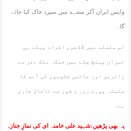
واپس ایران آکر مشہد میں سپرد خاک کیا جائے
گا۔
اس سلسلے میں لاکھوں افراد پہلے ہی
تہران پہنچ چکے ہیں جبکہ ملک بھر سے
زائرین اور ماتمی جلوسوں کی آمد کا
سلسلہ پورے زور و شور سے تاحال جاری
ہے۔
یہ بھی پڑھیں:
شہید علی خامنہ ای کی نمازِ جنازہ