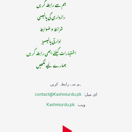
ہم سے رابطہ کریں
رازداری کی پالیسی
شرائط و ضوابط
ادارتی پالیسیز
اشتہارات کیلئے ابھی رابطہ کریں
ہمارے لیے لکھیں
ہم سے رابطہ کریں
ای میل:
contact@Kashmiurdu.pk
ویب:
Kashmiurdu.pk