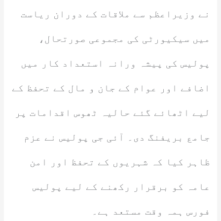
نے وزیراعظم سے ملاقات کے دوران ریاست
میں سیکیورٹی کی مجموعی صورتحال،
پولیس کی پیشہ ورانہ استعداد کار میں
اضافے اور عوام کے جان و مال کے تحفظ کے
لیے اٹھائے گئے حالیہ ٹھوس اقدامات پر
جامع بریفنگ دی۔ آئی جی پولیس نے عزم
ظاہر کیا کہ شہریوں کے تحفظ اور امن
عامہ کو برقرار رکھنے کے لیے پولیس
فورس ہمہ وقت مستعد ہے۔