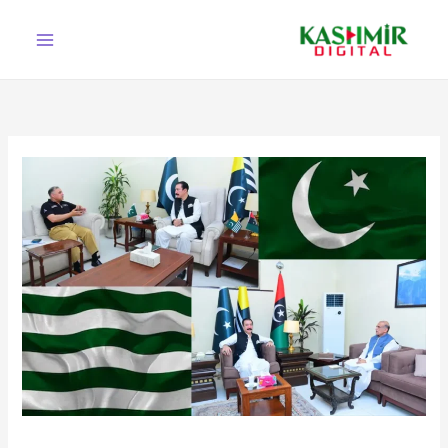
Ski
t
conten