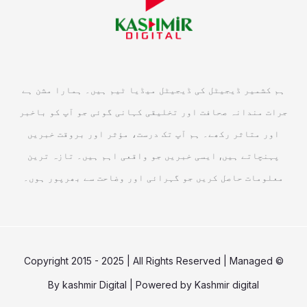
ہم کشمیر ڈیجیٹل کی ڈیجیٹل میڈیا ٹیم ہیں۔ ہمارا مشن ہے
جرات مندانہ صحافت اور تخلیقی کہانی گوئی جو آپ کو باخبر
اور متاثر رکھے۔ ہم آپ تک درست، مؤثر اور بروقت خبریں
پہنچاتے ہیں, ایسی خبریں جو واقعی اہم ہیں۔ تازہ ترین
معلومات حاصل کریں جو گہرائی اور وضاحت سے بھرپور ہوں۔
© Copyright 2015 - 2025 | All Rights Reserved | Managed
By
kashmir Digital
| Powered by
Kashmir digital