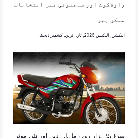
راولاکوٹ اور سدھنوتی میں انتخابات
ممکن ہیں
الیکشن
,
الیکشن 2026
,
تازہ ترین
,
کشمیر ڈیجیٹل
صرف9 ہزار روپے ماہانہ دیں اور نئی موٹر