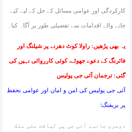
کارکردگی اور عوامی مسائل کے حل کے لیے کیے
جانے والے اقدامات سے تفصیلی طور پر آگاہ کیا۔
یہ بھی پڑھیں:
راولا کوٹ دھرنے پر شیلنگ اور
فائرنگ کے دعوے جھوٹے، کوئی کارروائی نہیں کی
گئی: ترجمان آئی جی پولیس
آئی جی پولیس کی امن و امان اور عوامی تحفظ
پر بریفنگ:
دوسری جانب، آئی جی پی لیاقت علی ملک