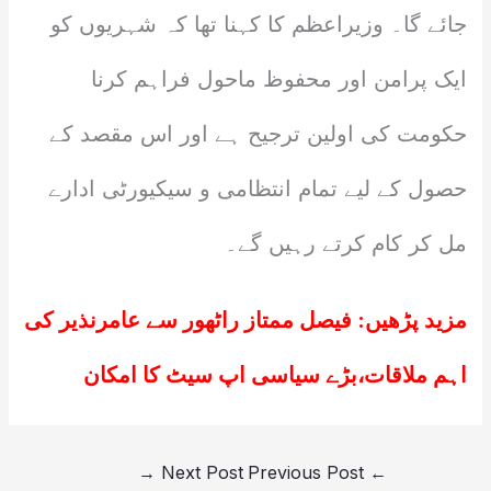
جائے گا۔ وزیراعظم کا کہنا تھا کہ شہریوں کو
ایک پرامن اور محفوظ ماحول فراہم کرنا
حکومت کی اولین ترجیح ہے اور اس مقصد کے
حصول کے لیے تمام انتظامی و سیکیورٹی ادارے
مل کر کام کرتے رہیں گے۔
مزید پڑھیں:
فیصل ممتاز راٹھور سے عامرنذیر کی
اہم ملاقات،بڑے سیاسی اپ سیٹ کا امکان
→
Next Post
Previous Post
←