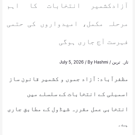
آزادکشمیر انتخابات کا اہم
مرحلہ مکمل، امیدواروں کی حتمی
فہرست آج جاری ہوگی
تازہ ترین
/
Hashmi
/ By
July 5, 2026
مظفرآباد: آزاد جموں و کشمیر قانون ساز
اسمبلی کے انتخابات کے سلسلے میں
انتخابی عمل مقررہ شیڈول کے مطابق جاری
ہے۔