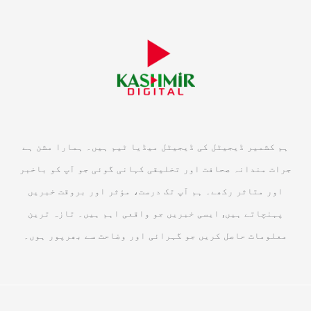
ہم کشمیر ڈیجیٹل کی ڈیجیٹل میڈیا ٹیم ہیں۔ ہمارا مشن ہے
جرات مندانہ صحافت اور تخلیقی کہانی گوئی جو آپ کو باخبر
اور متاثر رکھے۔ ہم آپ تک درست، مؤثر اور بروقت خبریں
پہنچاتے ہیں, ایسی خبریں جو واقعی اہم ہیں۔ تازہ ترین
معلومات حاصل کریں جو گہرائی اور وضاحت سے بھرپور ہوں۔