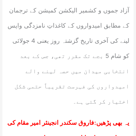
آزاد جموں و کشمیر الیکشن کمیشن کے ترجمان
کے مطابق امیدواروں کے کاغذاتِ نامزدگی واپس
لینے کی آخری تاریخ گزشتہ روز یعنی 4 جولائی
کو شام 5 بجے تک مقرر تھی، جس کے بعد
انتخابی میدان میں حصہ لینے والے
امیدواروں کی فہرست تقریباً حتمی شکل
اختیار کر گئی ہے۔
یہ بھی پڑھیں:
فاروق سکندر انجینئر امیر مقام کی