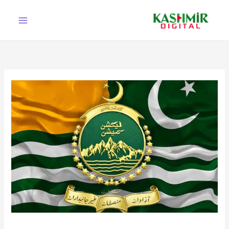
Ski
t
conten