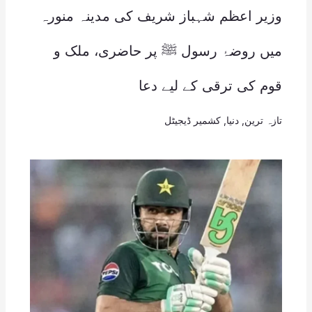
وزیر اعظم شہباز شریف کی مدینہ منورہ
میں روضۂ رسول ﷺ پر حاضری، ملک و
قوم کی ترقی کے لیے دعا
تازہ ترین
,
دنیا
,
کشمیر ڈیجیٹل