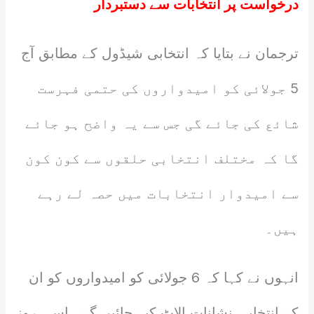
درخواست پر انتخابات سے دستبردار
ترجمان نے بتایا کہ انتخابی شیڈول کے مطابق آج
5 جولائی کو امیدواروں کی حتمی فہرست
شائع کی جائے گی جس سے یہ واضح ہو جائے
گا کہ مختلف انتخابی حلقوں سے کون کون
سے امیدوار انتخابات میں حصہ لے رہے
ہیں۔
انہوں نے کہا کہ 6 جولائی کو امیدواروں کو ان
کے انتخابی نشانات الاٹ کیے جائیں گے۔ اسی روز