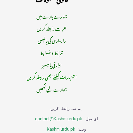
ہمارے بارے میں
ہم سے رابطہ کریں
رازداری کی پالیسی
شرائط و ضوابط
ادارتی پالیسیز
اشتہارات کیلئے ابھی رابطہ کریں
ہمارے لیے لکھیں
ہم سے رابطہ کریں
ای میل:
contact@Kashmiurdu.pk
ویب:
Kashmiurdu.pk