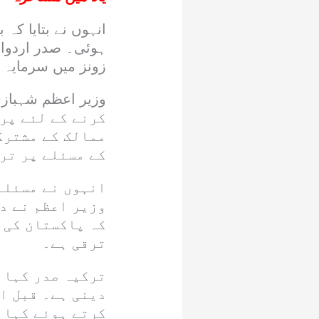
انہوں نے بتایا ک
ہوئی۔ صدر اردوا
زونز میں سرمایہ 
کرنے کے لئے پر 
ممالک کے مشترک
کے مسئلے پر تر
انہوں نے مسئلہ
وزیر اعظم نے د
کہ پاکستان کی 
ترقی ہے۔
ترکیہ صدر کہا 
دینی ہے۔ قبل ا
کرتے ہوئے کہا ک