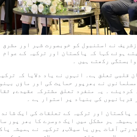
شریف نے استنبول کو خوبصورت شہر اور مشرق و
تے ہوئے کہا کہ پاکستان اور ترکیہ کے عوام ا
وابستگی رکھتے ہیں ۔
 قلبی تعلق ہے۔ انہوں نے یاد دلایا کہ ترکیہ
مسلمانوں نے بھرپور حمایت کی اور ماؤں بہنو
 کردیئے ۔ یہ منفرد تعلق مشترکہ عقیدے، ثقا
 قربانیوں کی بنیاد پر استوار ہے ۔
ہ پاکستان اور ترکیہ کے تعلقات کی ایک شاندا
 ہمیشہ ہر مشکل میں ایک دوسرے کا بھر پور سا
درتی آفات ہوں یا سیلاب، ترکیہ نے ہمیشہ پاک
ور سیلاب سے متاثرہ دوسرے علاقوں میں ترکیہ 