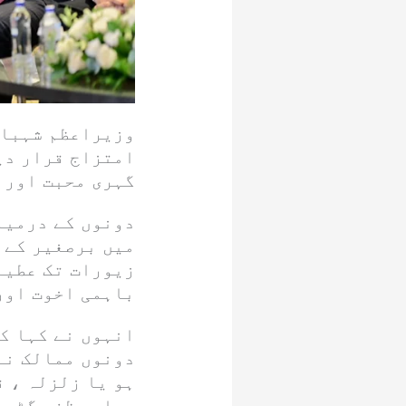
وزیراعظم شہباز
امتزاج قرار دی
گہری محبت اور 
دونوں کے درمیان
میں برصغیر کے 
زیورات تک عطیہ
باہمی اخوت اور
انہوں نے کہا ک
دونوں ممالک نے
ہو یا زلزلہ ، ق
دیا۔ مظفر گڑھ ا