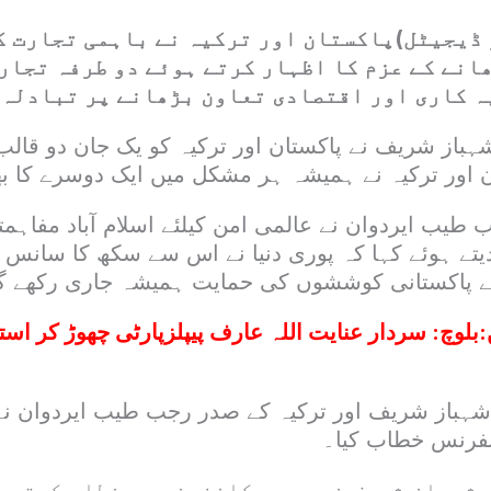
ڈیجیٹل)پاکستان اور ترکیہ نے باہمی تجارت ک
انے کے عزم کا اظہار کرتے ہوئے دو طرفہ تجار
ہ کاری اور اقتصادی تعاون بڑھانے پر تبادلہ 
باز شریف نے پاکستان اور ترکیہ کو یک جان دو قالب 
 اور ترکیہ نے ہمیشہ ہر مشکل میں ایک دوسرے کا بھر
طیب ایردوان نے عالمی امن کیلئے اسلام آباد مفاہم
دیتے ہوئے کہا کہ پوری دنیا نے اس سے سکھ کا سانس ل
ئے پاکستانی کوششوں کی حمایت ہمیشہ جاری رکھے گ
:
بلوچ: سردار عنایت اللہ عارف پیپلزپارٹی چھوڑ کر است
ہباز شریف اور ترکیہ کے صدر رجب طیب ایردوان نے 
فرنس خطاب کیا۔
 شہباز شریف نے پریس کانفرنس سے خطاب کرتے ہ