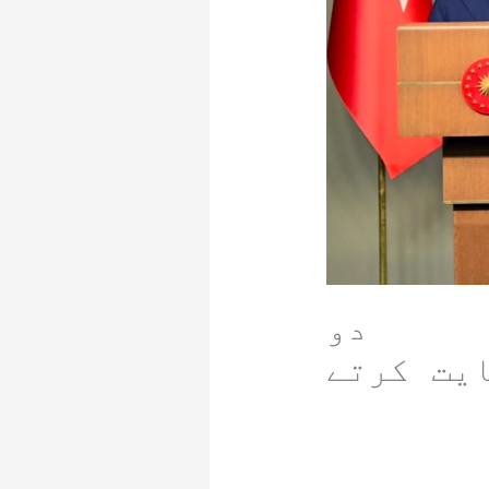
ن دو
یت کرتے