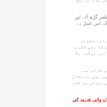
ر گڑھ آئے اور
 کے اس عمل نے
 اور سکولز
 کا بھی شکریہ
اور ترکیہ یک
ی کرتی ہے۔
ں میں بے مثال
 دوستی پر فخر
ان وانی شہید کی