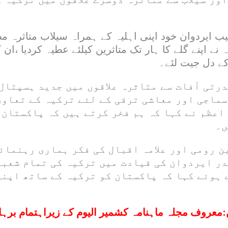
ایردوان خود اپنی اہلیہ کے ہمراہ سیلاب متاثرہ مظف
نے اپنے گلے کا ہار تک متاثرین کیلئے عطیہ کردیا ،ان
کے دل جیت لئے۔
رتی آفات سے متاثرہ علاقوں میں جدید ہسپتال
سماجی اور معاشی ترقی کے لئے ترکیہ کے تعاون
اعظم نے کہا کہ ہم فخر کرتے ہیں کہ پاکستان 
ں۔
ین رومی اور علامہ اقبال کی فکر ہماری رہنمائ
در ایردوان کی قیادت میں ترکیہ کی تمام شعبو
 ہوئے کہا کہ پاکستان کو ترکیہ کے ساتھ اپنی
:
معروف مجلہ ماہنامہ کشمیر الیوم کے زیراہتمام برہ