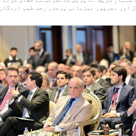
 اور بھرپور میزبانی پرصدر رجب طیب اردگان 