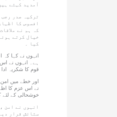
آمدید کہتے ہیں
ترکیہ صدر رجب 
افسوس کا اظہار
کہ ہم نے ملاقات
خیال کرتے ہوئے
کیا ۔
انہوں نے کہا کہ ا
ہے۔ انہوں نے اس 
قوم کا شکریہ ادا ک
اور خطے میں امن ا
نے اس عزم کا اظہ
خوشحالی کے لئے 
انہوں نے امن ،
ستائش قرار دیا