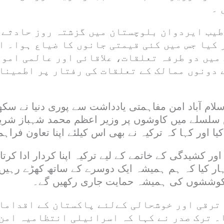
 ۔
طیب ایردوان بلوچستان میں گزشتہ روز حادثے 
 کیا جس میں کئی قیمتی جانوں کا ضیاع ہوا۔ ا
 میں دو طرفہ تعلقات، علاقائی اور عالمی امو
 دونوں ممالک کے تعلقات کی رفتار پر اطمینا
سلام آباد امن مفاہمتی یادداشت سے پوری دنیا نے سکھ
سلسلے میں کاوشوں پر وزیر اعظم محمد شہباز شریف
یا اور کہا کہ ترکیہ نے بھی اس کیلئے اپنا تعاون فراہم
ور کشیدگی کے خاتمے کے لیے ترکیہ اپنا کردار ادا کرتا
ار کیا کہ ہم ہمیشہ ایک دوسرے کے ساتھ کھڑے رہیں گ
کوششوں کی ہمیشہ حمایت جاری رکھیں گے۔
 ترقی اور خوشحالی کےلئے پاکستان کے اقداما
۔ ترک صدر نے کہا کہ اسرائیلی انتظامیہ امن