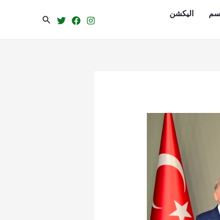
سم
الیکشن
Search