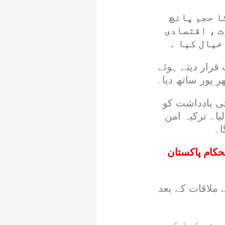
ا حجم پانچ
ت ، اقتصادی
خیال کیا ۔
قرار دیتے ہوئے
 پور ساتھ دیا۔
تی یادداشت کو
یا۔ ترکیہ امن
ا۔
حکام پاکستان
ملاقات کے بعد
وئے کہا کہ وہ