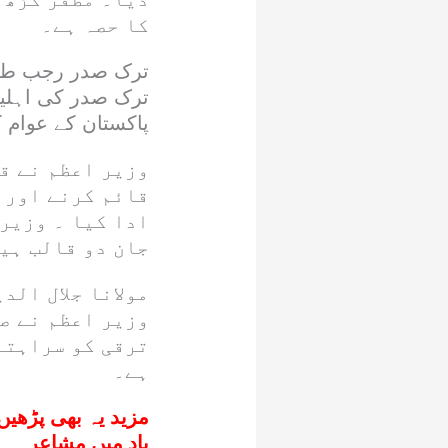
کا حصہ ہے۔
ترک صدر رجب طیب 
ترک صدر کی اہلیہ 
پاکستان کے عوام 
وزیر اعظم نے قد
قائم کرنے اور 
ادا کیا ۔ وزیر 
جان دو قالب ہی
مولانا جلال الد
وزیر اعظم نے ص
ترقی کو سراہتے
ہے۔
مزید یہ بھی پڑھیں
یاد میں مشاعرہ