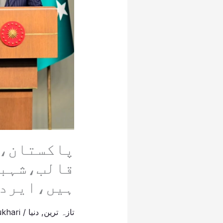
پاکست
قالب،شہب
ہیں،ایرد
تازہ ترین
,
دنیا
/
khari