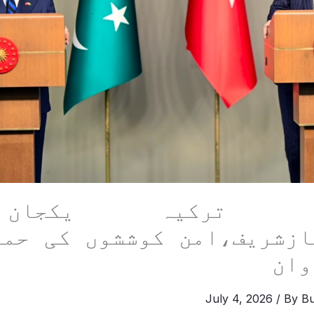
ان، ترکیہ یکجا
ازشریف،امن کوششوں کی حما
وان
July 4, 2026
/ By
Bu