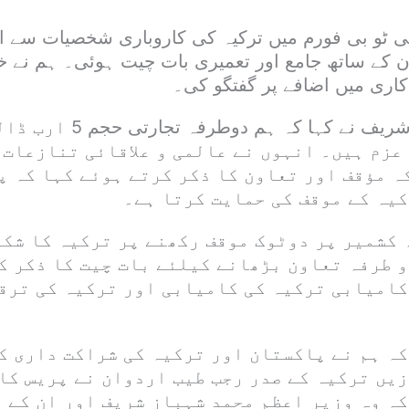
ہ بی ٹو بی فورم میں ترکیہ کی کاروباری شخصیات سے
ن کے ساتھ جامع اور تعمیری بات چیت ہوئی۔ ہم نے
کاری میں اضافے پر گفتگو کی۔
وزیر اعظم شہبازشریف نے کہا
عزم ہیں۔ انہوں نے عالمی و علاقائی تنازعات 
ہ مؤقف اور تعاون کا ذکر کرتے ہوئے کہا کہ 
کیہ کے موقف کی حمایت کرتا ہے۔
 کشمیر پر دوٹوک موقف رکھنے پر ترکیہ کا شکر
و طرفہ تعاون بڑھانے کیلئے بات چیت کا ذکر ک
کامیابی ترکیہ کی کامیابی اور ترکیہ کی ترق
کہ ہم نے پاکستان اور ترکیہ کی شراکت داری ک
زیں ترکیہ کے صدر رجب طیب اردوان نے پریس کا
ہ وہ وزیر اعظم محمد شہباز شریف اور ان کے و