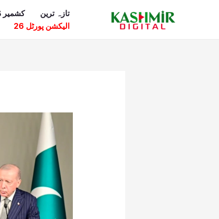
Ski
تازہ ترین
کشمیر ڈ
t
الیکشن پورٹل 26
conten