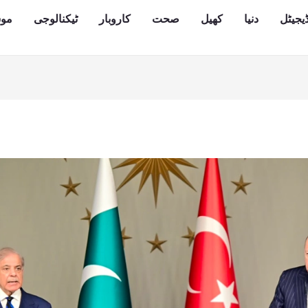
یجیٹل
دنیا
کھیل
صحت
کاروبار
ٹیکنالوجی
مو