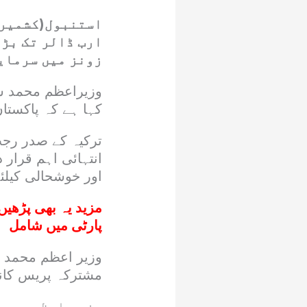
استنبول(کشمیر 
ارب ڈالر تک بڑھ
زونز میں سرمای
وزیراعظم محمد شہ
کہا ہے کہ پاکستان
ترکیہ کے صدر رجب 
انتہائی اہم قرار 
اور خوشحالی کیل
مزید یہ بھی پڑھیں
پارٹی میں شامل
وزیر اعظم محمد ش
مشترکہ پریس کان
وزیر اعظم محمد