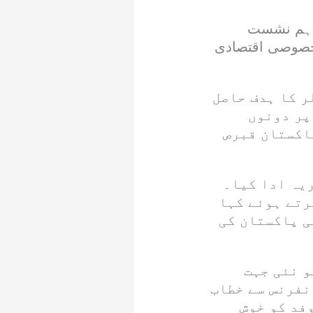
 اہم نشست
 خصوصی اقتصادی
 کہ ہم دوطرفہ تجارتی حجم 5 ارب ڈالر کا ہدف حاصل
پر دونوں
پاکستان قبرص
یہ ادا کیا۔
رتے ہوئے کہا
ی پاکستان کی
و نئی جہت
نفرنس سے خطاب
فد کو خوش