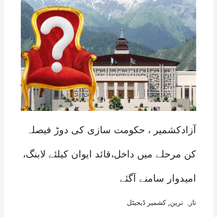
آزادکشمیر ، حکومت سازی کی دوڑ فیصلہ
کن مرحلے میں داخل،قائد ایوان کیلئے لابنگ،
امیدوار سامنے آگئے
تازہ ترین
,
کشمیر ڈیجیٹل