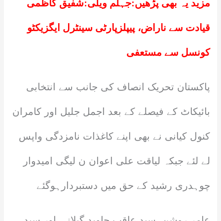
مزید یہ بھی پڑھیں:
جہلم ویلی:شفیق کاظمی
قیادت سے ناراض، پیپلزپارٹی سینٹرل ایگزیکٹو
کونسل سے مستعفی
پاکستان تحریک انصاف کی جانب سے انتخابی
بائیکاٹ کے فیصلے کے بعد اجمل جلیل اور کامران
کنول کیانی نے بھی اپنے کاغذات نامزدگی واپس
لے لئے جبکہ لیاقت علی اعوان ن لیگی امیدوار
چوہدری رشید کے حق میں دستبردارہوگئے
عامر روشن ،سید عاقب جاوید گیلانی اور سید