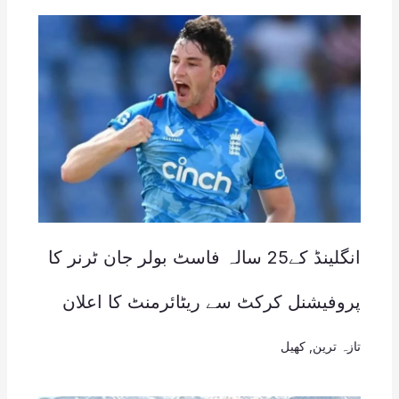
انگلینڈ کے25 سالہ فاسٹ بولر جان ٹرنر کا
پروفیشنل کرکٹ سے ریٹائرمنٹ کا اعلان
تازہ ترین
,
کھیل