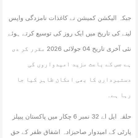
جبکہ الیکشن کمیشن نے کاغذات نامزدگی واپس
لینے کی تاریخ میں ایک روز کی توسیع کرتے ہوئے
نئی آخری تاریخ 04 جولائی 2026 مقرر کر دی
ہے جس کے باعث مزید امیدواروں کی
دستبرداری کا بھی امکان ظاہر کیا جا
رہا ہے۔
حلقہ ایل اے 32 نمبر 6 چکار میں پاکستان پیپلز
پارٹی کے امیدوار صاحبزادہ اشفاق ظفر کے حق