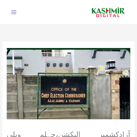
Ski
t
conten
آزادکشمیر الیکشن،جہلم ویلی