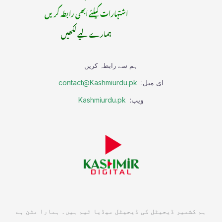
اشتہارات کیلئے ابھی رابطہ کریں
ہمارے لیے لکھیں
ہم سے رابطہ کریں
ای میل:
contact@Kashmiurdu.pk
ویب:
Kashmiurdu.pk
ہم کشمیر ڈیجیٹل کی ڈیجیٹل میڈیا ٹیم ہیں۔ ہمارا مشن ہے