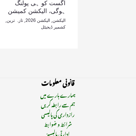
اگست کو ہی پولنگ
ہوگی، الیکشن کمیشن
الیکشن
,
الیکشن 2026
,
تازہ ترین
,
کشمیر ڈیجیٹل
قانونی معلومات
ہمارے بارے میں
ہم سے رابطہ کریں
رازداری کی پالیسی
شرائط و ضوابط
ادارتی پالیسیز