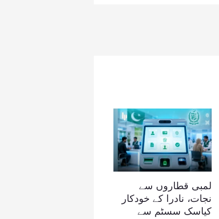
لمبی قطاروں سے
نجات، نادرا کے خودکار
کیاسک سسٹم سے