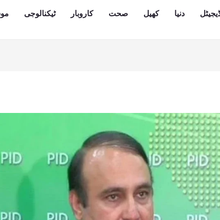
یجیٹل
دنیا
کھیل
صحت
کاروبار
ٹیکنالوجی
مو