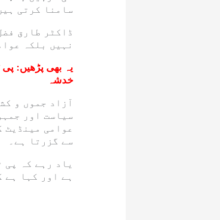
سامنا کرتی ہیں
ڈاکٹر طارق فضل 
نہیں بلکہ عوام
یہ بھی پڑھیں:
پی ٹ
خدشہ
آزاد جموں و ک
سیاست اور جمہو
عوامی مینڈیٹ ک
سے گزرتا ہے۔
یاد رہے کہ پی ٹ
ہے اور کہا ہے 