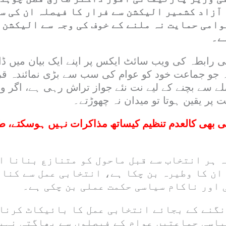
ا آزاد کشمیر الیکشن سے فرار کا فیصلہ ان کی 
عوامی حمایت نہ ملنے کے خوف کی وجہ سے الیکشن 
ے۔
رابطہ کی ویب سائٹ ایکس پر اپنے ایک بیان میں ڈ
 جو جماعت خود کو عوام کی سب سے بڑی نمائندہ قرار
ے سے بچنے کے لیے نت نئے جواز تراش رہی ہے، اگر و
پر یقین ہوتا تو میدان نہ چھوڑتے۔
 بھی کالعدم تنظیم کیساتھ مذاکرات نہیں ہوسکتے، ط
ہ ہر انتخاب سے قبل ماحول کو متنازع بنانا ا
ان کا وطیرہ بن چکا ہے، انتخابی عمل سے کنار
 اور ناکام سیاسی حکمت عملی بن چکی ہے۔
نگنے کے بجائے انتخابی عمل کا بائیکاٹ کرنا 
یاسی جماعتیں عوام کے فیصلوں سے بھاگتی نہیں