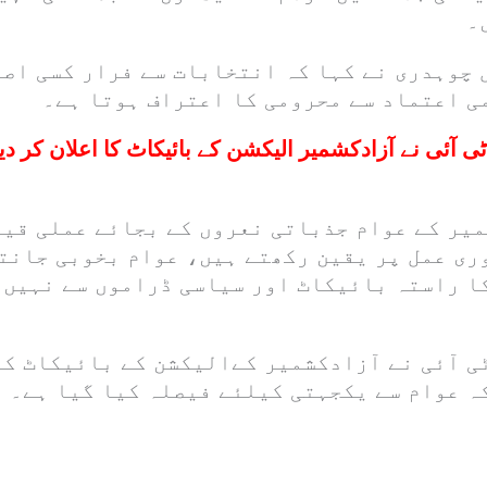
۔
چوہدری نے کہا کہ انتخابات سے فرار کسی اصول
ی اعتماد سے محرومی کا اعتراف ہوتا ہے۔
ی آئی نے آزادکشمیر الیکشن کے بائیکاٹ کا اعلان کر دیا
شمیر کے عوام جذباتی نعروں کے بجائے عملی قی
ری عمل پر یقین رکھتے ہیں، عوام بخوبی جانتے
ا راستہ بائیکاٹ اور سیاسی ڈراموں سے نہیں 
ی آئی نے آزادکشمیر کےالیکشن کے بائیکاٹ کا
کہ عوام سے یکجہتی کیلئے فیصلہ کیا گیا ہے۔