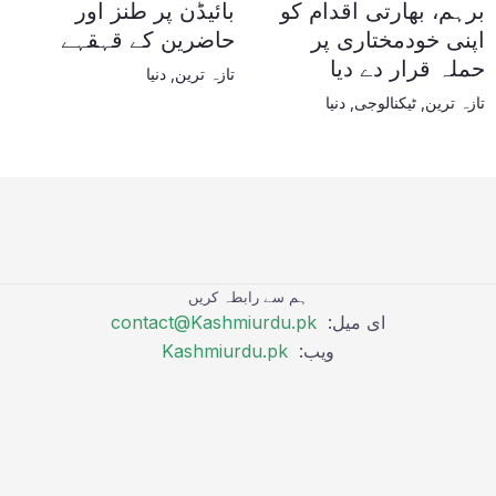
برہم، بھارتی اقدام کو
بائیڈن پر طنز اور
اپنی خودمختاری پر
حاضرین کے قہقہے
حملہ قرار دے دیا
تازہ ترین
,
دنیا
تازہ ترین
,
ٹیکنالوجی
,
دنیا
ہم سے رابطہ کریں
ای میل:
contact@Kashmiurdu.pk
ویب:
Kashmiurdu.pk