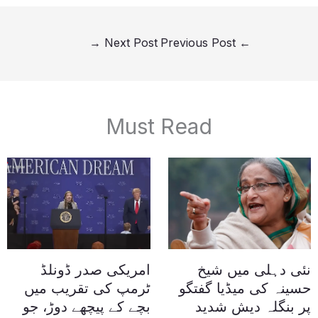
→
Next Post
Previous Post
←
Must Read
نئی دہلی میں شیخ
امریکی صدر ڈونلڈ
حسینہ کی میڈیا گفتگو
ٹرمپ کی تقریب میں
پر بنگلہ دیش شدید
بچے کے پیچھے دوڑ، جو