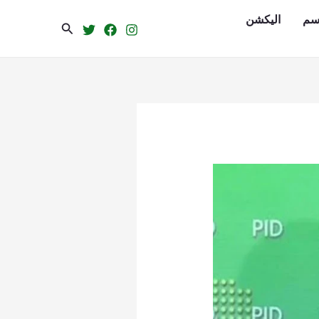
سم
الیکشن
Search