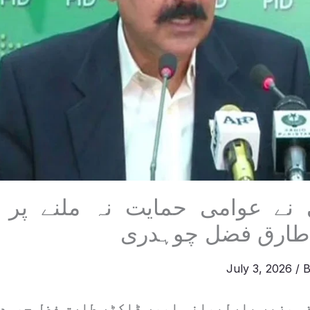
 نے عوامی حمایت نہ ملنے پر 
ا،طارق فضل چوہدری
July 3, 2026
/ 
قی وزیر پارلیمانی امور ڈاکٹر طارق فضل چوہدر