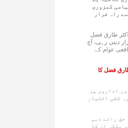
سیاسی کمزوری
سے راہ فرار
اکٹر طارق فضل
 دیتی رہی، آج
اقعی عوام کے
ارق فضل کا
ور اداروں پر
ہ کشی اختیار
حق رائے دہی
 بلکہ ان کا