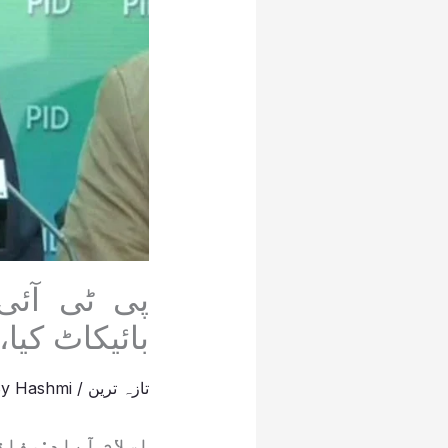
پی ٹی آئی
بائیکاٹ کی
تازہ ترین
/
Hashmi
By
اسلام آباد:وفا