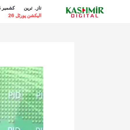
Ski
تازہ ترین
کشمیر ڈ
t
الیکشن پورٹل 26
conten