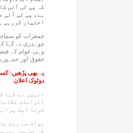
کہ پی ٹی آئی ک
ہے، پی ٹی آئی 
اختیار کررہی ہ
جمعرات کو سماجی 
چوہدری نے کہا کہ
وہی عوام کے فیصل
حقوق اور جمہوریت 
یہ بھی پڑھیں:
کسی
دوٹوک اعلان
انہوں نے کہا ک
الزامات لگانا 
کرنا ایک پرانی
عوام سے ووٹ ما
کی توہین ہے، س