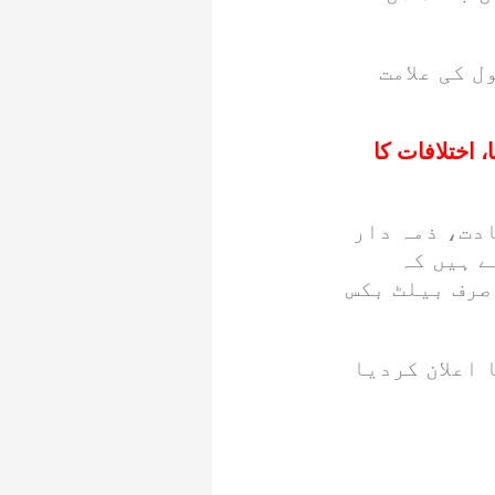
 کی علامت
، اختلافات کا
ادت، ذمہ دار
 ہیں کہ
صرف بیلٹ بکس
 اعلان کردیا