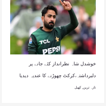
خوشدل شاہ نظرانداز کئے جانے پر
دلبرداشتہ،کرکٹ چھوڑنے کا عندیہ دیدیا
تازہ ترین
,
کھیل