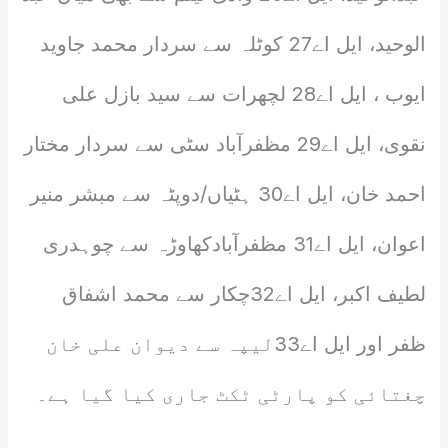
الوحید، ایل اے27 کوٹلہ سے سردار محمد جاوید
ایوب ، ایل اے28 لچھرات سے سید بازل علی
نقوی، ایل اے29 مظفرآباد سٹی سے سردار مختار
احمد خان، ایل اے30 ہٹیاں/دوپٹہ سے مبشر منیر
اعوان، ایل اے31 مظفرآبادکھاوڑہ سے چوہدری
لطیف اکبر، ایل اے32چکار سے محمد اشفاق
ظفر اور ایل اے33لیپہ سے دیوان علی خان
چغتائی کو پارٹی ٹکٹ جاری کیا گیا ہے۔