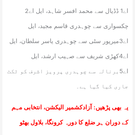
اے1 ڈڈیال سے محمد افسر شاہد، ایل اے2
چکسواری سے چوہدری قاسم مجید، ایل
اے3میرپور سٹی سے چوہدری یاسر سلطان، ایل
اے4کھڑی شریف سے صہیب ارشد، ایل
اے5برنالہ سے چوہدری پرویز اشرف کو ٹکٹ
جاری کیا گیا ہے۔
یہ بھی پڑھیں:
آزادکشمیر الیکشن، انتخابی مہم
کے دوران ہر ضلع کا دورہ کرونگا، بلاول بھٹو