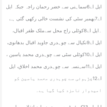
ایل اے6سماہنی سے خضر رحمان راجہ جبکہ ایل
اے7بھمبر سٹی کی نشست خالی رکھی گئی ہے
۔ایل اے8کوٹلی راج محل سےملک ظفر اقبال،
ایل اے9نکیال سے چوہدری جاوید اقبال بدھانوی،
ایل اے10کوٹلی سٹی سے چوہدری محمد یاسین ،
ایل اے11سہنسہ سے چوہدری محمد اخلاق، ایل
اے12چڑہوئی سے چوہدری محمد یاسین کو
امیدوار نامزد کیا گیا ہے۔