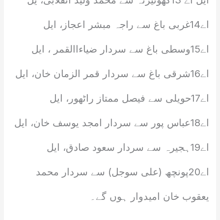
ایل اے 13کھوئیرٹہ سے محمد ولید انقلابی، یل
اے14غربی باغ سے راجہ مبشر اعجاز، ایل
اے15وسطی باغ سے سردار ضیاءاالقمر ، ایل
اے16شرقی باغ سے سردار قمر الزمان خان، ایل
اے17حویلی سے فیصل ممتاز راٹھور، ایل
اے18عباس پور سے سردار امجد یوسف خان، ایل
اے19ہجیرہ سے سردار سعود صادق، ایل
اے20پونچھ (علی سوجل) سے سردار محمد
یعقوب خان امیدوار ہوں گے۔