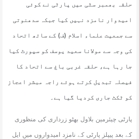
حلقہ بھمبر سٹی میں پارٹی نے کوئی
امیدوار نامزد نہیں کیا جبکہ سدھنوتی
سے جمعیت علماء اسلام (ف) کے ساتھ اتحاد
کی وجہ سے مولانا سعید یوسف کو سپورٹ کیا
جا رہا ہے، حلقہ غربی باغ سے اتحاد کا
فیصلہ تبدیل کرتے ہوئے راجہ مبشر اعجاز
کو ٹکٹ جاری کردیا گیا ہے۔
پارٹی چیئرمین بلاول بھٹو زرداری کی منظوری
کے بعد پیپلز پارٹی کے نامزد امیدواروں میں ایل