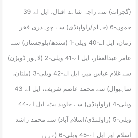
(گجرات) سے راجہ شاہد اقبال، ایل اے-39
جموں-6 (جہلم/راولپنڈی) سے چوہدری فخر
زمان، ایل اے-40 ویلی-1 (سندھ/بلوچستان) سے
عامر عبدالغفار، ایل اے-41 ویلی-2 (لاہور ڈویژن)
سے غلام عباس میر، ایل اے-42 ویلی-3 (ملتان،
ساہیوال) سے محمد عاصم شریف، ایل اے-43
ویلی-4 (راولپنڈی) سے جاوید بٹ، ایل اے-44
ویلی-5 (راولپنڈی/اسلام آباد) سے محمد راشد
اسلام اور ایل اے-45 ویلی-6 (خیبر