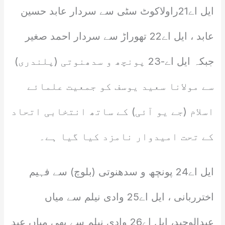
ایل اے21راولاکوٹ سٹی سے سردار عابد حسین
عابد ، ایل اے22 تھوراڑ سے سردار احمد صغیر
جبکہ ایل اے-23 پونچھ و سدھنوتی (پلندری)
سے مولانا سعید یوسف کو جمعیت علمائے
اسلام (جے یو آئی) کے ساتھ انتخابی اتحاد
کے تحت امیدوار نامزد کیا گیا ہے۔
ایل اے24 پونچھ و سدھنوتی (بلوچ) سے فہیم
اخترربانی ، ایل اے25 وادی نیلم سے میاں
عبدالوحید، ایل اے26 وادی نیلم سے بھی میاں عبد