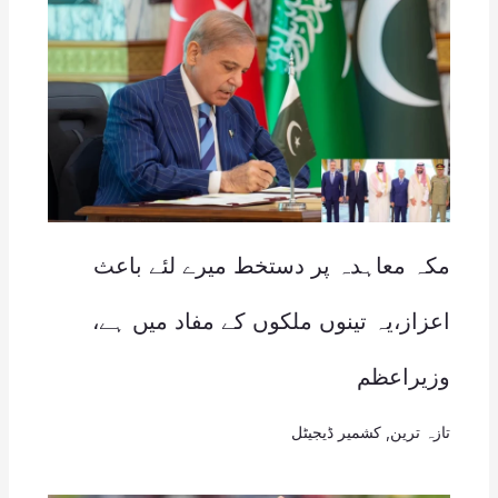
مکہ معاہدہ پر دستخط میرے لئے باعث
اعزاز،یہ تینوں ملکوں کے مفاد میں ہے،
وزیراعظم
تازہ ترین
,
کشمیر ڈیجیٹل