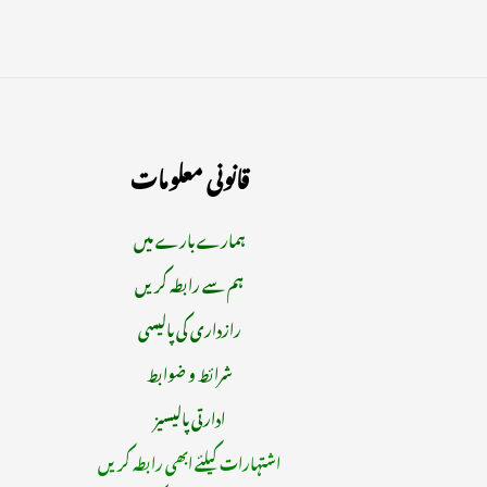
قانونی معلومات
ہمارے بارے میں
ہم سے رابطہ کریں
رازداری کی پالیسی
شرائط و ضوابط
ادارتی پالیسیز
اشتہارات کیلئے ابھی رابطہ کریں