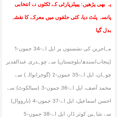
یہ بھی پڑھیں:
پیپلزپارٹی کے ٹکٹوں نے انتخابی
پانسہ پلٹ دیا، کئی حلقوں میں معرکے کا نقشہ
بدل گیا
مہاجرین کی نشستوں پر ایل اے-34 جموں-1
(پنجاب/سندھ/بلوچستان) سے چوہدری عبدالقدیر
چوہان، ایل اے-35 جموں-2 (گوجرانوالہ) سے
محمد آصف، ایل اے-36 جموں-3 (سیالکوٹ) سے
احسن اسماعیل، ایل اے-37 جموں-4 (نارووال)
سے شاہین کوثر ڈار، ایل اے-38 جموں-5