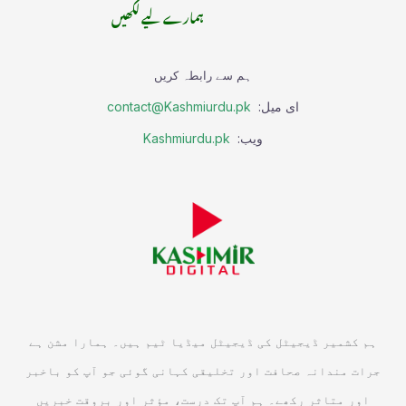
ہمارے لیے لکھیں
ہم سے رابطہ کریں
ای میل:
contact@Kashmiurdu.pk
ویب:
Kashmiurdu.pk
ہم کشمیر ڈیجیٹل کی ڈیجیٹل میڈیا ٹیم ہیں۔ ہمارا مشن ہے
جرات مندانہ صحافت اور تخلیقی کہانی گوئی جو آپ کو باخبر
اور متاثر رکھے۔ ہم آپ تک درست، مؤثر اور بروقت خبریں