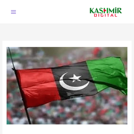
Ski
t
conten