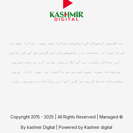
ہم کشمیر ڈیجیٹل کی ڈیجیٹل میڈیا ٹیم ہیں۔ ہمارا مشن ہے
جرات مندانہ صحافت اور تخلیقی کہانی گوئی جو آپ کو باخبر
اور متاثر رکھے۔ ہم آپ تک درست، مؤثر اور بروقت خبریں
پہنچاتے ہیں, ایسی خبریں جو واقعی اہم ہیں۔ تازہ ترین
معلومات حاصل کریں جو گہرائی اور وضاحت سے بھرپور ہوں۔
© Copyright 2015 - 2025 | All Rights Reserved | Managed
By
kashmir Digital
| Powered by
Kashmir digital