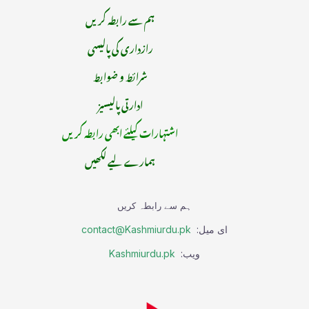
ہم سے رابطہ کریں
رازداری کی پالیسی
شرائط و ضوابط
ادارتی پالیسیز
اشتہارات کیلئے ابھی رابطہ کریں
ہمارے لیے لکھیں
ہم سے رابطہ کریں
ای میل:
contact@Kashmiurdu.pk
ویب:
Kashmiurdu.pk