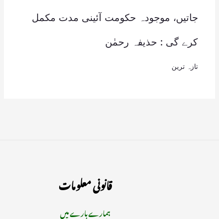
جاتیں، موجودہ حکومت آئینی مدت مکمل
کرے گی : حذیفہ رحمٰن
تازہ ترین
قانونی معلومات
ہمارے بارے میں