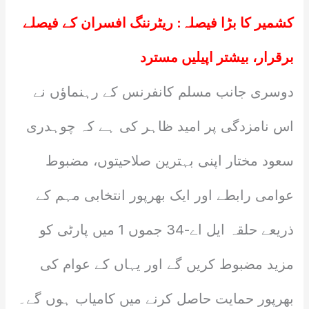
کشمیر کا بڑا فیصلہ: ریٹرننگ افسران کے فیصلے
برقرار، بیشتر اپیلیں مسترد
دوسری جانب مسلم کانفرنس کے رہنماؤں نے
اس نامزدگی پر امید ظاہر کی ہے کہ چوہدری
سعود مختار اپنی بہترین صلاحیتوں، مضبوط
عوامی رابطے اور ایک بھرپور انتخابی مہم کے
ذریعے حلقہ ایل اے-34 جموں 1 میں پارٹی کو
مزید مضبوط کریں گے اور یہاں کے عوام کی
بھرپور حمایت حاصل کرنے میں کامیاب ہوں گے۔