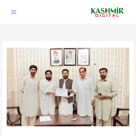
Ski
t
conten