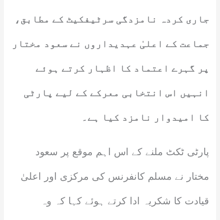
جاری کردہ نامزدگی سرٹیفکیٹ کے مطابق،
جماعت کے اعلیٰ عہدیداروں نے سعود مختار
پر گہرے اعتماد کا اظہار کرتے ہوئے
انہیں اس انتخابی معرکے کے لیے پارٹی
کا امیدوار نامزد کیا ہے۔
پارٹی ٹکٹ ملنے کے اس اہم موقع پر سعود
مختار نے مسلم کانفرنس کی مرکزی اور اعلیٰ
قیادت کا شکریہ ادا کرتے ہوئے کہا کہ وہ