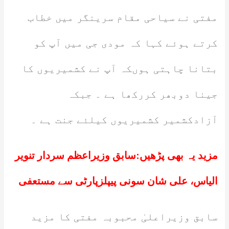
مفتی نے سیاحی مقام سرینگر میں خطاب
کرتے ہوئے کہا کہ مودی جی میں آپ کو
بتانا چاہتی ہوںکہ آپ نے کشمیریوں کا
جینا دوبھر کررکھا ہے ۔ جبکہ
آزادکشمیر کشمیریوں کیلئے جنت ہے ۔
مزید یہ بھی پڑھیں:
سابق وزیراعظم سردار تنویر
الیاس، علی شان سونی پیپلزپارٹی سے مستعفی
سابق وزیراعلیٰ محبوبہ مفتی کا مزید