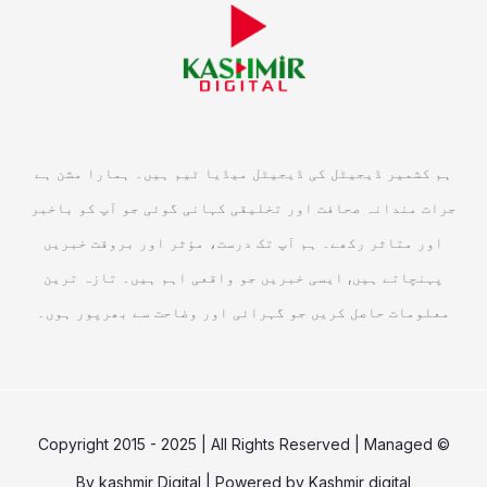
ہم کشمیر ڈیجیٹل کی ڈیجیٹل میڈیا ٹیم ہیں۔ ہمارا مشن ہے
جرات مندانہ صحافت اور تخلیقی کہانی گوئی جو آپ کو باخبر
اور متاثر رکھے۔ ہم آپ تک درست، مؤثر اور بروقت خبریں
پہنچاتے ہیں, ایسی خبریں جو واقعی اہم ہیں۔ تازہ ترین
معلومات حاصل کریں جو گہرائی اور وضاحت سے بھرپور ہوں۔
© Copyright 2015 - 2025 | All Rights Reserved | Managed
By
kashmir Digital
| Powered by
Kashmir digital