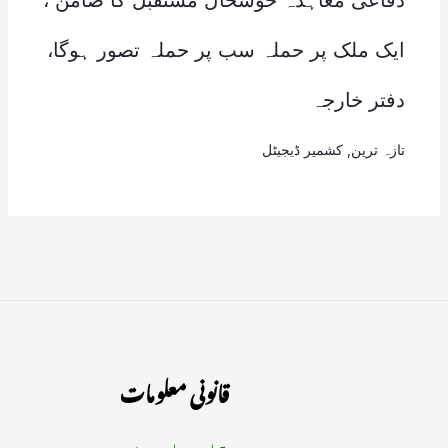
دفاعی معاہدہ خوشحال مستقبل کا ضامن ،
ایک ملک پر حملہ سب پر حملہ تصور ہوگا،
دفتر خارجہ
تازہ ترین
,
کشمیر ڈیجیٹل
قانونی معلومات
ہمارے بارے میں