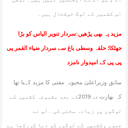
اس کشمیر کے لوگ خوشحال ہیں۔
مزید یہ بھی پڑھیں:
سردار تنویر الیاس کو بڑا
جھٹکا؛ حلقہ وسطی باغ سے سردار ضیاء القمر پی
پی پی کے امیدوار نامزد
سابق وزیراعلیٰ محبوبہ مفتی کا مزید کہنا تھا
کہ بھارت نے 2019کے بعد مقبوضہ کشمیر کے
لوگوں پر زیادہ سختی کی ۔آپ نے
جموں وکشمیر کے لوگوں کو دبا کررکھا ہے