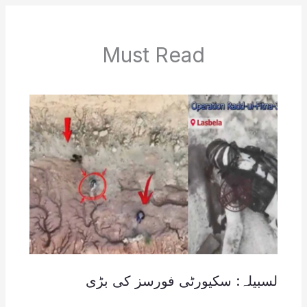
Must Read
لسبیلہ: سکیورٹی فورسز کی بڑی