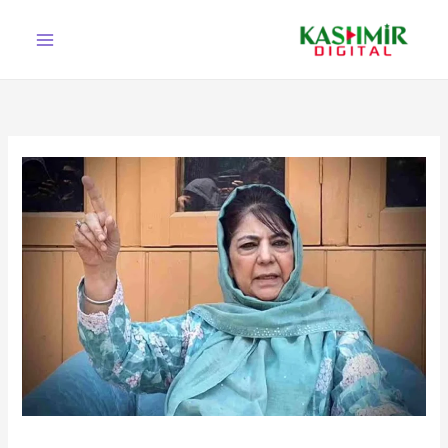
Ski
t
conten