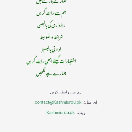
ہم سے رابطہ کریں
رازداری کی پالیسی
شرائط و ضوابط
ادارتی پالیسیز
اشتہارات کیلئے ابھی رابطہ کریں
ہمارے لیے لکھیں
ہم سے رابطہ کریں
ای میل:
contact@Kashmiurdu.pk
ویب:
Kashmiurdu.pk