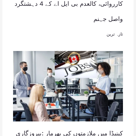
کارروائی، کالعدم بی ایل اے کے 4 دہشتگرد
واصل جہنم
تازہ ترین
کینیڈا میں ملازمتوں کی بھرمار :بیروزگاری