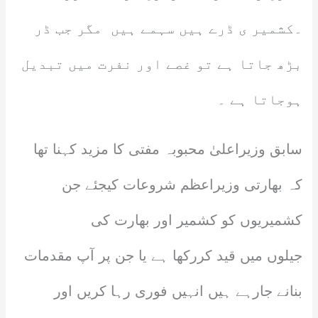
۔کشمیر ی ڈرے ہیں سہمے ہیں مگر جب ڈر
بڑھ جاتا ہے تو غصے اور نفرت میں تبدیل
ہوجاتا ہے ۔
سابق وزیراعلیٰ محبوبہ مفتی کا مزید کہنا تھا
کہ بھارتی وزیراعظم شروعات کیجئے جن
کشمیریوں کو کشمیر اور بھارت کی
جیلوں میں قید کررکھا ہے یا جن پر آپ مقدمات
بنانے جارہے ہیں انہیں فوری رہا کریں اور